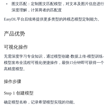
图文匹配：定制图文匹配模型，对文本及图片信息进行
深度理解，计算两者的匹配度
平台简介
EasyDL平台后续将提供更多类型的跨模态模型定制能力。
新手指南
价格说明
产品优势
EasyDL 图像使用说明
可视化操作
EasyDL 文本使用说明
无需深度学习专业知识，通过模型创建-数据上传-模型训练-
模型发布全流程可视化便捷操作，最快15分钟即可获得一个
EasyDL 语音使用说明
高精度模型。
EasyDL 视频使用说明
操作步骤
EasyDL 结构化数据使用说明
Step 1 创建模型
EasyDL 跨模态使用说明
确定模型名称，记录希望模型实现的功能。
EasyDL 零售行业版使用说明