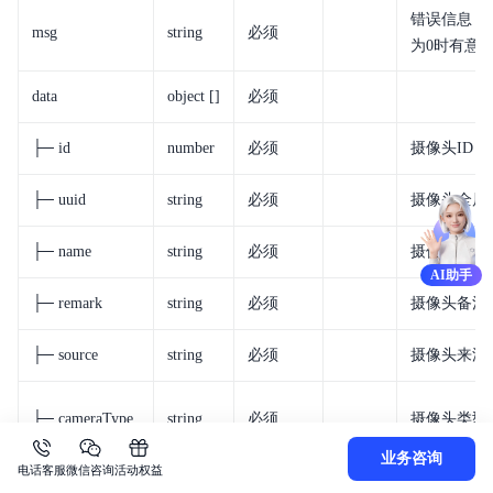
错误信息，st
msg
string
必须
为0时有意
data
object []
必须
├─ id
number
必须
摄像头ID
├─ uuid
string
必须
摄像头全局
├─ name
string
必须
摄像头名称
AI助手
├─ remark
string
必须
摄像头备注
├─ source
string
必须
摄像头来源
├─ cameraType
string
必须
摄像头类型
业务咨询
电话客服
微信咨询
活动权益