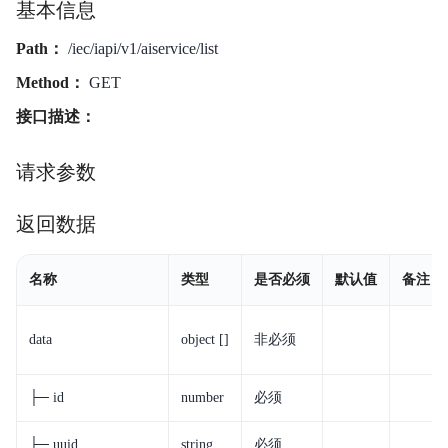
基本信息
Path：
/iec/iapi/v1/aiservice/list
Method：
GET
接口描述：
请求参数
返回数据
名称
类型
是否必须
默认值
备注
data
object []
非必须
├─ id
number
必须
├─ uuid
string
必须