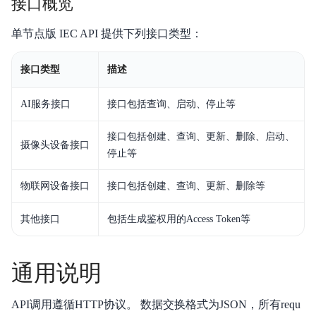
接口概览
平台简介
单节点版 IEC API 提供下列接口类型：
新手指南
接口类型
描述
价格说明
AI服务接口
接口包括查询、启动、停止等
EasyDL 图像使用说明
接口包括创建、查询、更新、删除、启动、
摄像头设备接口
停止等
EasyDL 文本使用说明
物联网设备接口
接口包括创建、查询、更新、删除等
EasyDL 语音使用说明
EasyDL 视频使用说明
其他接口
包括生成鉴权用的Access Token等
EasyDL 结构化数据使用说明
通用说明
EasyDL 跨模态使用说明
API调用遵循HTTP协议。 数据交换格式为JSON，所有requ
EasyDL 零售行业版使用说明