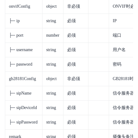
onvifConfig
object
非必须
ONVIF时必
├─ ip
string
必须
IP
├─ port
number
必须
端口
├─ username
string
必须
用户名
├─ password
string
必须
密码
gb28181Config
object
非必须
GB28181时
├─ sipName
string
必须
信令服务器
├─ sipDeviceId
string
必须
信令服务器设
├─ sipPassword
string
必须
信令服务器
remark
string
必须
摄像头备注