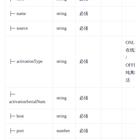
├─ name
string
必须
├─ source
string
必须
ONLIN
在线激
/
├─ activationType
string
必须
OFFLI
纯离线
活
├─
string
必须
activationSerialNum
├─ host
string
必须
├─ port
number
必须