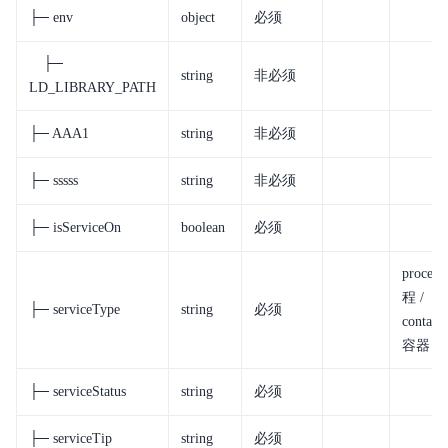
├─ env
object
必须
├─
string
非必须
LD_LIBRARY_PATH
├─ AAA1
string
非必须
├─ sssss
string
非必须
├─ isServiceOn
boolean
必须
process
程 /
├─ serviceType
string
必须
contain
容器
├─ serviceStatus
string
必须
├─ serviceTip
string
必须