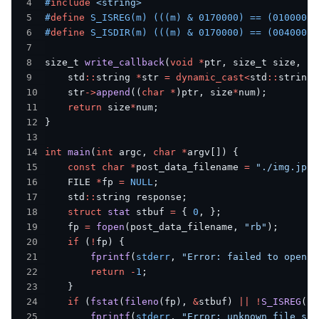
4
#
include
<string>
5
#
define
 S_ISREG(m) (((m) & 0170000) == (0100000)
6
#
define
 S_ISDIR(m) (((m) & 0170000) == (0040000)
7
8
size_t 
write_callback
(
void
*
ptr
,
 size_t size
,
 si
9
    std
::
string 
*
str 
=
dynamic_cast
<
std
::
string 
10
    str
->
append
(
(
char
*
)
ptr
,
 size
*
num
)
;
11
return
 size
*
num
;
12
}
13
14
int
main
(
int
 argc
,
char
*
argv
[
]
)
{
15
const
char
*
post_data_filename 
=
"./img.jpg"
16
    FILE 
*
fp 
=
NULL
;
17
    std
::
string response
;
18
struct
stat
 stbuf 
=
{
0
,
}
;
19
    fp 
=
fopen
(
post_data_filename
,
"rb"
)
;
20
if
(
!
fp
)
{
21
fprintf
(
stderr
,
"Error: failed to open f
22
return
-
1
;
23
}
24
if
(
fstat
(
fileno
(
fp
)
,
&
stbuf
)
||
!
S_ISREG
(
st
25
fprintf
(
stderr
,
"Error: unknown file siz