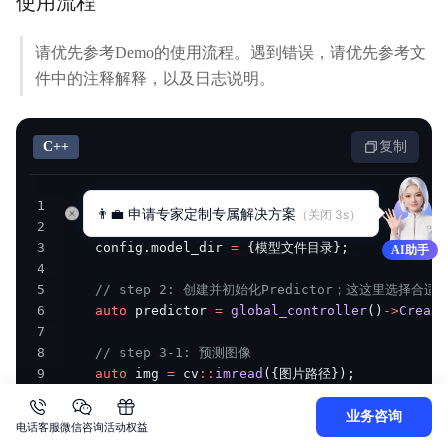
使用流程
请优先参考Demo的使用流程。遇到错误，请优先参考文
件中的注释解释，以及日志说明。
C++
复制
1
// step 1: 配置运行参数
👨‍💼 申请专家定制专属解决方案
（关闭 
1
s）
2
    EdgePredictorConfig config
;
3
    config
.
model_dir 
=
{
模型文件目录
}
;
AI助手
4
5
// step 2: 创建并初始化Predictor；这这里选择合适
6
auto
 predictor 
=
global_controller
(
)
->
Create
7
8
// step 3-1: 预测图像
9
auto
 img 
=
 cv
::
imread
(
{
图片路径
}
)
;
10
    std
::
vector
<
EdgeResultData
>
 results
;
11
    predictor
->
infer
(
img
,
 results
)
;
业务咨询
电话客服
微信咨询
活动权益
12