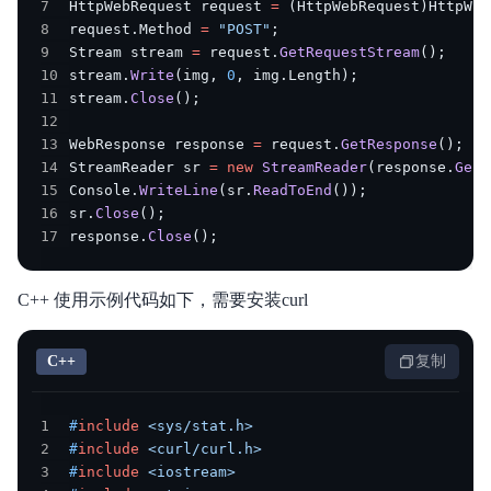
7
HttpWebRequest request 
=
(
HttpWebRequest
)
HttpWeb
8
request
.
Method 
=
"POST"
;
9
Stream stream 
=
 request
.
GetRequestStream
(
)
;
10
stream
.
Write
(
img
,
0
,
 img
.
Length
)
;
11
stream
.
Close
(
)
;
12
13
WebResponse response 
=
 request
.
GetResponse
(
)
;
14
StreamReader sr 
=
new
StreamReader
(
response
.
GetR
15
Console
.
WriteLine
(
sr
.
ReadToEnd
(
)
)
;
16
sr
.
Close
(
)
;
17
response
.
Close
(
)
;
C++ 使用示例代码如下，需要安装curl
C++
复制
1
#
include
<sys/stat.h>
2
#
include
<curl/curl.h>
3
#
include
<iostream>