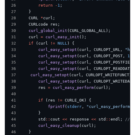
26
return
-
1
;
27
}
28
    CURL 
*
curl
;
29
    CURLcode res
;
30
curl_global_init
(
CURL_GLOBAL_ALL
)
;
31
    curl 
=
curl_easy_init
(
)
;
32
if
(
curl 
!=
NULL
)
{
33
curl_easy_setopt
(
curl
,
 CURLOPT_URL
,
"htt
34
curl_easy_setopt
(
curl
,
 CURLOPT_POST
,
1L
)
35
curl_easy_setopt
(
curl
,
 CURLOPT_POSTFIELD
36
curl_easy_setopt
(
curl
,
 CURLOPT_READDATA
,
37
curl_easy_setopt
(
curl
,
 CURLOPT_WRITEFUNCTIO
38
curl_easy_setopt
(
curl
,
 CURLOPT_WRITEDATA
39
        res 
=
curl_easy_perform
(
curl
)
;
40
41
if
(
res 
!=
 CURLE_OK
)
{
42
fprintf
(
stderr
,
"curl_easy_perform()
43
}
44
        std
::
cout 
<<
 response 
<<
 std
::
endl
;
// 
45
curl_easy_cleanup
(
curl
)
;
46
}