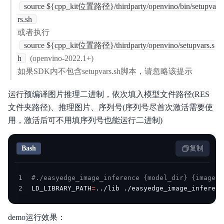
source ${cpp_kit位置路径}/thirdparty/openvino/bin/setupva
rs.sh
或者执行
source ${cpp_kit位置路径}/thirdparty/openvino/setupvars.s
h
(openvino-2022.1+)
如果SDK内不包含setupvars.sh脚本，请忽略该提示
运行预编译图片推理二进制，依次填入模型文件路径(RES
文件夹路径)、推理图片、序列号(序列号尽首次激活需要使
用，激活后可不用填序列号也能运行二进制)
Bash
复制
1
#./easyedge_image_inference {model_dir} {image_n
2
LD_LIBRARY_PATH
=
..
/lib ./easyedge_image_inferenc
demo运行效果：