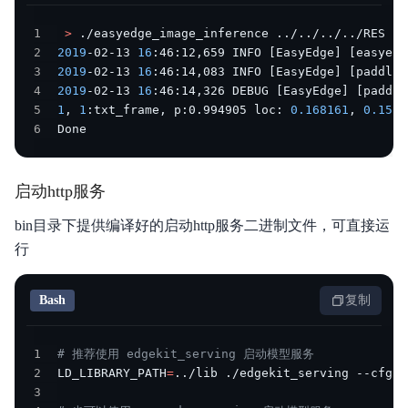
1
>
 ./easyedge_image_inference 
..
/
..
/
..
/
..
/RES 
2
2
2019
-02-13 
16
:46:12,659 INFO 
[
EasyEdge
]
[
easyedg
3
2019
-02-13 
16
:46:14,083 INFO 
[
EasyEdge
]
[
paddlev
4
2019
-02-13 
16
:46:14,326 DEBUG 
[
EasyEdge
]
[
paddle
5
1
, 
1
:txt_frame, p:0.994905 loc: 
0.168161
, 
0.1536
6
Done
启动http服务
bin目录下提供编译好的启动http服务二进制文件，可直接运
行
Bash
复制
1
# 推荐使用 edgekit_serving 启动模型服务
2
LD_LIBRARY_PATH
=
..
/lib ./edgekit_serving --cfg
=
3