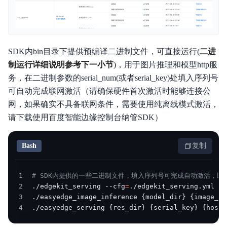
SDK内bin目录下提供预编译二进制文件，可直接运行(
二进
制运行详细说明参考下一小节
)，用于图片推理和模型http服
务，在二进制参数的serial_num(或者serial_key)处填入序列号
可自动完成联网激活（请确保硬件首次激活时能够连接公
网，如果确实不具备联网条件，需要使用纯离线模式激活，
请下载使用百度智能边缘控制台纳管SDK）
Bash
复制
1
# SDK内提供的一些二进制文件，填入序列号可完成自动激活，
2
./edgekit_serving --cfg
=
3
./easyedge_image_inference 
{
model_dir
}
{
image_na
4
./easyedge_serving 
{
res_dir
}
{
serial_key
}
{
host
}