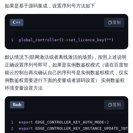
如果是基于源码集成，设置序列号方法如下
C++
复制
1
global_controller
(
)
->
set_licence_key
(
""
)
默认情况下(联网激活或者离线激活的场景)，按照上述说明
正确设置序列号即可，如果是实例数鉴权模式（请在百度智
能云控制台再次确认自己的序列号是实例数鉴权模式，仅实
例数鉴权需要进行下面的变量或者源码设置） 实例数鉴权
环境变量设置方法
Bash
复制
1
export
EDGE_CONTROLLER_KEY_AUTH_MODE
=
2
2
export
EDGE_CONTROLLER_KEY_INSTANCE_UPDATE_INTER