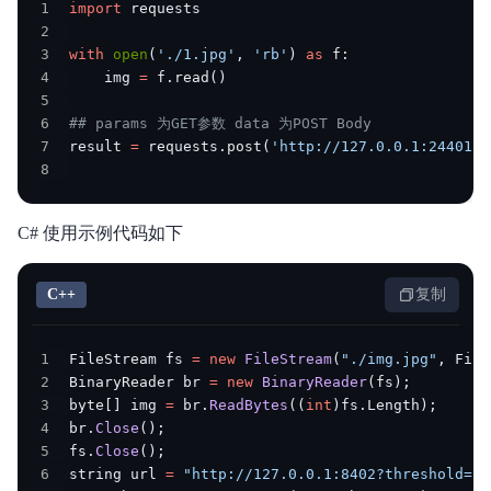
1
import
2
3
with
open
(
'./1.jpg'
,
'rb'
)
as
 f
:
4
    img 
=
 f
.
read
(
)
5
6
## params 为GET参数 data 为POST Body
7
result 
=
 requests
.
post
(
'http://127.0.0.1:24401/'
8
                                                
C# 使用示例代码如下
C++
复制
1
FileStream fs 
=
new
FileStream
(
"./img.jpg"
,
 File
2
BinaryReader br 
=
new
BinaryReader
(
fs
)
;
3
byte
[
]
 img 
=
 br
.
ReadBytes
(
(
int
)
fs
.
Length
)
;
4
br
.
Close
(
)
;
5
fs
.
Close
(
)
;
6
string url 
=
"http://127.0.0.1:8402?threshold=0.