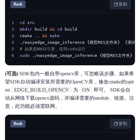
Bash
复制
1
cd
2
mkdir
 build 
&&
cd
3
cmake 
..
&&
make
4
./easyedge_image_inference 
{
模型RES文件夹
}
{
测试图
5
# 如果是NNIE引擎，使用sudo运行
6
sudo
 ./easyedge_image_inference 
{
模型RES文件夹
}
{
(可选)
SDK包内一般自带opencv库，可忽略该步骤。如果希
望SDK自动编译安装所需要的OpenCV库，修改cmake的opti
on
EDGE_BUILD_OPENCV
为
ON
即可。 SDK会自
动从网络下载opencv源码，并编译需要的module、链接。注
意，此功能必须需联网。
Bash
复制