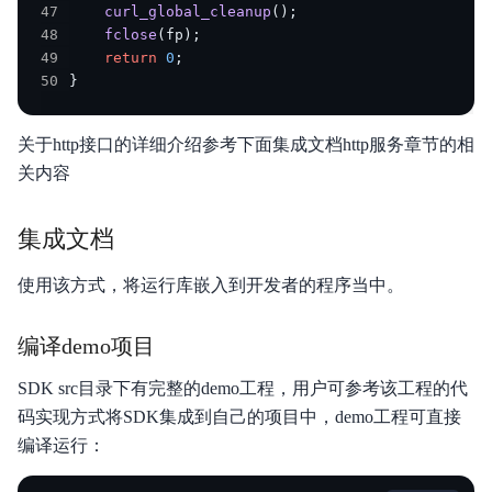
47
curl_global_cleanup
(
)
;
48
fclose
(
fp
)
;
49
return
0
;
50
}
关于http接口的详细介绍参考下面集成文档http服务章节的相
关内容
集成文档
使用该方式，将运行库嵌入到开发者的程序当中。
编译demo项目
SDK src目录下有完整的demo工程，用户可参考该工程的代
码实现方式将SDK集成到自己的项目中，demo工程可直接
编译运行：