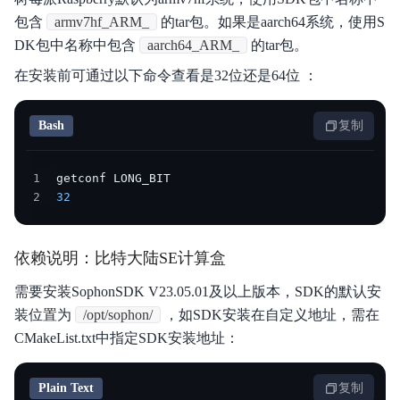
包含
armv7hf_ARM_
的tar包。如果是aarch64系统，使用S
DK包中名称中包含
aarch64_ARM_
的tar包。
在安装前可通过以下命令查看是32位还是64位 ：
Bash
复制
1
2
32
依赖说明：比特大陆SE计算盒
需要安装SophonSDK V23.05.01及以上版本，SDK的默认安
装位置为
/opt/sophon/
，如SDK安装在自定义地址，需在
CMakeList.txt中指定SDK安装地址：
Plain Text
复制