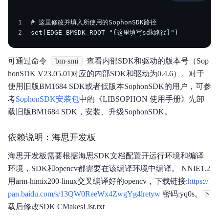
1
2
set(EDGE_BMSDK_ROOT "{这里填写sdk路径}")
可通过命令
bm-smi
查看内部SDK和驱动的版本号（Sop
honSDK V23.05.01对应的内部SDK和驱动为0.4.6）。对于
使用旧版BM1684 SDK或者低版本SophonSDK的用户，可参
考
SophonSDK安装包
中的《LIBSOPHON 使用手册》先卸
载旧版BM1684 SDK，安装、升级SophonSDK。
依赖说明：海思开发板
海思开发板需要根据海思SDK文档配置开运行环境和编译
环境，SDK和opencv都需要在该编译环境中编译。 NNIE1.2
用arm-himix200-linux交叉编译好的opencv，下载链接:
https://
pan.baidu.com/s/13QW0ReeWx4ZwgYg4lretyw
密码:yq0s。下
载后修改SDK CMakesList.txt