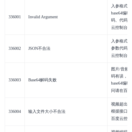
入参格式有
base64
336001
Invalid Argument
码、代码格
云控制台内
入参格式或
参数代码格
336002
JSON不合法
云控制台内
图片/音频/
码有误，请
336003
Base64解码失败
base64
问请在百度
视频超出大
根据接口文
336004
输入文件大小不合法
百度云控制