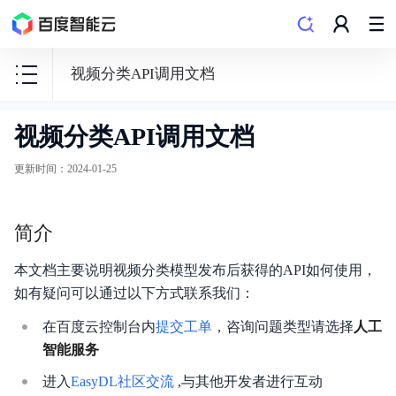
视频分类API调用文档
视频分类API调用文档
EasyDL
零
更新时间
：
2024-01-25
门
槛
简介
AI
开
本文档主要说明视频分类模型发布后获得的API如何使用，
发
如有疑问可以通过以下方式联系我们：
平
在百度云控制台内
提交工单
，咨询问题类型请选择
人工
台
智能服务
进入
EasyDL社区交流
,与其他开发者进行互动