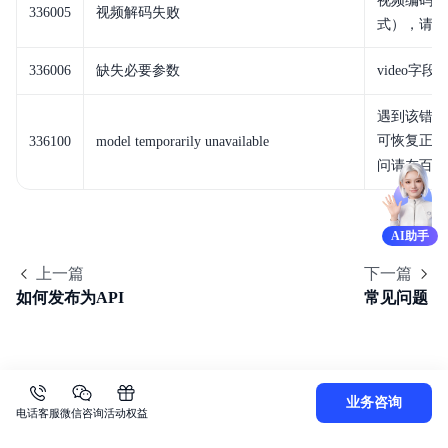
视频编码错
336005
视频解码失败
式），请检
336006
缺失必要参数
video字
遇到该错误
可恢复正常
336100
model temporarily unavailable
问请在百度
AI助手
上一篇
下一篇
如何发布为API
常见问题
业务咨询
电话客服
微信咨询
活动权益