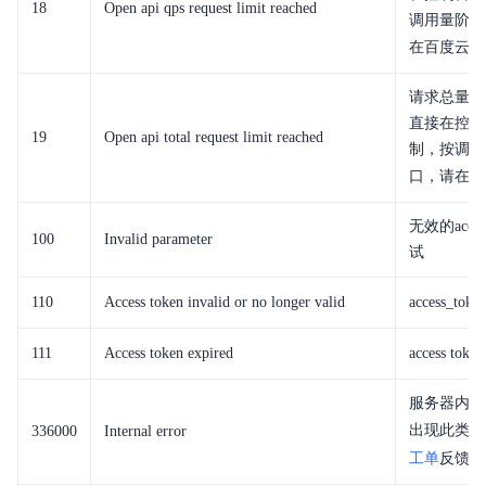
18
Open api qps request limit reached
调用量阶梯
在百度云控
请求总量超
直接在控制
19
Open api total request limit reached
制，按调用
口，请在百
无效的acc
100
Invalid parameter
试
110
Access token invalid or no longer valid
access_to
111
Access token expired
access tok
服务器内部
出现此类错
336000
Internal error
工单
反馈