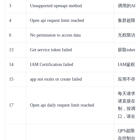
3
Unsupported openapi method
调用的AP
4
Open api request limit reached
集群超限额
6
No permission to access data
无权限访问
13
Get service token failed
获取token
14
IAM Certification failed
IAM鉴权
15
app not exsits or create failed
应用不存在
每天请求量
请直接在控
17
Open api daily request limit reached
制，按调用
口，请在百
QPS超限
在控制台开