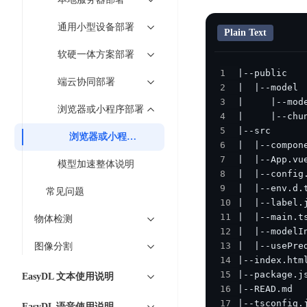
工
网
超3000万全行业词条，800万用户共吸纳
度
BLS
智
关
通用小型设备部署
伐
Plain Text
消
能
智能生成PPT
百度AI搜索
BSG
谋
息
物
软硬一体方案部署
智能大纲汇总，文库资源沉淀
数
百
服
联
1
据
端云协同部署
度
务
网
2
流
一
for
解
3
浏览器或小程序部署
转
AI原生应用
见
Kafka
决
4
平
5
方
浏览器或小程序部署
智
消
台
6
伐谋
百度智能云客悦
案
能
息
7
CloudFlow
全球领先的可商用自我演化超级智能体
大模型驱动的服务营
模型加速整体说明
代
服
度
8
极
码
务
家-
9
秒哒
九州·政务大模型
常见问题
速
10
助
for
AIOT
无代码应用搭建平台
构建“1+1+5+∞”
文
11
物体检测
手
RocketMQ
语
件
12
百度智能云数字员工
百度智能云灵医
音
文
千
13
图像分割
缓
平
内容运营等8款数字员工焕新上线！免费体验！
医疗AI大模型，构建
字
帆
14
存
台
15
识
数
EasyDL 文本使用说明
RapidFS
百度一见
百战·数智营销
16
别
据
云边协同、自主进化的视觉智能体平台
赋能合作伙伴打造客
云
17
EasyDL 语音使用说明