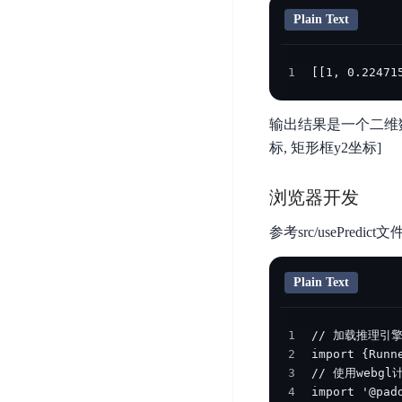
开
服
检
理
Plain Text
发
务
测
平
平
器
服
台
1
[[1, 0.22471
台
ECS
务
BaiduLinuxOS
零
流
门
输出结果是一个二维数
量
数
槛
审
标, 矩形框y2坐标]
云
据
AI
计
云
市
库
云
开
分
数
浏览器开发
场
市
发
析
据
场
平
参考src/usePredict文
库
云
台
RDS
审
EasyDL
Plain Text
计
云
解
知
数
决
业
识
金
据
务
方
1
理
融
库
2
安
案
解
云
Redis
3
全
4
机
工
风
云