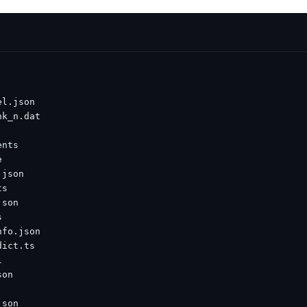
实时整合文本、图像、PDF等多模态数据，生成高质量结构化报告
严格按照人工编排工作流对话，适用于严谨的业务流程
多智能体协作
可结合全网实时信息进行智能问答，能力丰富强大
支持自定义导入并官方预置多个子Agent,协同完成复杂 场景任务
AI云原生与一体机
百度百舸·AI计算平台
销一体化AI应用
大模型训推一体化基础设施，十万卡大规模集群
原生产品
百度百舸一体机
政务大模型原生产品体系
搭载百舸异构计算平台，提供高效的异构资源管理
千帆一体机
覆盖全场景的医疗AI生态
搭载千帆大模型工具链平台，内置文心与精选开源大模型
向量数据库
户全生命周期营销闭环
VectorDB 纯自研高性能、高性价比、生态丰富且即开即用