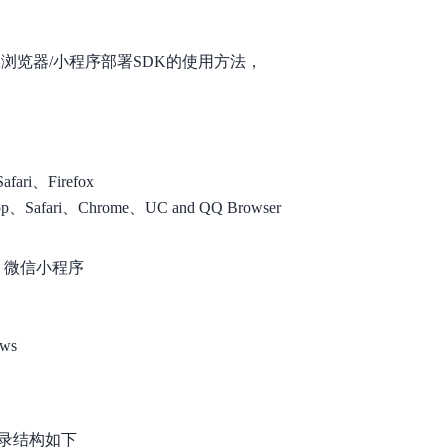
数亿用户验证的企业数字资产管理平台，集智能管理、多人协作、大文件极速传输于一体
18 种格式解析，结构化输出文档关键信息
生态伙伴方案
端到端语音语言大模型
公告通知
线索转化入口
课程
国内短信套餐包
更强的深度思考能力
考试中心
基于Cross-Attention跨模态语音大模型，体验超拟人对话
看图识万物
船舶与海洋工程大模型解决方案
产品公告与服务动
L的浏览器/小程序部署SDK的使用方法，
大模型系列课程一站观看
企业首购限时0.99元起
，计算密集型应用专享
视觉+多模态大模型，万物精准识别
大模型语音合成
BaiduLinuxClou
政务智能体的百度搜索解决方案
在事实性、指令遵循、智能体等能力上均有显著提升
音色具备更高的自然度、丰富的情感表达等特点
智能文档分析
能源行业企业管理系统智能化升级解决方案
生态适配指南
提供官网搭建、web应用搭建、云上学习和测试等场景的服务
文心大模型驱动，一站式文档处理
大模型声音复刻
先进、高效的文档解析模型，专为文档元素识别设计
录制5秒音频，即可极速复刻音色
ari、Firefox
智慧水务智能体解决方案
生态兼容性全景图
文字识别
、Safari、Chrome、UC and QQ Browser
拓展的云存储服务
覆盖多种场景、多种语言的高精度整图文字检测和
图像增强
、微信小程序
地址和公网带宽，增加用户使用弹性
去雾增强放大，重建高清无损图像
Agent开发工具链
大模型声音复刻
体验AI方案
丰富的Agent开发工具、一站式创建
ws
面向企业客户在游戏、营销、直播、办公等场景提供高效稳定的一站式解决方案
基于大模型zero-shot技术，随时随地录制数秒音频
自主规划Agent
内置多种AI助手常见能力，深入理解用户意图，智能调度多种MCP工具
自主思考并规划任务，适用于基础或日常的业务流程
工作流Agent
目录结构如下