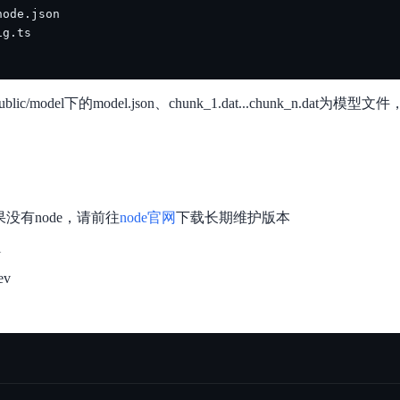
lic/model下的model.json、chunk_1.dat...chunk_n.dat为模
果没有node，请前往
node官网
下载长期维护版本
l
ev