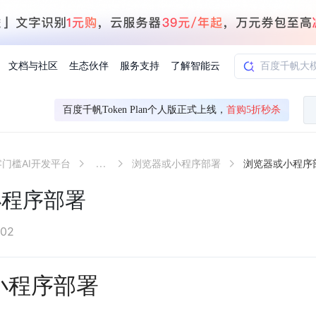
文档与社区
生态伙伴
服务支持
了解智能云
百度千帆Token Plan个人版正式上线，
首购5折秒杀
AI应用方案
智慧工业
L零门槛AI开发平台
...
浏览器或小程序部署
浏览器或小程序
知一
合作伙伴赋能
学习认证
行业解读
千帆社区
AI赋能
企服推荐
千帆AI加速器
联系我们
新闻动态
元新购券
全栈AI能力赋能应用开发
百度搭子DuMate
择计费模式
署
百度千帆·大模型服务及Agent开发平台
能源行业企
小程序部署
中心
合作伙伴培训
实践案例
线上大模型案例课程
你的超级AI助手 真干活 用搭子
验
域名注册服务
行时
培训认证
行业白皮书
我要建议
最新资讯
端到端语音语言大模型
.9元
.COM域名注册29元起
道
学练考认一站式平台
权威、全面的行业报告解读
产品及服务官方反
百度智能云业内最
槛部署7x24小时个人超级助手
基于跨模态大模型，体验超拟人对话
快速搭建企业AI知识库问答平台
客悦智能客服
船舶与海洋
合作伙伴课程中心
千帆杯AI参赛作品
线上产品实操课程
-02
益
智能商标注册
课程学习
分析师报告
我要投诉
公告通知
大模型语音合成
law
百度百舸AI算力管理
合作伙伴人才认证
线下培育
减6000元
首购275元，多买多省
全场景课程体系
权威机构云市场趋势解读
产品及服务官方投
最新公告通知及时
云计算服务
大模型升级语音合成，音色更自然
小程序部署
PP-StructureV3
low 编排平台
飞桨企业赋能
人才认证
限时招募中
建站特惠
多模态基础大模型，去幻觉、逻辑推理和代码能力明显增强
高效文档解析模型，复杂结构和多栏布局文档处理优势显著
大模型文档解析
信息公告
助手
返利 最高8万元
企业首购SSL证书5折
学习中心