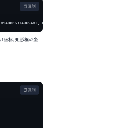
复制
.8540866374969482, 0.5503567457199097], [2, 0.1224712328
坐标, 矩形框x2坐
复制