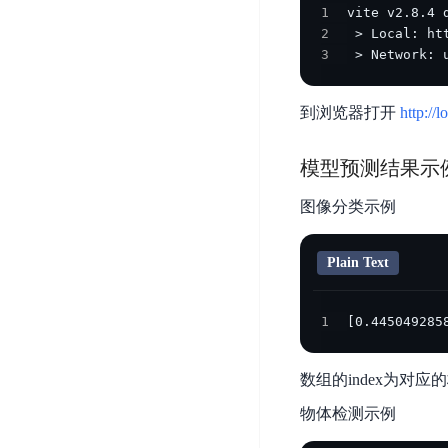
DDoS
1
平
图
海
防
2
台
像
外
护
3
 > Network: 
识
CDN
服
超
别
务
级
动
到浏览器打开
http://l
链
图
态
应
可
像
加
用
模型预测结果示
信
搜
速
防
存
索
DRCDN
火
图像分类示例
证
墙
图
边
WAF
像
缘
Plain Text
增
计
云
混
强
算
安
合
1
[0.445049285
广
节
全
云
BML
目
点
中
全
混
数组的index为对
BEC
心
功
合
能
边
安
物体检测示例
云
AI
缘
全
管