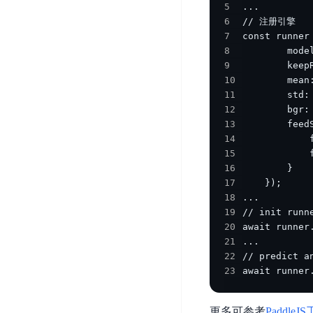
5
器
业
控
数
6
人
视
据
号
7
平
觉
库
8
码
台
智
DocDB
9
安
ABC
能
10
for
全
11
Robot
平
MongoDB
服
12
台
内
务
云
13
容
云
SPNS
原
14
审
游
15
生
密
16
核
戏
数
钥
17
据
机
金
管
18
库
器
融
理
19
GaiaDB
翻
智
服
20
译
能
21
务
数
22
体
据
居
SSL
23
await runner
传
民
证
输
服
书
账
更多可参考
PaddleJ
服