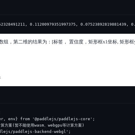
52328491211, 0.11200979351997375, 0.07523892819881439, 0
组，第二维的结果为：[标签， 置信度，矩形框x1坐标, 矩形框y1
件