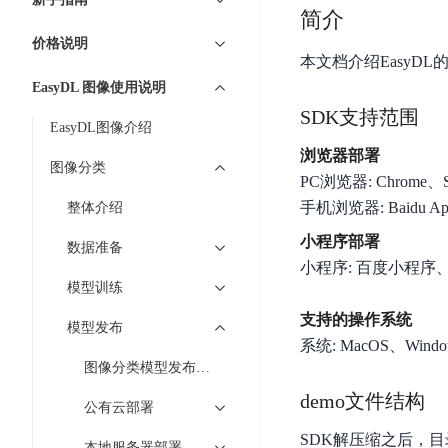
7 × 24 小时在线提供服务
复杂业务专属支持
云
BSC
AI原生应用商店
云市场
新手入门
简介
ERNIE X1 Turbo
DeepSeek-V4
服
件
磁
云计算
数
搭建官网在线客服与
大模型增值服务上新
免费大模型
云服务器BCC
具备更长的思维链，
务
结构创新和超高上下文效率、Agent 能力得到专项优化
价格说明
GPU云服务器
盘
时
特惠榜单
网站建设
入门指南
据
本文档介绍EasyD
工信部教考中心大模型证书6折
入门到进阶，
及
计算
存储
配备GPU的云端服务器
CDS
序
ERNIE X1.1
可
语音识别
ERNIE 5.0-正式版
EasyDL 图像使用说明
Agent
营销服务
安全服务
最佳实践
时
网络
数据库
文
视
原生全模态大模型，基础能力全面升级
开
SDK支持范围
轻量应用服务器
空
人脸识别
EasyDL图像介绍
件
化
大数据
容器
发
行业智能
企业应用
数
PaddleOCR-VL
ERNIE 4.5 Turbo VL
存
Sugar
浏览器部署
平
文字识别
图像分类
安全
CDN与边缘
据
全新多模理解模型，图片理解、创作、翻译、代码等能力显著
储
BI
分析决策
公司服务
PC浏览器: Chrome、Saf
台
对象存储BOS
库
CFS
管理运维
混合云
手机浏览器: Baidu App
整体介绍
图像识别
Elasticsearch
稳定、安全、高效、高可
百
TSDB
智能办公
人工智能
并
操作系统
小程序部署
度
数
数据准备
物
ARM云
弹性公网IP
MCP及Agent开发
行
生活休闲
API商城
胜
据
小程序: 百度小程序
联
应用产品
文
为用户访问公网提供IP
模型训练
算
仓
网
MCP组件
件
精选Agent
库
智能应用
行业应用
支持的操作系统
DuClaw
安
百度云手机
模型发布
存
聚合优质工具与MCP服务
官方能力直达，快速
PALO
系统: MacOS、Windo
全
视频云平台
企业服务
DuMate
储
图像分类模型发布整体说明
日
套
百度搜索
全能AI助手
PFS
地图服务
秒
志
件
25年搜索沉淀，权威高质多模态信源
demo文件结构
公有云部署
哒
存
服
天
储
百度百科
深度研究Agent
SDK解压缩之后，
百
务
本地服务器部署