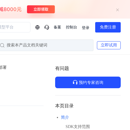
备案
控制台
免费注册
登录
问问AI助手
搜索本产品文档关键词
立即试用
企业实名认证有什么福利？
如何免费试用百度智
方案
智慧政务
部署
模型与应用
有问题
一站式企业级大模型服务
热门产品
AI体验中心
Dumate
业管理系统智能化升级
政务智能体的百度搜索解决方案
提供一站式、开箱即用的AI服务
预约专家咨询
百度搭子DuMate
百度智能云大模型系列课程
云服务器BCC
馈渠道
新动态
你的超级AI助手 真干活 用搭子
500+节免费观看 持续更新
工程大模型解决方案
智慧水务智能体解决方案
Duclaw
其他大模型
百度千帆·大模型服务及Agent开发平台
千帆大模型平台
本页目录
诉渠道
了解
以Agent为核心的一站式企业级大模型服务平台
DeepSeek V3.2 Think
简介
文本生成模型，长文本训练和推理效率的大幅提升
百度胜算·数据智能平台
SDK支持范围
企业实名认证专属权益
大模型专家服务
热门AI能力