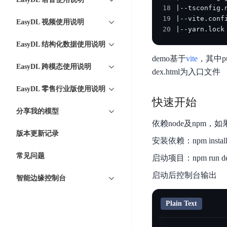
智
语
区
18
备
能
音
块
19
份
EasyDL 视频使用说明
平
超
技
20
|--yarn.lock
链
BCB
台
级
术
EasyDL 结构化数据使用说明
表
DataBuilder
链
人
demo基于
vite
，其中pub
格
BaaS
城
EasyDL 跨模态使用说明
脸
dex.html为入口文件
存
平
市
识
储
台
EasyDL 零售行业版使用说明
时
别
TableStorage
快速开始
空
超
人
分享我的模型
大
级
体
依赖node及npm，如
数
链
CDN
版本更新记录
分
据
数
安装依赖：npm instal
与
析
分
内
字
常见问题
边
启动项目：npm run d
语
析
容
商
缘
启动后控制台输出
言
DMI
分
品
智能边缘控制台
服
处
发
可
务
理
网
信
Plain Text
安
技
络
登
全
术
CDN
记