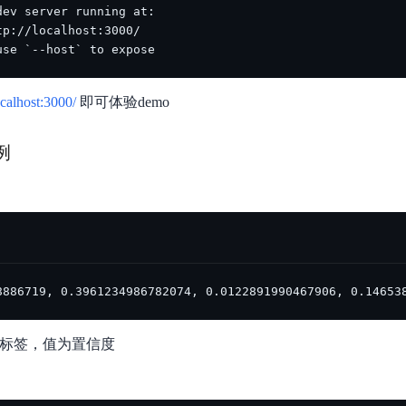
use `--host` to expose
ocalhost:3000/
即可体验demo
例
8886719, 0.3961234986782074, 0.0122891990467906, 0.14653
应的标签，值为置信度