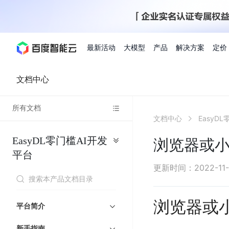
最新活动
大模型
产品
解决方案
定价
查看全部活动
进入千帆大模型平台
百度智能云全部产品
全部解决方案
了解定价
文档与社区
了解合作伙伴体系
进入服务与支持
云智一体3.0
文档中心
所有文档
AI应用与智能体
文档中心
EasyD
精选活动
价格计算器
文档
关于合作伙伴
基础服务
市场活动
成为合作伙伴
增值服务-百度智能云
最佳实践
优惠上云
价格详情
开发者资源
新手专享
上云领万
百度千帆
精选推荐
精选推荐
自由搭配产品组合，轻松预估成本
了解定价模式，合理选
EasyDL零门槛AI开发
Hermes Agent应用部
浏览器或
百度千帆·大模型服务及Agent开发平台
我们的伙伴体系
代理销售伙伴
千帆AI应用开发者
人
存
智
物
以Agent为核心的一站式企业级大模型服务平台
云服务器品类特惠
新客限时体
自助工具
2026 百度AI开发者大会
大模型专家服务
智能中国 | 数字化转型进
DuClaw
行业解决方案
人工智能
平台
工
储
能
联
云服务器2核4G低至39元/年
企业数字员工9
提供常见使用问题快速解决通道
开启「万物一体」新纪元
提供常见使用问题快速解决通
联合央视聚焦企业数字化转型
一键部署DuClaw，零门
通用解决方案
百度伐谋
查询合作伙伴
解决方案销售伙伴
SDK中心
百
对
MapReduce
物
更新时间
：
2022-11
智
大
网
百度千帆
智能应用
度
象
联
免费试用体验馆
文心大模型
企业专享权
解决方案实践
智能助手
文心 Moment 大会
云专家服务
智能中国 | 标杆案例
流
云服务器 BCC
10分钟快速部署OpenC
能
数
服
客悦
优秀伙伴展示
技术合作伙伴
API平台
智能体
语音技术
千
存
网
注册并完成实名认证，立即体验热门产品
权益礼包至高可
式
提供常见使用问题快速解决通道
文心大模型 5.0 正式版上线
一对一定制化支持服务
云智一体赋能千行百业
安全稳定，提供高弹性的
据
务
帆
储
核
浏览器或
ERNIE 4.5 Turbo
ERNIE 5.1
快速搭建与AI Workf
计
图像技术
文字识别
平台简介
数字员工-营销内容创作
精品案例展示
服务伙伴
示例代码中心
人工智能热销榜
模
BOS
心
云推广大使
工单服务
企业支持计划
搜索能力登顶国内，预训练成本仅为业界6%
百度网盘企业版
算
人脸与人体
语言与知识
搭建私有知识库与AI
型
套
新购1元，AI能力引擎量包低至75折
推荐新客下单
数字员工-组件开放平台
新手指南