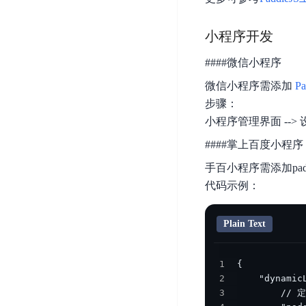
务
云
户
务
Agent
账
堡
管
DTS
小程序开发
号
曦
垒
理
管
数
灵
机
####微信小程序
理
据
数
安
微信小程序需添加
P
库
字
多
全
智
步骤：
人
用
漏
能
小程序管理界面 --> 设置
户
洞
驾
访
####掌上百度小程序
预
计
驶
问
警
算
手百小程序需添加pad
舱
控
云
操
DBSC
代码示例：
制
服
作
消
务
企
系
息
Plain Text
器
业
统
服
BCC
组
安
务
织
1
专
全
for
2
属
加
证
RabbitMQ
3
服
固
书