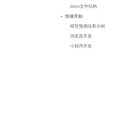
基于业务本体驱动的企业数据智能平台
百度智能云千帆AI原生应用商店
GLM-5.2
云服务器39元/年起，领万元券包
demo文件结构
赋能企业AI原生应用创新
提供一站式、开箱即用的AI服务
近千款AI应用，解锁多元体验
文本生成模型，支持 1M 上下文，长程任务执行更稳定、工程规范遵循更可靠
百度伐谋
查看详情
快速开始
查看详情
查看详情
态一站获取
全球领先的可商用自我演化超级智能体
kimi-k2.6
模型预测结果示例
dOS生态适配
文本生成模型，同时支持文本、图片与视频输入，思考与非思考模式，对话与 Agent 任务
Hogee
浏览器开发
企业一站式AI营销应用
Qwen3.5-397B-A17B
小程序开发
原生视觉语言模型，具备强大的代码生成与智能体能力，对于各类智能体场景具有良好的泛化性
百度一见视觉智能体平台
识别服务
云边协同、自主进化的视觉智能体平台
秒哒
模型开发
无代码应用搭建平台
百度千帆·大模型服务及Agent开发平台
RedClaw
以Agent为核心的一站式企业级大模型服务平台
万能AI助手，让想法直接发生
百度胜算·数据智能平台
基于业务本体驱动的企业数据智能平台
零门槛AI开发平台EasyDL