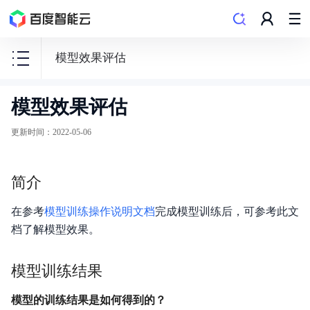
模型效果评估
模型效果评估
EasyDL
零
更新时间
：
2022-05-06
门
槛
简介
AI
开
在参考
模型训练操作说明文档
完成模型训练后，可参考此文
发
档了解模型效果。
平
台
模型训练结果
模型的训练结果是如何得到的？