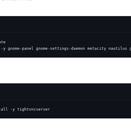
实时整合文本、图像、PDF等多模态数据，生成高质量结构化报告
严格按照人工编排工作流对话，适用于严谨的业务流程
多智能体协作
可结合全网实时信息进行智能问答，能力丰富强大
支持自定义导入并官方预置多个子Agent,协同完成复杂 场景任务
AI云原生与一体机
 -y gnome-panel gnome-settings-daemon metacity nautilus 
百度百舸·AI计算平台
销一体化AI应用
大模型训推一体化基础设施，十万卡大规模集群
原生产品
百度百舸一体机
政务大模型原生产品体系
搭载百舸异构计算平台，提供高效的异构资源管理
千帆一体机
覆盖全场景的医疗AI生态
搭载千帆大模型工具链平台，内置文心与精选开源大模型
tall -y tightvncserver
向量数据库
户全生命周期营销闭环
VectorDB 纯自研高性能、高性价比、生态丰富且即开即用