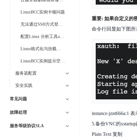
DDoS
平
图
海
防
LinuxBCC实例卡顿问题
台
像
外
护
重要: 如果自定义的
识
CDN
服
超
无法通过SSH方式登录LinuxBCC实例怎么办
命令行回显如下图所
别
务
级
动
配置Linux 分析工具atop和kdump
链
图
态
应
可
像
加
用
Linux格式化与挂载实例挂载本地磁盘
信
搜
速
防
存
LinuxBCC实例提示空间不足问题解决
索
DRCDN
火
证
墙
图
边
服务器配置
WAF
像
缘
安全实践
增
计
云
混
强
算
安
合
常见问题
广
节
全
云
BML
目
点
中
全
故障处理
instance-jznt6
混
BEC
心
功
合
5.备份VNC的xstar
能
服务等级协议SLA
边
安
云
AI
缘
全
Plain Text 复制
管