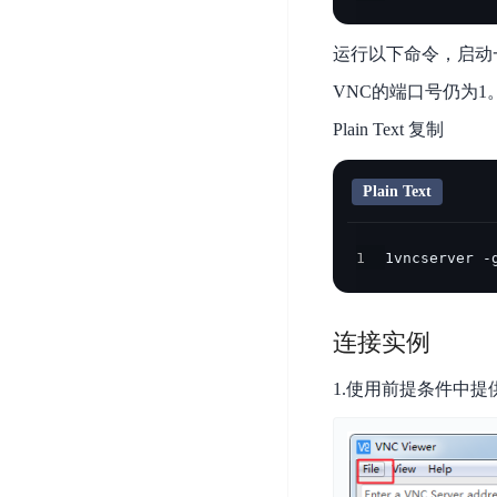
务
云
户
务
Agent
账
堡
管
DTS
运行以下命令，启动
号
曦
垒
理
管
数
灵
VNC的端口号仍为1
机
理
据
数
安
Plain Text 复制
库
字
多
全
智
人
用
漏
Plain Text
能
户
洞
驾
访
预
计
驶
问
1
1vncserver -
警
算
舱
控
云
操
DBSC
制
服
作
消
连接实例
务
企
系
息
器
业
统
服
1.使用前提条件中提供的v
BCC
组
安
务
织
专
全
for
属
加
证
RabbitMQ
服
固
书