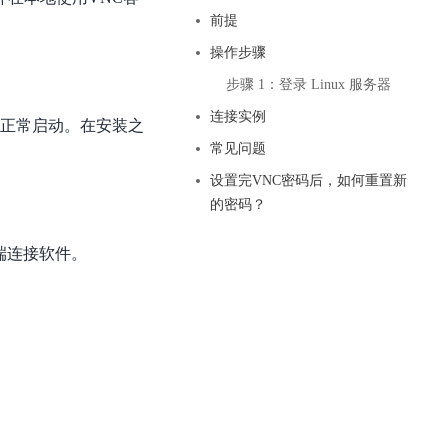
基于业务本体驱动的企业数据智能平台
百度智能云千帆AI原生应用商店
GLM-5.2
云服务器39元/年起，领万元券包
前提
赋能企业AI原生应用创新
提供一站式、开箱即用的AI服务
近千款AI应用，解锁多元体验
文本生成模型，支持 1M 上下文，长程任务执行更稳定、工程规范遵循更可靠
百度伐谋
查看详情
操作步骤
查看详情
查看详情
态一站获取
全球领先的可商用自我演化超级智能体
kimi-k2.6
步骤 1：登录 Linux 服务器
dOS生态适配
文本生成模型，同时支持文本、图片与视频输入，思考与非思考模式，对话与 Agent 任务
Hogee
连接实例
法正常启动。在安装之
企业一站式AI营销应用
Qwen3.5-397B-A17B
常见问题
原生视觉语言模型，具备强大的代码生成与智能体能力，对于各类智能体场景具有良好的泛化性
设置完VNC密码后，如何重置新
百度一见视觉智能体平台
的密码？
识别服务
云边协同、自主进化的视觉智能体平台
端连接软件。
秒哒
模型开发
无代码应用搭建平台
百度千帆·大模型服务及Agent开发平台
RedClaw
以Agent为核心的一站式企业级大模型服务平台
万能AI助手，让想法直接发生
百度胜算·数据智能平台
基于业务本体驱动的企业数据智能平台
零门槛AI开发平台EasyDL