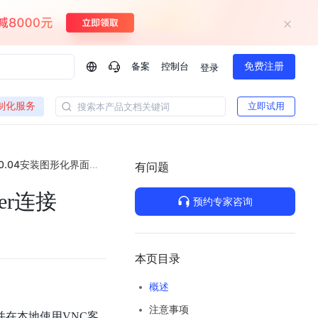
备案
控制台
免费注册
登录
问问AI助手
制化服务
立即试用
搜索本产品文档关键词
企业实名认证有什么福利？
如何免费试用百度智
方案
智慧政务
Ubuntu 20.04安装图形化界面并使用VNCViewer连接
模型与应用
有问题
一站式企业级大模型服务
热门产品
AI体验中心
Dumate
业管理系统智能化升级
政务智能体的百度搜索解决方案
er连接
提供一站式、开箱即用的AI服务
预约专家咨询
百度搭子DuMate
百度智能云大模型系列课程
云服务器BCC
馈渠道
新动态
你的超级AI助手 真干活 用搭子
500+节免费观看 持续更新
工程大模型解决方案
智慧水务智能体解决方案
Duclaw
其他大模型
百度千帆·大模型服务及Agent开发平台
千帆大模型平台
本页目录
诉渠道
了解
以Agent为核心的一站式企业级大模型服务平台
Deepseek-V4-Flash
概述
文本生成模型，通过更小的模型参数与激活规模，提供更为快捷、经济的 API 服务
百度胜算·数据智能平台
注意事项
企业实名认证专属权益
大模型专家服务
热门AI能力
面并在本地使用VNC客