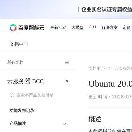
最新活动
大模型
产品
解决方案
定价
文档中心
查看全部活动
进入千帆大模型平台
百度智能云全部产品
全部解决方案
了解定价
文档与社区
了解合作伙伴体系
进入服务与支持
云智一体3.0
所有文档
AI应用与智能体
文档中心
云服务器
精选活动
价格计算器
文档
关于合作伙伴
基础服务
市场活动
成为合作伙伴
增值服务-百度智能云
最佳实践
优惠上云
价格详情
开发者资源
新手专享
上云领万
百度千帆
精选推荐
精选推荐
自由搭配产品组合，轻松预估成本
了解定价模式，合理选
云服务器
BCC
Hermes Agent应用部
Ubuntu 
百度千帆·大模型服务及Agent开发平台
我们的伙伴体系
代理销售伙伴
千帆AI应用开发者
人
存
智
物
以Agent为核心的一站式企业级大模型服务平台
云服务器品类特惠
新客限时体
自助工具
2026 百度AI开发者大会
大模型专家服务
智能中国 | 数字化转型进
DuClaw
行业解决方案
人工智能
工
储
能
联
云服务器2核4G低至39元/年
企业数字员工9
提供常见使用问题快速解决通道
开启「万物一体」新纪元
提供常见使用问题快速解决通
联合央视聚焦企业数字化转型
一键部署DuClaw，零门
通用解决方案
百度伐谋
查询合作伙伴
解决方案销售伙伴
SDK中心
百
对
MapReduce
物
更新时间
：
2026-07
智
大
网
百度千帆
智能应用
度
象
联
免费试用体验馆
文心大模型
企业专享权
解决方案实践
智能助手
文心 Moment 大会
云专家服务
智能中国 | 标杆案例
流
云服务器 BCC
10分钟快速部署OpenC
能
数
服
客悦
优秀伙伴展示
技术合作伙伴
API平台
智能体
语音技术
千
存
网
注册并完成实名认证，立即体验热门产品
权益礼包至高可
功能发布记录
式
提供常见使用问题快速解决通道
文心大模型 5.0 正式版上线
一对一定制化支持服务
云智一体赋能千行百业
安全稳定，提供高弹性的
据
务
帆
储
核
ERNIE 4.5 Turbo
ERNIE 5.1
概述
快速搭建与AI Workf
计
图像技术
文字识别
数字员工-营销内容创作
精品案例展示
服务伙伴
示例代码中心
人工智能热销榜
模
BOS
心
云推广大使
产品描述
工单服务
企业支持计划
搜索能力登顶国内，预训练成本仅为业界6%
百度网盘企业版
算
人脸与人体
语言与知识
搭建私有知识库与AI
型
套
新购1元，AI能力引擎量包低至75折
推荐新客下单
本教程指导如何在百度
数字员工-组件开放平台