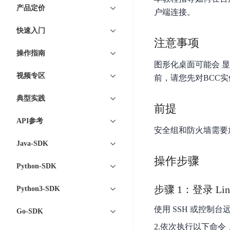
7 × 24 小时在线提供服务
复杂业务专属支持
云
BSC
AI原生应用商店
云市场
新手入门
ERNIE X1 Turbo
产品定价
DeepSeek-V4
服
件
户端连接。
磁
云计算
数
搭建官网在线客服与
大模型增值服务上新
免费大模型
云服务器BCC
具备更长的思维链，
务
结构创新和超高上下文效率、Agent 能力得到专项优化
GPU云服务器
盘
时
特惠榜单
网站建设
入门指南
据
快速入门
工信部教考中心大模型证书6折
入门到进阶，
及
计算
存储
配备GPU的云端服务器
CDS
序
注意事项
ERNIE X1.1
可
语音识别
ERNIE 5.0-正式版
Agent
营销服务
安全服务
最佳实践
时
网络
数据库
操作指南
文
视
原生全模态大模型，基础能力全面升级
开
轻量应用服务器
空
人脸识别
图形化桌面可能会 
件
化
大数据
容器
发
行业智能
企业应用
数
PaddleOCR-VL
视频专区
ERNIE 4.5 Turbo VL
前，请您先对BCC
存
Sugar
平
文字识别
安全
CDN与边缘
据
全新多模理解模型，图片理解、创作、翻译、代码等能力显著
储
BI
分析决策
公司服务
台
对象存储BOS
典型实践
库
CFS
管理运维
混合云
前提
图像识别
Elasticsearch
稳定、安全、高效、高可
百
TSDB
智能办公
人工智能
并
API参考
操作系统
度
数
物
ARM云
安全组和防火墙需要放行5
弹性公网IP
MCP及Agent开发
行
生活休闲
API商城
胜
据
联
应用产品
Java-SDK
文
为用户访问公网提供IP
算
仓
网
MCP组件
件
精选Agent
操作步骤
库
智能应用
行业应用
DuClaw
安
Python-SDK
百度云手机
存
聚合优质工具与MCP服务
官方能力直达，快速
PALO
全
视频云平台
企业服务
DuMate
储
步骤 1：登录 Li
Python3-SDK
日
套
百度搜索
全能AI助手
PFS
地图服务
秒
志
件
25年搜索沉淀，权威高质多模态信源
使用 SSH 或控制台
哒
存
Go-SDK
服
天
储
百度百科
深度研究Agent
2.依次执行以下命
百
务