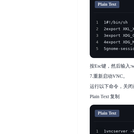
Plain Text
器
业
控
数
人
视
据
号
平
觉
库
1
码
台
智
DocDB
2
安
ABC
能
for
3
全
Robot
平
4
MongoDB
服
台
5
5gnome-sessi
内
务
云
容
云
SPNS
原
审
游
按Esc键，然后输入:
生
密
核
戏
数
钥
7.重新启动VNC。
据
机
金
管
运行以下命令，关闭
库
器
融
理
GaiaDB
翻
智
Plain Text 复制
服
译
能
务
数
体
据
居
Plain Text
SSL
传
民
证
输
服
书
账
1
1vncserver -
服