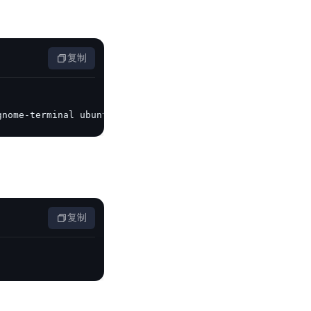
零算法基础定制高精度AI模型
全功能AI开发平台BML
提供一站式AI开发、训练及推理环境，
复制
gnome-terminal ubuntu-desktop
AI安全护栏
多模态大模型的安全围栏，助力企业内容合规
MapReduce计算集群服务
供全托管的Hadoop/Spark计算集群服务，安全可靠
复制