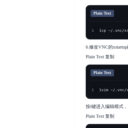
开
服
检
理
发
务
测
平
Plain Text
平
器
服
台
台
ECS
务
BaiduLinuxOS
1
1cp ~/.vnc/x
零
流
门
量
数
槛
审
6.修改VNC的xstar
云
据
AI
计
云
市
Plain Text 复制
库
云
开
分
数
场
市
发
析
据
Plain Text
场
平
库
云
台
RDS
审
EasyDL
1
1vim ~/.vnc/
计
云
解
知
数
决
业
识
金
据
务
方
按i键进入编辑模式
理
融
库
安
案
Plain Text 复制
解
云
Redis
全
机
工
风
云