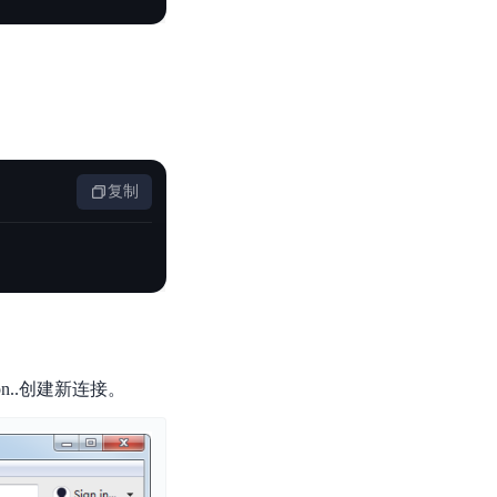
复制
ion..创建新连接。