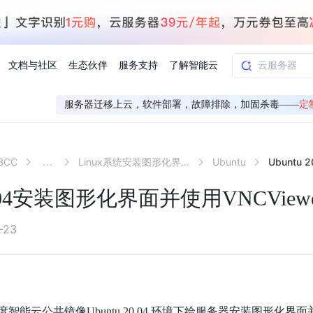
文档与社区
生态伙伴
服务支持
了解智能云
服务器迁移上云，软件部署，故障排除，加固杀毒——
定
AI应用方案
智慧工业
BCC
...
Linux系统安装图形化界面并远程连接
Ubuntu
知一
合作伙伴赋能
学习认证
行业解读
千帆社区
AI赋能
企服推荐
千帆AI加速器
联系我们
新闻动态
元新购券
全栈AI能力赋能应用开发
百度搭子DuMate
择计费模式
署
百度千帆·大模型服务及Agent开发平台
能源行业企
20.04安装图形化界面并使用VNCView
中心
合作伙伴培训
实践案例
线上大模型案例课程
你的超级AI助手 真干活 用搭子
验
域名注册服务
行时
培训认证
行业白皮书
我要建议
最新资讯
端到端语音语言大模型
.9元
.COM域名注册29元起
道
学练考认一站式平台
权威、全面的行业报告解读
产品及服务官方反
百度智能云业内最
槛部署7x24小时个人超级助手
基于跨模态大模型，体验超拟人对话
快速搭建企业AI知识库问答平台
客悦智能客服
船舶与海洋
合作伙伴课程中心
千帆杯AI参赛作品
线上产品实操课程
-23
益
智能商标注册
课程学习
分析师报告
我要投诉
公告通知
大模型语音合成
law
百度百舸AI算力管理
合作伙伴人才认证
线下培育
减6000元
首购275元，多买多省
全场景课程体系
权威机构云市场趋势解读
产品及服务官方投
最新公告通知及时
云计算服务
大模型升级语音合成，音色更自然
PP-StructureV3
low 编排平台
飞桨企业赋能
人才认证
限时招募中
建站特惠
多模态基础大模型，去幻觉、逻辑推理和代码能力明显增强
高效文档解析模型，复杂结构和多栏布局文档处理优势显著
大模型文档解析
信息公告
助手
返利 最高8万元
企业首购SSL证书5折
智能云公共镜像Ubuntu 20.04 环境下给服务器安装图形化界
学习中心