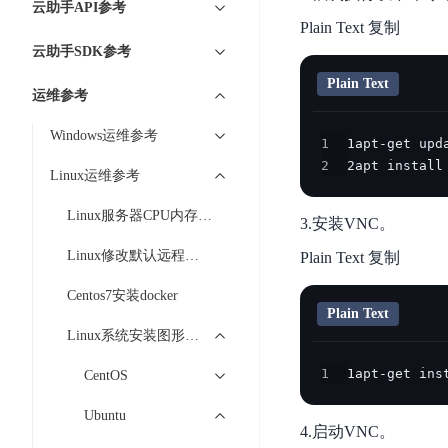
工
云助手API参考
网
超3000万全行业词条，800万用户共吸纳
度
BLS
智
Plain Text 复制
关
伐
消
能
云助手SDK参考
智能生成PPT
百度AI搜索
BSG
谋
息
物
智能大纲汇总，文库资源沉淀
Plain Text
数
运维参考
百
服
联
据
度
务
网
Windows运维参考
流
1
一
for
解
转
AI原生应用
2
2apt install
见
Kafka
决
Linux运维参考
平
方
智
消
台
伐谋
百度智能云客悦
Linux服务器CPU内存跑满问题排查
案
3.安装VNC。
能
息
CloudFlow
全球领先的可商用自我演化超级智能体
大模型驱动的服务营
代
服
度
Linux修改默认远程连接端口
Plain Text 复制
极
码
务
家-
秒哒
九州·政务大模型
速
Centos7安装docker
助
for
AIOT
无代码应用搭建平台
构建“1+1+5+∞”
文
Plain Text
手
RocketMQ
语
Linux系统安装图形化界面并远程连接
件
百度智能云数字员工
百度智能云灵医
音
文
千
缓
平
内容运营等8款数字员工焕新上线！免费体验！
医疗AI大模型，构建
1
1apt-get ins
CentOS
字
帆
存
台
识
数
RapidFS
百度一见
百战·数智营销
Ubuntu
别
据
4.启动VNC。
云边协同、自主进化的视觉智能体平台
赋能合作伙伴打造客
云