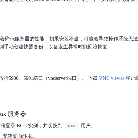
数亿用户验证的企业数字资产管理平台，集智能管理、多人协作、大文件极速传输于一体
18 种格式解析，结构化输出文档关键信息
生态伙伴方案
端到端语音语言大模型
公告通知
线索转化入口
课程
国内短信套餐包
更强的深度思考能力
考试中心
基于Cross-Attention跨模态语音大模型，体验超拟人对话
看图识万物
船舶与海洋工程大模型解决方案
产品公告与服务动
大模型系列课程一站观看
企业首购限时0.99元起
，计算密集型应用专享
视觉+多模态大模型，万物精准识别
大模型语音合成
BaiduLinuxClou
政务智能体的百度搜索解决方案
在事实性、指令遵循、智能体等能力上均有显著提升
音色具备更高的自然度、丰富的情感表达等特点
智能文档分析
显著降低服务器的性能，如果安装不当，可能会导致操作系统无
能源行业企业管理系统智能化升级解决方案
生态适配指南
提供官网搭建、web应用搭建、云上学习和测试等场景的服务
文心大模型驱动，一站式文档处理
大模型声音复刻
实例手动创建快照备份，以备发生异常时能回滚恢复。
先进、高效的文档解析模型，专为文档元素识别设计
录制5秒音频，即可极速复刻音色
智慧水务智能体解决方案
生态兼容性全景图
文字识别
拓展的云存储服务
覆盖多种场景、多种语言的高精度整图文字检测和
900、5901端口（vncserver端口）。 下载
VNC viewer
客户
图像增强
地址和公网带宽，增加用户使用弹性
去雾增强放大，重建高清无损图像
Agent开发工具链
大模型声音复刻
体验AI方案
丰富的Agent开发工具、一站式创建
面向企业客户在游戏、营销、直播、办公等场景提供高效稳定的一站式解决方案
基于大模型zero-shot技术，随时随地录制数秒音频
nux 服务器
自主规划Agent
内置多种AI助手常见能力，深入理解用户意图，智能调度多种MCP工具
自主思考并规划任务，适用于基础或日常的业务流程
远程登录 BCC 实例，并切换到
root
用户。
工作流Agent
令，安装桌面环境。