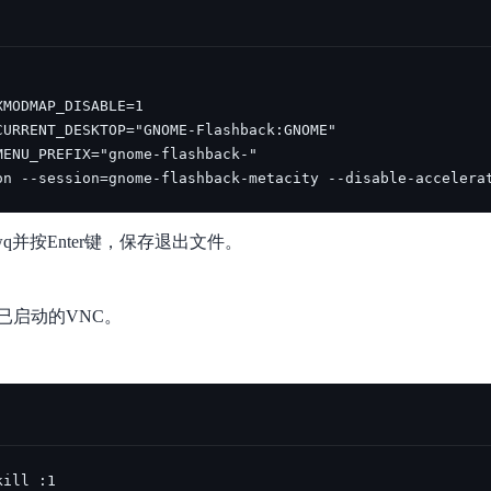
on --session=gnome-flashback-metacity --disable-accelera
wq并按Enter键，保存退出文件。
已启动的VNC。
kill :1