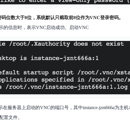
密码位数大于8位，系统默认只截取前8位作为VNC登录密码。
示的信息时，表示VNC启动成功。启动VNC
66a:1 表示在服务器上启动的VNC的端口号，其中instance-jznt666a为主
tup配置文件。