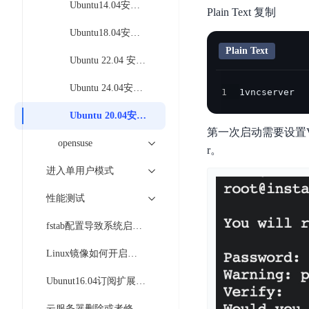
智
Ubuntu14.04安装图形化界面并使用VNCViewer连接
语
区
Plain Text 复制
备
能
音
块
份
Ubuntu18.04安装图形化界面并使用VNCViewer连接
平
超
技
链
BCB
台
Plain Text
级
术
Ubuntu 22.04 安装图形化界面并使用VNCViewer连接
表
DataBuilder
链
人
格
BaaS
Ubuntu 24.04安装图形化界面并使用VNCViewer连接
城
1
1vncserver
脸
存
平
市
识
Ubuntu 20.04安装图形化界面并使用VNCViewer连接
储
台
时
别
第一次启动需要设置V
TableStorage
空
超
opensuse
r。
人
大
级
体
进入单用户模式
数
链
CDN
分
据
数
与
性能测试
析
分
内
字
边
语
析
容
商
fstab配置导致系统启动异常如何处理
缘
言
DMI
分
品
服
Linux镜像如何开启或关闭intelCPU漏洞补丁
处
发
可
务
理
网
信
Ubunut16.04订阅扩展安全维护（ESM）
安
技
络
登
全
术
CDN
记
云服务器删除或者修改文件时提示文件系统只读