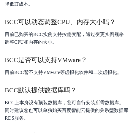
降低IT成本。
产品定价
快速入门
BCC可以动态调整CPU、内存大小吗？
操作指南
目前已购买的BCC实例支持按需变配，通过变更实例规格
调整CPU和内存的大小。
视频专区
BCC是否可以支持VMware？
典型实践
API参考
目前BCC暂不支持VMware等虚拟化软件和二次虚拟化。
Java-SDK
BCC默认提供数据库吗？
Python-SDK
BCC上本身没有预装数据库，您可自行安装所需数据库。
同时建议您也可以单独购买百度智能云提供的关系型数据库
Python3-SDK
RDS服务。
Go-SDK