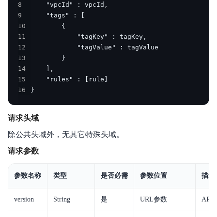
8
云助手API参考
9
10
云助手SDK参考
11
12
运维参考
13
14
常见问题
15
16
}
故障处理
服务等级协议SLA
请求头域
除公共头域外，无其它特殊头域。
请求参数
参数名称
类型
是否必需
参数位置
描述
version
String
是
URL参数
AP