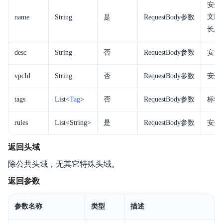
安全
文以
name
String
是
RequestBody参数
长度
desc
String
否
RequestBody参数
安全
vpcId
String
否
RequestBody参数
安全组
tags
List<
Tag
>
否
RequestBody参数
标签
rules
List<String>
是
RequestBody参数
安全
返回头域
除公共头域，无其它特殊头域。
返回参数
参数名称
类型
描述