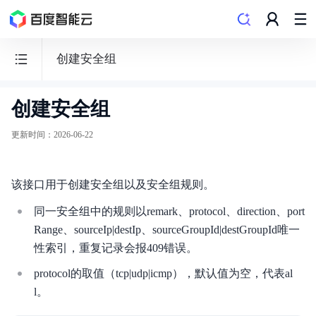
创建安全组
创建安全组
云
服
更新时间
：
2026-06-22
务
器
该接口用于创建安全组以及安全组规则。
BCC
同一安全组中的规则以remark、protocol、direction、port
Range、sourceIp|destIp、sourceGroupId|destGroupId唯一
性索引，重复记录会报409错误。
功能发布记录
protocol的取值（tcp|udp|icmp），默认值为空，代表al
l。
产品描述