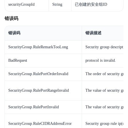
securityGroupId
String
已创建的安全组ID
错误码
错误码
错误描述
SecurityGroup.RuleRemarkTooLong
Security group description
BadRequest
protocol is invalid.
SecurityGroup.RulePortOrderInvalid
The order of security group
SecurityGroup.RulePortRangeInvalid
The value of security grou
SecurityGroup.RulePortInvalid
The value of security gro
SecurityGroup.RuleCIDRAddressError
Security group rule ip(cidr