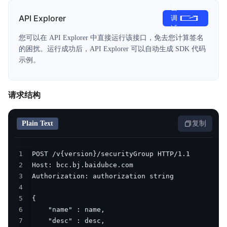
去
产品定价
API Explorer
调
试
快速入门
您可以在 API Explorer 中直接运行该接口，免去您计算签名
的困扰。运行成功后，API Explorer 可以自动生成 SDK 代码
操作指南
示例。
视频专区
请求结构
典型实践
API参考
Plain Text
复制
Java-SDK
1
2
Python-SDK
3
4
Python3-SDK
5
6
Go-SDK
7