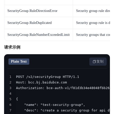
SecurityGroup.RuleDirectionError
Security group rule directi
SecurityGroup.RuleDuplicated
Security group rule is dup
SecurityGroup.RuleNumberExceededLimit
Security groups that conta
请求示例
Plain Text
复制
1
2
3
4
5
6
7