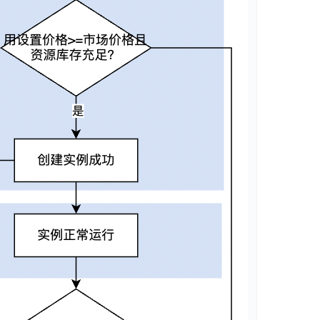
实时整合文本、图像、PDF等多模态数据，生成高质量结构化报告
严格按照人工编排工作流对话，适用于严谨的业务流程
多智能体协作
可结合全网实时信息进行智能问答，能力丰富强大
支持自定义导入并官方预置多个子Agent,协同完成复杂 场景任务
AI云原生与一体机
百度百舸·AI计算平台
销一体化AI应用
大模型训推一体化基础设施，十万卡大规模集群
原生产品
百度百舸一体机
政务大模型原生产品体系
搭载百舸异构计算平台，提供高效的异构资源管理
千帆一体机
覆盖全场景的医疗AI生态
搭载千帆大模型工具链平台，内置文心与精选开源大模型
向量数据库
户全生命周期营销闭环
VectorDB 纯自研高性能、高性价比、生态丰富且即开即用