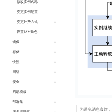
智
修改实例名称
语
区
备
能
音
块
份
变更实例配置
平
超
技
链
BCB
台
级
术
变更计费方式
表
DataBuilder
链
人
格
BaaS
设置IAM角色
城
脸
存
平
市
识
镜像
储
台
时
别
TableStorage
空
超
存储
人
大
级
体
快照
数
链
CDN
分
据
数
与
网络
析
分
内
字
边
语
析
容
商
安全
缘
言
DMI
分
品
服
启动模板
处
发
可
务
理
网
信
部署集
安
技
络
登
全
为避免消息轰炸，
术
CDN
记
服务器迁移