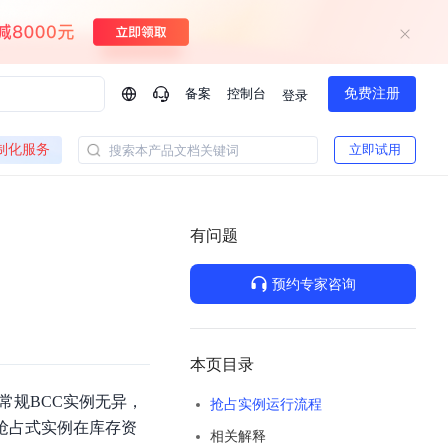
备案
控制台
免费注册
登录
问问AI助手
制化服务
立即试用
搜索本产品文档关键词
企业实名认证有什么福利？
如何免费试用百度智
方案
智慧政务
模型与应用
有问题
一站式企业级大模型服务
热门产品
AI体验中心
Dumate
业管理系统智能化升级
政务智能体的百度搜索解决方案
提供一站式、开箱即用的AI服务
预约专家咨询
百度搭子DuMate
百度智能云大模型系列课程
云服务器BCC
馈渠道
新动态
你的超级AI助手 真干活 用搭子
500+节免费观看 持续更新
工程大模型解决方案
智慧水务智能体解决方案
Duclaw
其他大模型
百度千帆·大模型服务及Agent开发平台
千帆大模型平台
本页目录
诉渠道
了解
以Agent为核心的一站式企业级大模型服务平台
DeepSeek V3.2 Think
常规BCC实例无异，
抢占实例运行流程
文本生成模型，长文本训练和推理效率的大幅提升
百度胜算·数据智能平台
抢占式实例在库存资
相关解释
企业实名认证专属权益
大模型专家服务
热门AI能力