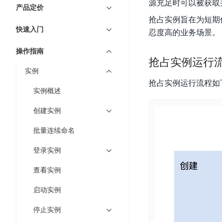
7 × 24 小时在线提供服务
复杂业务专属支持
云
BSC
源充足时可以被获取
AI原生应用商店
云市场
新手入门
ERNIE X1 Turbo
产品定价
DeepSeek-V4
服
件
磁
云计算
数
搭建官网在线客服与
大模型增值服务上新
免费大模型
抢占实例旨在为短期
云服务器BCC
具备更长的思维链，
务
结构创新和超高上下文效率、Agent 能力得到专项优化
GPU云服务器
盘
时
特惠榜单
网站建设
入门指南
据
快速入门
工信部教考中心大模型证书6折
入门到进阶，
忍度高的业务场景。
及
计算
存储
配备GPU的云端服务器
CDS
序
ERNIE X1.1
可
语音识别
ERNIE 5.0-正式版
Agent
营销服务
安全服务
最佳实践
时
网络
数据库
操作指南
文
视
原生全模态大模型，基础能力全面升级
开
轻量应用服务器
抢占实例运行
空
人脸识别
件
化
大数据
容器
发
行业智能
企业应用
实例
数
PaddleOCR-VL
ERNIE 4.5 Turbo VL
存
Sugar
平
文字识别
抢占实例运行流程如
安全
CDN与边缘
据
全新多模理解模型，图片理解、创作、翻译、代码等能力显著
储
BI
分析决策
公司服务
实例概述
台
对象存储BOS
库
CFS
管理运维
混合云
图像识别
Elasticsearch
稳定、安全、高效、高可
百
TSDB
智能办公
人工智能
创建实例
并
操作系统
度
数
物
ARM云
弹性公网IP
MCP及Agent开发
行
批量连续命名
生活休闲
API商城
胜
据
联
应用产品
文
为用户访问公网提供IP
算
仓
网
登录实例
MCP组件
件
精选Agent
库
智能应用
行业应用
DuClaw
安
百度云手机
存
聚合优质工具与MCP服务
官方能力直达，快速
PALO
查看实例
全
视频云平台
企业服务
DuMate
储
日
套
百度搜索
全能AI助手
PFS
地图服务
启动实例
秒
志
件
25年搜索沉淀，权威高质多模态信源
哒
存
服
停止实例
天
储
百度百科
深度研究Agent
百
务