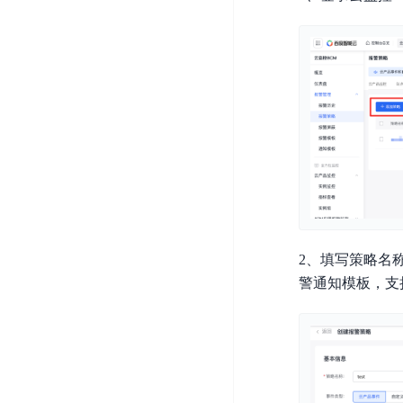
器
业
控
数
人
视
据
号
平
觉
库
码
台
智
DocDB
安
ABC
能
for
全
Robot
平
MongoDB
服
台
内
务
云
容
云
SPNS
原
审
游
生
密
核
戏
数
钥
据
机
金
管
2、填写策略名称
库
器
融
理
警通知模板，支
GaiaDB
翻
智
服
译
能
务
数
体
据
居
SSL
传
民
证
输
服
书
账
服