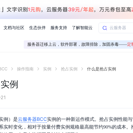
文档与社区
生态伙伴
服务支持
了解智能云
服务器迁移上云，软件部署，故障排除，加固杀毒——
定
AI应用方案
智慧工业
BCC
操作指南
实例
抢占实例
什么是抢占实例
知一
合作伙伴赋能
学习认证
行业解读
千帆社区
AI赋能
企服推荐
千帆AI加速器
联系我们
新闻动态
元新购券
全栈AI能力赋能应用开发
百度搭子DuMate
择计费模式
署
百度千帆·大模型服务及Agent开发平台
能源行业企
占实例
中心
合作伙伴培训
实践案例
线上大模型案例课程
你的超级AI助手 真干活 用搭子
验
域名注册服务
行时
培训认证
行业白皮书
我要建议
最新资讯
端到端语音语言大模型
.9元
.COM域名注册29元起
道
学练考认一站式平台
权威、全面的行业报告解读
产品及服务官方反
百度智能云业内最
槛部署7x24小时个人超级助手
基于跨模态大模型，体验超拟人对话
快速搭建企业AI知识库问答平台
客悦智能客服
船舶与海洋
合作伙伴课程中心
千帆杯AI参赛作品
线上产品实操课程
-21
益
智能商标注册
课程学习
分析师报告
我要投诉
公告通知
大模型语音合成
law
百度百舸AI算力管理
合作伙伴人才认证
线下培育
减6000元
首购275元，多买多省
全场景课程体系
权威机构云市场趋势解读
产品及服务官方投
最新公告通知及时
云计算服务
大模型升级语音合成，音色更自然
PP-StructureV3
low 编排平台
云服务器BCC
实例）是
实例的一种新运作模式。抢占实例性能与
飞桨企业赋能
人才认证
限时招募中
建站特惠
多模态基础大模型，去幻觉、逻辑推理和代码能力明显增强
高效文档解析模型，复杂结构和多栏布局文档处理优势显著
大模型文档解析
系实时变化，相对于按量付费实例规格最高能节约90%的成本。
信息公告
助手
返利 最高8万元
企业首购SSL证书5折
学习中心