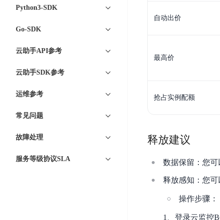
开
服
检
Python3-SDK
理
发
务
测
自动出价
平
平
Go-SDK
器
服
台
台
ECS
务
BaiduLinuxOS
云助手API参考
零
流
最高价
门
量
云助手SDK参考
数
槛
审
云
据
AI
计
云
运维参考
市
抢占实例配额
库
云
开
分
数
场
市
发
常见问题
析
据
场
平
库
云
故障处理
释放建议
台
RDS
审
EasyDL
计
云
解
服务等级协议SLA
数据保留：您可
知
数
决
业
识
金
据
释放感知：您可
务
方
理
融
库
安
案
操作步骤：
解
云
Redis
全
机
工
1、登录云监控B
风
云