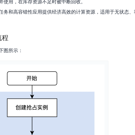
数亿用户验证的企业数字资产管理平台，集智能管理、多人协作、大文件极速传输于一体
18 种格式解析，结构化输出文档关键信息
并使用，在库存资源不足时被中断回收。
生态伙伴方案
端到端语音语言大模型
公告通知
线索转化入口
课程
国内短信套餐包
任务和高容错性应用提供经济高效的计算资源，适用于无状态、
更强的深度思考能力
考试中心
基于Cross-Attention跨模态语音大模型，体验超拟人对话
看图识万物
船舶与海洋工程大模型解决方案
产品公告与服务动
大模型系列课程一站观看
企业首购限时0.99元起
，计算密集型应用专享
视觉+多模态大模型，万物精准识别
大模型语音合成
BaiduLinuxClou
政务智能体的百度搜索解决方案
在事实性、指令遵循、智能体等能力上均有显著提升
音色具备更高的自然度、丰富的情感表达等特点
智能文档分析
流程
能源行业企业管理系统智能化升级解决方案
生态适配指南
提供官网搭建、web应用搭建、云上学习和测试等场景的服务
文心大模型驱动，一站式文档处理
大模型声音复刻
下图所示：
先进、高效的文档解析模型，专为文档元素识别设计
录制5秒音频，即可极速复刻音色
智慧水务智能体解决方案
生态兼容性全景图
文字识别
拓展的云存储服务
覆盖多种场景、多种语言的高精度整图文字检测和
图像增强
地址和公网带宽，增加用户使用弹性
去雾增强放大，重建高清无损图像
Agent开发工具链
大模型声音复刻
体验AI方案
丰富的Agent开发工具、一站式创建
面向企业客户在游戏、营销、直播、办公等场景提供高效稳定的一站式解决方案
基于大模型zero-shot技术，随时随地录制数秒音频
自主规划Agent
内置多种AI助手常见能力，深入理解用户意图，智能调度多种MCP工具
自主思考并规划任务，适用于基础或日常的业务流程
工作流Agent