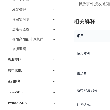
DDoS
释放事件接收通知
平
图
海
防
标签管理
台
像
外
护
识
CDN
服
超
预留实例券
相关解释
别
务
级
动
运维与监控
链
图
态
应
项目
可
像
加
用
弹性高性能计算集群
信
搜
速
防
存
资源调研
索
DRCDN
火
抢占实例
证
墙
图
边
视频专区
WAF
像
缘
增
计
云
混
典型实践
市场价
强
算
安
合
广
API参考
节
全
云
BML
目
点
中
全
折扣涉及部分
混
Java-SDK
BEC
心
功
合
能
边
安
Python-SDK
云
计费方式
AI
缘
全
管