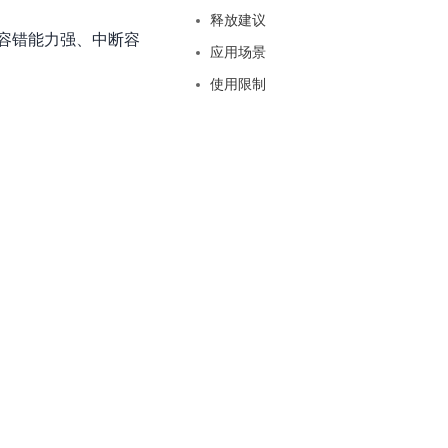
基于业务本体驱动的企业数据智能平台
百度智能云千帆AI原生应用商店
GLM-5.2
云服务器39元/年起，领万元券包
释放建议
赋能企业AI原生应用创新
提供一站式、开箱即用的AI服务
近千款AI应用，解锁多元体验
容错能力强、中断容
文本生成模型，支持 1M 上下文，长程任务执行更稳定、工程规范遵循更可靠
百度伐谋
查看详情
应用场景
查看详情
查看详情
态一站获取
全球领先的可商用自我演化超级智能体
kimi-k2.6
使用限制
dOS生态适配
文本生成模型，同时支持文本、图片与视频输入，思考与非思考模式，对话与 Agent 任务
Hogee
企业一站式AI营销应用
Qwen3.5-397B-A17B
原生视觉语言模型，具备强大的代码生成与智能体能力，对于各类智能体场景具有良好的泛化性
百度一见视觉智能体平台
识别服务
云边协同、自主进化的视觉智能体平台
秒哒
模型开发
无代码应用搭建平台
百度千帆·大模型服务及Agent开发平台
RedClaw
以Agent为核心的一站式企业级大模型服务平台
万能AI助手，让想法直接发生
百度胜算·数据智能平台
基于业务本体驱动的企业数据智能平台
零门槛AI开发平台EasyDL