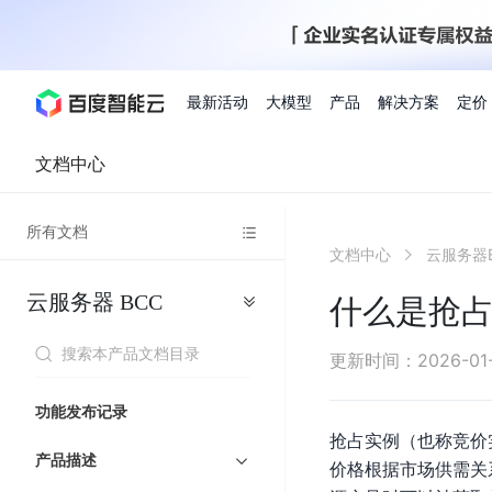
最新活动
大模型
产品
解决方案
定价
文档中心
查看全部活动
进入千帆大模型平台
百度智能云全部产品
全部解决方案
了解定价
文档与社区
了解合作伙伴体系
进入服务与支持
云智一体3.0
所有文档
AI应用与智能体
文档中心
云服务器
精选活动
价格计算器
文档
关于合作伙伴
基础服务
市场活动
成为合作伙伴
增值服务-百度智能云
最佳实践
优惠上云
价格详情
开发者资源
新手专享
上云领万
百度千帆
精选推荐
精选推荐
自由搭配产品组合，轻松预估成本
了解定价模式，合理选
云服务器
BCC
Hermes Agent应用部
什么是抢
百度千帆·大模型服务及Agent开发平台
我们的伙伴体系
代理销售伙伴
千帆AI应用开发者
人
存
智
物
以Agent为核心的一站式企业级大模型服务平台
云服务器品类特惠
新客限时体
自助工具
2026 百度AI开发者大会
大模型专家服务
智能中国 | 数字化转型进
DuClaw
行业解决方案
人工智能
工
储
能
联
云服务器2核4G低至39元/年
企业数字员工9
提供常见使用问题快速解决通道
开启「万物一体」新纪元
提供常见使用问题快速解决通
联合央视聚焦企业数字化转型
一键部署DuClaw，零门
通用解决方案
百度伐谋
查询合作伙伴
解决方案销售伙伴
SDK中心
百
对
MapReduce
物
更新时间
：
2026-01
智
大
网
百度千帆
智能应用
度
象
联
免费试用体验馆
文心大模型
企业专享权
解决方案实践
智能助手
文心 Moment 大会
云专家服务
智能中国 | 标杆案例
流
云服务器 BCC
10分钟快速部署OpenC
能
数
服
客悦
优秀伙伴展示
技术合作伙伴
API平台
智能体
语音技术
千
存
网
注册并完成实名认证，立即体验热门产品
权益礼包至高可
功能发布记录
式
提供常见使用问题快速解决通道
文心大模型 5.0 正式版上线
一对一定制化支持服务
云智一体赋能千行百业
安全稳定，提供高弹性的
据
务
帆
储
核
ERNIE 4.5 Turbo
ERNIE 5.1
快速搭建与AI Workf
抢占实例（也称竞价
计
图像技术
文字识别
数字员工-营销内容创作
精品案例展示
服务伙伴
示例代码中心
人工智能热销榜
模
BOS
心
云推广大使
产品描述
工单服务
企业支持计划
搜索能力登顶国内，预训练成本仅为业界6%
百度网盘企业版
算
价格根据市场供需关
人脸与人体
语言与知识
搭建私有知识库与AI
型
套
新购1元，AI能力引擎量包低至75折
推荐新客下单
数字员工-组件开放平台