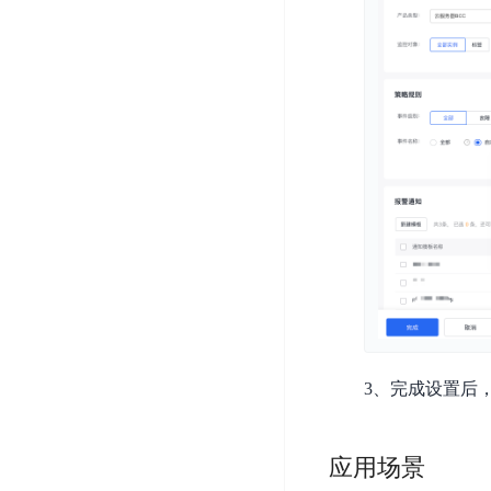
务
云
户
务
Agent
账
堡
管
DTS
号
曦
垒
理
管
数
灵
机
理
据
数
安
库
字
多
全
智
人
用
漏
能
户
洞
驾
访
预
计
驶
问
警
算
舱
控
云
操
DBSC
制
服
作
消
务
企
系
息
器
业
统
服
3、完成设置后
BCC
组
安
务
织
专
全
for
属
加
证
RabbitMQ
应用场景
服
固
书