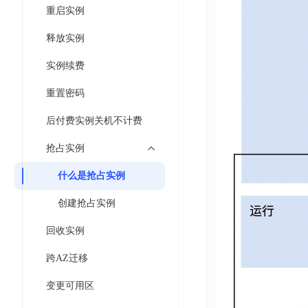
工
网
重启实例
超3000万全行业词条，800万用户共吸纳
度
BLS
智
关
伐
消
能
释放实例
智能生成PPT
百度AI搜索
BSG
谋
息
物
智能大纲汇总，文库资源沉淀
数
实例续费
百
服
联
据
度
务
网
重置密码
流
一
for
解
转
AI原生应用
见
Kafka
决
后付费实例关机不计费
平
方
智
消
台
伐谋
百度智能云客悦
抢占实例
案
能
息
CloudFlow
全球领先的可商用自我演化超级智能体
大模型驱动的服务营
代
服
度
什么是抢占实例
极
码
务
家-
秒哒
九州·政务大模型
速
创建抢占实例
助
for
AIOT
无代码应用搭建平台
构建“1+1+5+∞”
文
手
RocketMQ
语
回收实例
件
百度智能云数字员工
百度智能云灵医
音
文
千
缓
平
内容运营等8款数字员工焕新上线！免费体验！
医疗AI大模型，构建
跨AZ迁移
字
帆
存
台
识
数
RapidFS
百度一见
百战·数智营销
变更可用区
别
据
云边协同、自主进化的视觉智能体平台
赋能合作伙伴打造客
云