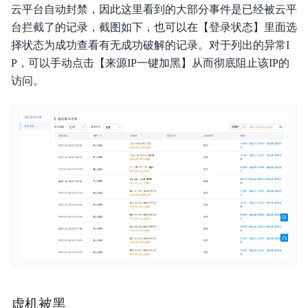
云平台自动封禁，因此这里看到的大部分事件是已经被云平
产品定价
台拦截了的记录，截图如下，也可以在【登录状态】里面选
择状态为成功查看有无成功破解的记录。对于列出的异常I
快速入门
P，可以手动点击【来源IP一键加黑】从而彻底阻止该IP的
操作指南
访问。
视频专区
典型实践
API参考
Java-SDK
Python-SDK
Python3-SDK
Go-SDK
虚机被黑