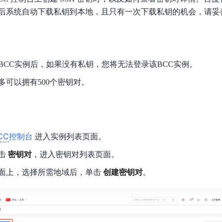
数亿用户验证的企业数字资产管理平台，集智能管理、多人协作、大文件极速传输于一体
18 种格式解析，结构化输出文档关键信息
生态伙伴方案
端到端语音语言大模型
后系统自动下载私钥到本地，且只有一次下载私钥的机会，请妥
公告通知
线索转化入口
课程
国内短信套餐包
更强的深度思考能力
考试中心
基于Cross-Attention跨模态语音大模型，体验超拟人对话
看图识万物
船舶与海洋工程大模型解决方案
产品公告与服务动
大模型系列课程一站观看
企业首购限时0.99元起
，计算密集型应用专享
视觉+多模态大模型，万物精准识别
大模型语音合成
BaiduLinuxClou
政务智能体的百度搜索解决方案
在事实性、指令遵循、智能体等能力上均有显著提升
音色具备更高的自然度、丰富的情感表达等特点
智能文档分析
BCC实例后，如果没有私钥，您将无法登录该BCC实例。
能源行业企业管理系统智能化升级解决方案
生态适配指南
提供官网搭建、web应用搭建、云上学习和测试等场景的服务
文心大模型驱动，一站式文档处理
大模型声音复刻
多可以拥有500个密钥对。
先进、高效的文档解析模型，专为文档元素识别设计
录制5秒音频，即可极速复刻音色
智慧水务智能体解决方案
生态兼容性全景图
文字识别
拓展的云存储服务
覆盖多种场景、多种语言的高精度整图文字检测和
图像增强
CC
控制台
进入实例列表页面。
地址和公网带宽，增加用户使用弹性
去雾增强放大，重建高清无损图像
Agent开发工具链
击
密钥对
，进入密钥对列表页面。
大模型声音复刻
体验AI方案
丰富的Agent开发工具、一站式创建
面上，选择所需地域后，单击
创建密钥对
。
面向企业客户在游戏、营销、直播、办公等场景提供高效稳定的一站式解决方案
基于大模型zero-shot技术，随时随地录制数秒音频
自主规划Agent
内置多种AI助手常见能力，深入理解用户意图，智能调度多种MCP工具
自主思考并规划任务，适用于基础或日常的业务流程
工作流Agent