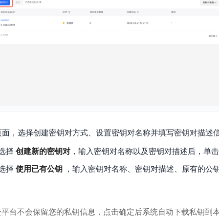
实时整合文本、图像、PDF等多模态数据，生成高质量结构化报告
严格按照人工编排工作流对话，适用于严谨的业务流程
多智能体协作
可结合全网实时信息进行智能问答，能力丰富强大
支持自定义导入并官方预置多个子Agent,协同完成复杂 场景任务
AI云原生与一体机
百度百舸·AI计算平台
销一体化AI应用
大模型训推一体化基础设施，十万卡大规模集群
页面，选择创建密钥对方式、设置密钥对名称并填写密钥对描述
原生产品
百度百舸一体机
政务大模型原生产品体系
搭载百舸异构计算平台，提供高效的异构资源管理
选择
创建新的密钥对
，输入密钥对名称以及密钥对描述后，单
选择
使用已有公钥
，输入密钥对名称、密钥对描述、原有的公
千帆一体机
覆盖全场景的医疗AI生态
搭载千帆大模型工具链平台，内置文心与精选开源大模型
向量数据库
云平台不会保留您的私钥信息，点击确定后系统自动下载私钥到
户全生命周期营销闭环
VectorDB 纯自研高性能、高性价比、生态丰富且即开即用