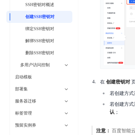
工
网
SSH密钥对概述
超3000万全行业词条，800万用户共吸纳
度
BLS
智
关
伐
消
能
创建SSH密钥对
智能生成PPT
百度AI搜索
BSG
谋
息
物
智能大纲汇总，文库资源沉淀
数
绑定SSH密钥对
百
服
联
据
度
务
网
解绑SSH密钥对
流
一
for
解
转
AI原生应用
见
Kafka
决
删除SSH密钥对
平
方
智
消
台
伐谋
百度智能云客悦
多用户访问控制
案
能
息
CloudFlow
全球领先的可商用自我演化超级智能体
大模型驱动的服务营
代
服
度
启动模板
极
在
创建密钥对
码
务
家-
秒哒
九州·政务大模型
速
部署集
助
for
AIOT
无代码应用搭建平台
构建“1+1+5+∞”
若创建方式
文
手
RocketMQ
语
服务器迁移
件
若创建方式
百度智能云数字员工
百度智能云灵医
音
文
千
缓
平
认
；
内容运营等8款数字员工焕新上线！免费体验！
医疗AI大模型，构建
标签管理
字
帆
存
台
识
数
RapidFS
百度一见
百战·数智营销
预留实例券
别
据
注意：
百度智能
云边协同、自主进化的视觉智能体平台
赋能合作伙伴打造客
云