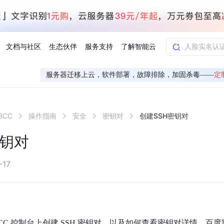
文档与社区
生态伙伴
服务支持
了解智能云
服务器迁移上云，软件部署，故障排除，加固杀毒——
定
AI应用方案
智慧工业
BCC
操作指南
安全
密钥对
创建SSH密钥对
知一
合作伙伴赋能
学习认证
行业解读
千帆社区
AI赋能
企服推荐
千帆AI加速器
联系我们
新闻动态
元新购券
全栈AI能力赋能应用开发
百度搭子DuMate
择计费模式
署
百度千帆·大模型服务及Agent开发平台
能源行业企
密钥对
中心
合作伙伴培训
实践案例
线上大模型案例课程
你的超级AI助手 真干活 用搭子
验
域名注册服务
行时
培训认证
行业白皮书
我要建议
最新资讯
端到端语音语言大模型
.9元
.COM域名注册29元起
道
学练考认一站式平台
权威、全面的行业报告解读
产品及服务官方反
百度智能云业内最
槛部署7x24小时个人超级助手
基于跨模态大模型，体验超拟人对话
快速搭建企业AI知识库问答平台
客悦智能客服
船舶与海洋
合作伙伴课程中心
千帆杯AI参赛作品
线上产品实操课程
-17
益
智能商标注册
课程学习
分析师报告
我要投诉
公告通知
大模型语音合成
law
百度百舸AI算力管理
合作伙伴人才认证
线下培育
减6000元
首购275元，多买多省
全场景课程体系
权威机构云市场趋势解读
产品及服务官方投
最新公告通知及时
云计算服务
大模型升级语音合成，音色更自然
PP-StructureV3
low 编排平台
飞桨企业赋能
人才认证
限时招募中
建站特惠
多模态基础大模型，去幻觉、逻辑推理和代码能力明显增强
高效文档解析模型，复杂结构和多栏布局文档处理优势显著
大模型文档解析
信息公告
助手
返利 最高8万元
企业首购SSL证书5折
CC 控制台上创建 SSH 密钥对，以及如何查看密钥对详情。百
学习中心