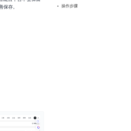
基于业务本体驱动的企业数据智能平台
百度智能云千帆AI原生应用商店
GLM-5.2
云服务器39元/年起，领万元券包
操作步骤
善保存。
赋能企业AI原生应用创新
提供一站式、开箱即用的AI服务
近千款AI应用，解锁多元体验
文本生成模型，支持 1M 上下文，长程任务执行更稳定、工程规范遵循更可靠
百度伐谋
查看详情
查看详情
查看详情
态一站获取
全球领先的可商用自我演化超级智能体
kimi-k2.6
dOS生态适配
文本生成模型，同时支持文本、图片与视频输入，思考与非思考模式，对话与 Agent 任务
Hogee
企业一站式AI营销应用
Qwen3.5-397B-A17B
原生视觉语言模型，具备强大的代码生成与智能体能力，对于各类智能体场景具有良好的泛化性
百度一见视觉智能体平台
识别服务
云边协同、自主进化的视觉智能体平台
秒哒
模型开发
无代码应用搭建平台
百度千帆·大模型服务及Agent开发平台
RedClaw
以Agent为核心的一站式企业级大模型服务平台
万能AI助手，让想法直接发生
百度胜算·数据智能平台
基于业务本体驱动的企业数据智能平台
零门槛AI开发平台EasyDL