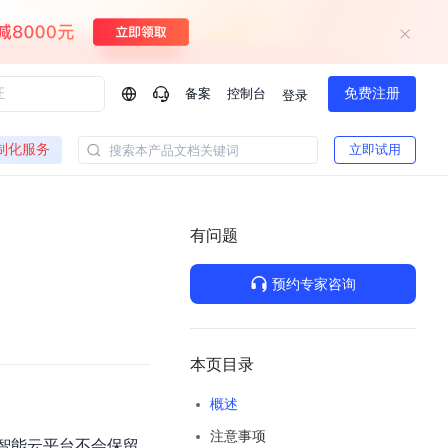
备案
控制台
免费注册
登录
问问AI助手
制化服务
立即试用
搜索本产品文档关键词
企业实名认证有什么福利？
如何免费试用百度智
方案
智慧政务
模型与应用
有问题
一站式企业级大模型服务
热门产品
AI体验中心
Dumate
业管理系统智能化升级
政务智能体的百度搜索解决方案
提供一站式、开箱即用的AI服务
预约专家咨询
百度搭子DuMate
百度智能云大模型系列课程
云服务器BCC
馈渠道
新动态
你的超级AI助手 真干活 用搭子
500+节免费观看 持续更新
工程大模型解决方案
智慧水务智能体解决方案
Duclaw
其他大模型
百度千帆·大模型服务及Agent开发平台
千帆大模型平台
本页目录
诉渠道
了解
以Agent为核心的一站式企业级大模型服务平台
Deepseek-V4-Flash
概述
文本生成模型，通过更小的模型参数与激活规模，提供更为快捷、经济的 API 服务
百度胜算·数据智能平台
注意事项
企业实名认证专属权益
大模型专家服务
热门AI能力
度智能云平台不会保留