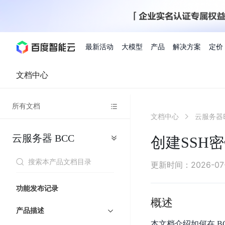
最新活动
大模型
产品
解决方案
定价
文档中心
查看全部活动
进入千帆大模型平台
百度智能云全部产品
全部解决方案
了解定价
文档与社区
了解合作伙伴体系
进入服务与支持
云智一体3.0
所有文档
AI应用与智能体
文档中心
云服务器
精选活动
价格计算器
文档
关于合作伙伴
基础服务
市场活动
成为合作伙伴
增值服务-百度智能云
最佳实践
优惠上云
价格详情
开发者资源
新手专享
上云领万
百度千帆
精选推荐
精选推荐
自由搭配产品组合，轻松预估成本
了解定价模式，合理选
云服务器
BCC
Hermes Agent应用部
创建SSH
百度千帆·大模型服务及Agent开发平台
我们的伙伴体系
代理销售伙伴
千帆AI应用开发者
人
存
智
物
以Agent为核心的一站式企业级大模型服务平台
云服务器品类特惠
新客限时体
自助工具
2026 百度AI开发者大会
大模型专家服务
智能中国 | 数字化转型进
DuClaw
行业解决方案
人工智能
工
储
能
联
云服务器2核4G低至39元/年
企业数字员工9
提供常见使用问题快速解决通道
开启「万物一体」新纪元
提供常见使用问题快速解决通
联合央视聚焦企业数字化转型
一键部署DuClaw，零门
通用解决方案
百度伐谋
查询合作伙伴
解决方案销售伙伴
SDK中心
百
对
MapReduce
物
更新时间
：
2026-07
智
大
网
百度千帆
智能应用
度
象
联
免费试用体验馆
文心大模型
企业专享权
解决方案实践
智能助手
文心 Moment 大会
云专家服务
智能中国 | 标杆案例
流
云服务器 BCC
10分钟快速部署OpenC
能
数
服
客悦
优秀伙伴展示
技术合作伙伴
API平台
智能体
语音技术
千
存
网
注册并完成实名认证，立即体验热门产品
权益礼包至高可
功能发布记录
式
提供常见使用问题快速解决通道
文心大模型 5.0 正式版上线
一对一定制化支持服务
云智一体赋能千行百业
安全稳定，提供高弹性的
据
务
帆
储
核
ERNIE 4.5 Turbo
ERNIE 5.1
概述
快速搭建与AI Workf
计
图像技术
文字识别
数字员工-营销内容创作
精品案例展示
服务伙伴
示例代码中心
人工智能热销榜
模
BOS
心
云推广大使
产品描述
工单服务
企业支持计划
搜索能力登顶国内，预训练成本仅为业界6%
百度网盘企业版
算
人脸与人体
语言与知识
搭建私有知识库与AI
型
套
新购1元，AI能力引擎量包低至75折
推荐新客下单
本文档介绍如何在 B
数字员工-组件开放平台