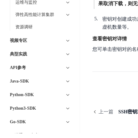
智
运维与监控
语
区
果取消下载，则无
备
能
音
块
份
弹性高性能计算集群
平
超
技
密钥对创建成功
链
BCB
台
级
术
虚机数量等。
资源调研
表
DataBuilder
链
人
格
BaaS
查看密钥对详情
城
视频专区
脸
存
平
市
您可单击密钥对的名
识
储
台
典型实践
时
别
TableStorage
空
超
人
API参考
大
级
体
数
链
CDN
Java-SDK
分
据
数
与
析
分
内
字
Python-SDK
边
语
析
容
商
缘
言
DMI
分
品
Python3-SDK
上一篇
SSH密
服
处
发
可
务
理
Go-SDK
网
信
安
技
络
登
全
云助手API参考
术
CDN
记