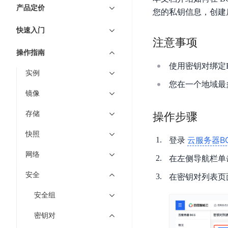
7 × 24 小时在线提供服务
复杂业务专属支持
云
BSC
AI原生应用商店
云市场
新手入门
ERNIE X1 Turbo
产品定价
DeepSeek-V4
服
件
您的私钥信息，创建
磁
云计算
数
搭建官网在线客服与
大模型增值服务上新
免费大模型
云服务器BCC
具备更长的思维链，
务
结构创新和超高上下文效率、Agent 能力得到专项优化
GPU云服务器
盘
时
特惠榜单
网站建设
入门指南
据
快速入门
工信部教考中心大模型证书6折
入门到进阶，
及
计算
存储
配备GPU的云端服务器
CDS
序
注意事项
ERNIE X1.1
可
语音识别
ERNIE 5.0-正式版
Agent
营销服务
安全服务
最佳实践
时
网络
数据库
操作指南
文
视
原生全模态大模型，基础能力全面升级
开
轻量应用服务器
空
人脸识别
使用密钥对绑定
件
化
大数据
容器
发
行业智能
企业应用
实例
数
PaddleOCR-VL
ERNIE 4.5 Turbo VL
存
Sugar
平
您在一个地域最
文字识别
安全
CDN与边缘
据
全新多模理解模型，图片理解、创作、翻译、代码等能力显著
储
BI
分析决策
公司服务
镜像
台
对象存储BOS
库
CFS
管理运维
混合云
图像识别
Elasticsearch
稳定、安全、高效、高可
百
TSDB
智能办公
人工智能
存储
操作步骤
并
操作系统
度
数
物
ARM云
弹性公网IP
MCP及Agent开发
行
快照
生活休闲
API商城
胜
据
云服务器B
联
登录
应用产品
文
为用户访问公网提供IP
算
仓
网
网络
MCP组件
件
精选Agent
在左侧导航栏单
库
智能应用
行业应用
DuClaw
安
百度云手机
存
聚合优质工具与MCP服务
官方能力直达，快速
PALO
安全
全
在密钥对列表页
视频云平台
企业服务
DuMate
储
日
套
百度搜索
全能AI助手
PFS
地图服务
安全组
秒
志
件
25年搜索沉淀，权威高质多模态信源
哒
存
服
密钥对
天
储
百度百科
深度研究Agent
百
务