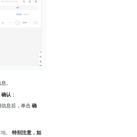
零算法基础定制高精度AI模型
全功能AI开发平台BML
提供一站式AI开发、训练及推理环境，
AI安全护栏
多模态大模型的安全围栏，助力企业内容合规
信息。
MapReduce计算集群服务
供全托管的Hadoop/Spark计算集群服务，安全可靠
击
确认
；
钥信息后，单击
确
本地。
特别注意，如