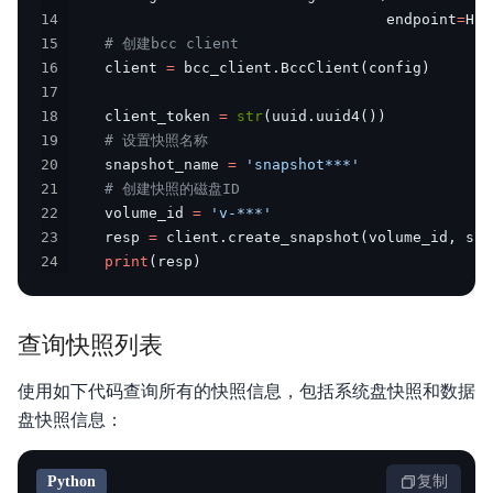
云助手API参考
14
                                    endpoint
=
HOS
15
# 创建bcc client
云助手SDK参考
16
    client 
=
 bcc_client
.
BccClient
(
config
)
17
运维参考
18
    client_token 
=
str
(
uuid
.
uuid4
(
)
)
19
# 设置快照名称
常见问题
20
    snapshot_name 
=
'snapshot***'
21
# 创建快照的磁盘ID
故障处理
22
    volume_id 
=
'v-***'
23
    resp 
=
 client
.
create_snapshot
(
volume_id
,
 sna
服务等级协议SLA
24
print
(
resp
)
查询快照列表
使用如下代码查询所有的快照信息，包括系统盘快照和数据
盘快照信息：
Python
复制