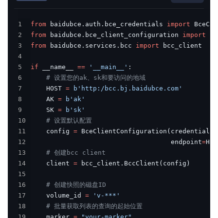
1
from
 baidubce
.
auth
.
bce_credentials 
import
2
from
 baidubce
.
bce_client_configuration 
import
3
from
 baidubce
.
services
.
bcc 
import
4
5
if
 __name__ 
==
'__main__'
:
6
# 设置您的ak、sk和要访问的地域
7
    HOST 
=
b'http:/bcc.bj.baidubce.com'
8
    AK 
=
b'ak'
9
    SK 
=
b'sk'
10
# 设置默认配置
11
    config 
=
 BceClientConfiguration
(
credentials
=
12
                                    endpoint
=
HOS
13
# 创建bcc client
14
    client 
=
 bcc_client
.
BccClient
(
config
)
15
16
# 创建快照的磁盘ID
17
    volume_id 
=
'v-***'
18
# 批量获取列表的查询的起始位置
19
    marker 
=
"your-marker"