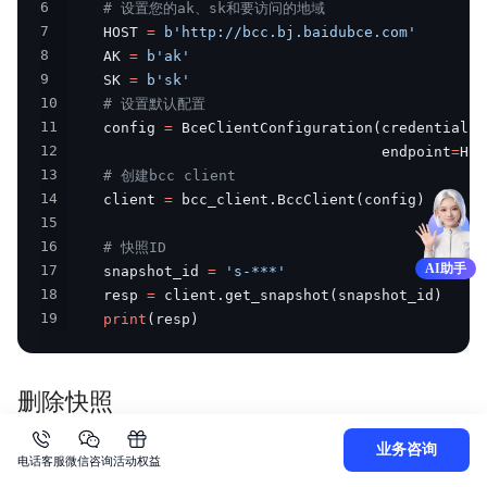
6
# 设置您的ak、sk和要访问的地域
7
    HOST 
=
b'http://bcc.bj.baidubce.com'
8
    AK 
=
b'ak'
9
    SK 
=
b'sk'
10
# 设置默认配置
11
    config 
=
 BceClientConfiguration
(
credentials
=
12
                                    endpoint
=
HOS
13
# 创建bcc client
14
    client 
=
 bcc_client
.
BccClient
(
config
)
15
16
# 快照ID
AI助手
17
    snapshot_id 
=
's-***'
18
    resp 
=
 client
.
get_snapshot
(
snapshot_id
)
19
print
(
resp
)
删除快照
使用如下的代码可以通过指定快照ID删除快照：
业务咨询
电话客服
微信咨询
活动权益
只有当快照的状态为 CreatedFailed 或 Available时，操作才能