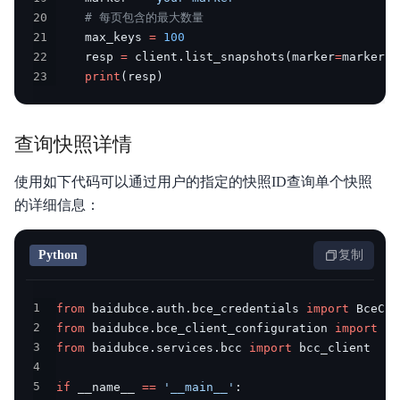
20
# 每页包含的最大数量
21
    max_keys 
=
100
22
    resp 
=
 client
.
list_snapshots
(
marker
=
marker
,
 
23
print
(
resp
)
查询快照详情
使用如下代码可以通过用户的指定的快照ID查询单个快照
的详细信息：
Python
复制
1
from
 baidubce
.
auth
.
bce_credentials 
import
2
from
 baidubce
.
bce_client_configuration 
import
3
from
 baidubce
.
services
.
bcc 
import
4
5
if
 __name__ 
==
'__main__'
: