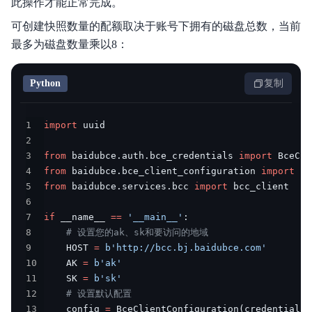
此操作才能正常完成。
产品定价
可创建快照数量的配额取决于账号下拥有的磁盘总数，当前
最多为磁盘数量乘以8：
快速入门
操作指南
Python
复制
视频专区
1
import
典型实践
2
3
from
 baidubce
.
auth
.
bce_credentials 
import
API参考
4
from
 baidubce
.
bce_client_configuration 
import
5
from
 baidubce
.
services
.
bcc 
import
Java-SDK
6
7
if
 __name__ 
==
'__main__'
:
Python-SDK
8
# 设置您的ak、sk和要访问的地域
9
    HOST 
=
b'http://bcc.bj.baidubce.com'
Python3-SDK
10
    AK 
=
b'ak'
11
    SK 
=
b'sk'
Go-SDK
12
# 设置默认配置
13
    config 
=
 BceClientConfiguration
(
credentials
=