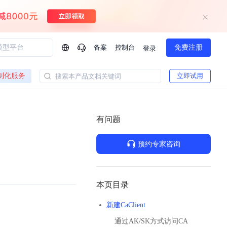
备案
控制台
免费注册
登录
问问AI助手
制化服务
立即试用
搜索本产品文档关键词
企业实名认证有什么福利？
如何免费试用百度智
方案
智慧政务
模型与应用
有问题
一站式企业级大模型服务
热门产品
AI体验中心
Dumate
业管理系统智能化升级
政务智能体的百度搜索解决方案
提供一站式、开箱即用的AI服务
预约专家咨询
百度搭子DuMate
百度智能云大模型系列课程
云服务器BCC
馈渠道
新动态
你的超级AI助手 真干活 用搭子
500+节免费观看 持续更新
工程大模型解决方案
智慧水务智能体解决方案
Duclaw
其他大模型
百度千帆·大模型服务及Agent开发平台
千帆大模型平台
本页目录
诉渠道
了解
以Agent为核心的一站式企业级大模型服务平台
Deepseek-V4-Flash
新建CaClient
文本生成模型，通过更小的模型参数与激活规模，提供更为快捷、经济的 API 服务
百度胜算·数据智能平台
通过AK/SK方式访问CA
企业实名认证专属权益
大模型专家服务
热门AI能力