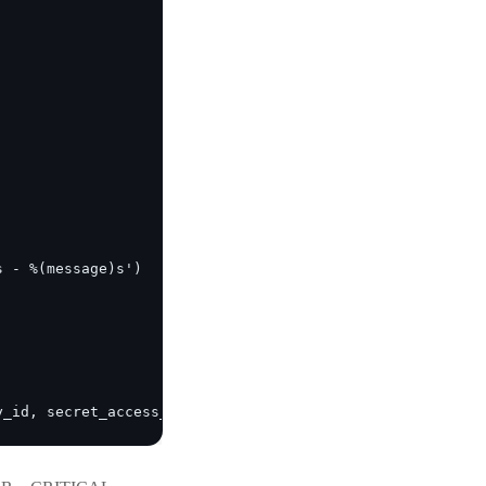
零算法基础定制高精度AI模型
全功能AI开发平台BML
提供一站式AI开发、训练及推理环境，
AI安全护栏
多模态大模型的安全围栏，助力企业内容合规
MapReduce计算集群服务
供全托管的Hadoop/Spark计算集群服务，安全可靠
y_id, secret_access_key), endpoint = ca_host)