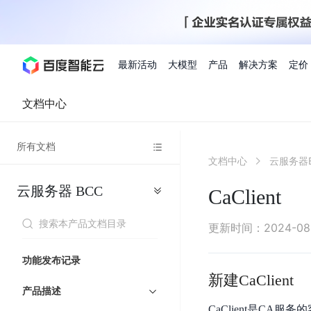
最新活动
大模型
产品
解决方案
定价
文档中心
查看全部活动
进入千帆大模型平台
百度智能云全部产品
全部解决方案
了解定价
文档与社区
了解合作伙伴体系
进入服务与支持
云智一体3.0
所有文档
AI应用与智能体
文档中心
云服务器
精选活动
价格计算器
文档
关于合作伙伴
基础服务
市场活动
成为合作伙伴
增值服务-百度智能云
最佳实践
优惠上云
价格详情
开发者资源
新手专享
上云领万
百度千帆
精选推荐
精选推荐
自由搭配产品组合，轻松预估成本
了解定价模式，合理选
云服务器
BCC
Hermes Agent应用部
CaClient
百度千帆·大模型服务及Agent开发平台
我们的伙伴体系
代理销售伙伴
千帆AI应用开发者
人
存
智
物
以Agent为核心的一站式企业级大模型服务平台
云服务器品类特惠
新客限时体
自助工具
2026 百度AI开发者大会
大模型专家服务
智能中国 | 数字化转型进
DuClaw
行业解决方案
人工智能
工
储
能
联
云服务器2核4G低至39元/年
企业数字员工9
提供常见使用问题快速解决通道
开启「万物一体」新纪元
提供常见使用问题快速解决通
联合央视聚焦企业数字化转型
一键部署DuClaw，零门
通用解决方案
百度伐谋
查询合作伙伴
解决方案销售伙伴
SDK中心
百
对
MapReduce
物
更新时间
：
2024-08
智
大
网
百度千帆
智能应用
度
象
联
免费试用体验馆
文心大模型
企业专享权
解决方案实践
智能助手
文心 Moment 大会
云专家服务
智能中国 | 标杆案例
流
云服务器 BCC
10分钟快速部署OpenC
能
数
服
客悦
优秀伙伴展示
技术合作伙伴
API平台
智能体
语音技术
千
存
网
注册并完成实名认证，立即体验热门产品
权益礼包至高可
功能发布记录
式
提供常见使用问题快速解决通道
文心大模型 5.0 正式版上线
一对一定制化支持服务
云智一体赋能千行百业
安全稳定，提供高弹性的
据
务
帆
储
核
ERNIE 4.5 Turbo
ERNIE 5.1
新建CaClient
快速搭建与AI Workf
计
图像技术
文字识别
数字员工-营销内容创作
精品案例展示
服务伙伴
示例代码中心
人工智能热销榜
模
BOS
心
云推广大使
产品描述
工单服务
企业支持计划
搜索能力登顶国内，预训练成本仅为业界6%
百度网盘企业版
算
人脸与人体
语言与知识
搭建私有知识库与AI
型
套
新购1元，AI能力引擎量包低至75折
推荐新客下单
CaClient是C
数字员工-组件开放平台