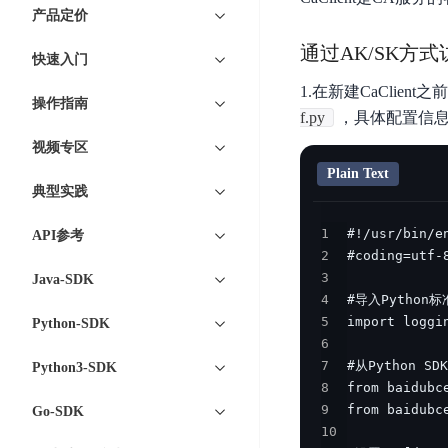
7 × 24 小时在线提供服务
复杂业务专属支持
云
BSC
AI原生应用商店
云市场
新手入门
ERNIE X1 Turbo
产品定价
DeepSeek-V4
服
件
磁
云计算
数
搭建官网在线客服与
大模型增值服务上新
免费大模型
云服务器BCC
具备更长的思维链，
务
结构创新和超高上下文效率、Agent 能力得到专项优化
GPU云服务器
盘
时
通过AK/SK方式
特惠榜单
网站建设
入门指南
据
快速入门
工信部教考中心大模型证书6折
入门到进阶，
及
计算
存储
配备GPU的云端服务器
CDS
序
ERNIE X1.1
可
语音识别
ERNIE 5.0-正式版
Agent
1.在新建CaClie
营销服务
安全服务
最佳实践
时
网络
数据库
操作指南
文
视
原生全模态大模型，基础能力全面升级
开
f.py
轻量应用服务器
，具体配置信
空
人脸识别
件
化
大数据
容器
发
行业智能
企业应用
数
PaddleOCR-VL
视频专区
ERNIE 4.5 Turbo VL
存
Sugar
平
文字识别
安全
CDN与边缘
据
Plain Text
全新多模理解模型，图片理解、创作、翻译、代码等能力显著
储
BI
分析决策
公司服务
台
对象存储BOS
典型实践
库
CFS
管理运维
混合云
图像识别
Elasticsearch
稳定、安全、高效、高可
百
TSDB
智能办公
人工智能
1
并
API参考
操作系统
度
数
物
ARM云
2
弹性公网IP
MCP及Agent开发
行
生活休闲
API商城
胜
据
联
3
应用产品
Java-SDK
文
为用户访问公网提供IP
算
仓
网
4
MCP组件
件
精选Agent
库
智能应用
行业应用
5
DuClaw
安
Python-SDK
百度云手机
存
聚合优质工具与MCP服务
官方能力直达，快速
PALO
6
全
视频云平台
企业服务
DuMate
储
7
Python3-SDK
日
套
百度搜索
全能AI助手
PFS
地图服务
秒
8
志
件
25年搜索沉淀，权威高质多模态信源
9
哒
存
Go-SDK
服
天
10
储
百度百科
深度研究Agent
百
务