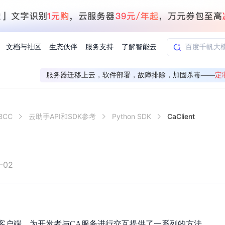
文档与社区
生态伙伴
服务支持
了解智能云
服务器迁移上云，软件部署，故障排除，加固杀毒——
定
AI应用方案
智慧工业
BCC
云助手API和SDK参考
Python SDK
CaClient
知一
合作伙伴赋能
学习认证
行业解读
千帆社区
AI赋能
企服推荐
千帆AI加速器
联系我们
新闻动态
元新购券
全栈AI能力赋能应用开发
百度搭子DuMate
择计费模式
署
百度千帆·大模型服务及Agent开发平台
能源行业企
中心
合作伙伴培训
实践案例
线上大模型案例课程
你的超级AI助手 真干活 用搭子
验
域名注册服务
行时
培训认证
行业白皮书
我要建议
最新资讯
端到端语音语言大模型
.9元
.COM域名注册29元起
道
学练考认一站式平台
权威、全面的行业报告解读
产品及服务官方反
百度智能云业内最
槛部署7x24小时个人超级助手
基于跨模态大模型，体验超拟人对话
快速搭建企业AI知识库问答平台
客悦智能客服
船舶与海洋
合作伙伴课程中心
千帆杯AI参赛作品
线上产品实操课程
-02
益
智能商标注册
课程学习
分析师报告
我要投诉
公告通知
大模型语音合成
law
百度百舸AI算力管理
合作伙伴人才认证
线下培育
减6000元
首购275元，多买多省
全场景课程体系
权威机构云市场趋势解读
产品及服务官方投
最新公告通知及时
云计算服务
大模型升级语音合成，音色更自然
PP-StructureV3
low 编排平台
飞桨企业赋能
人才认证
限时招募中
建站特惠
多模态基础大模型，去幻觉、逻辑推理和代码能力明显增强
高效文档解析模型，复杂结构和多栏布局文档处理优势显著
大模型文档解析
信息公告
助手
返利 最高8万元
企业首购SSL证书5折
A服务的客户端，为开发者与CA服务进行交互提供了一系列的方法。
学习中心