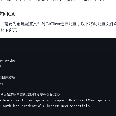
数亿用户验证的企业数字资产管理平台，集智能管理、多人协作、大文件极速传输于一体
18 种格式解析，结构化输出文档关键信息
生态伙伴方案
端到端语音语言大模型
公告通知
线索转化入口
课程
国内短信套餐包
更强的深度思考能力
考试中心
基于Cross-Attention跨模态语音大模型，体验超拟人对话
看图识万物
访问CA
船舶与海洋工程大模型解决方案
产品公告与服务动
大模型系列课程一站观看
企业首购限时0.99元起
，计算密集型应用专享
视觉+多模态大模型，万物精准识别
大模型语音合成
nt之前，需要先创建配置文件对CaClient进行配置，以下将此配置文
BaiduLinuxClou
政务智能体的百度搜索解决方案
在事实性、指令遵循、智能体等能力上均有显著提升
音色具备更高的自然度、丰富的情感表达等特点
息如下所示：
智能文档分析
能源行业企业管理系统智能化升级解决方案
生态适配指南
提供官网搭建、web应用搭建、云上学习和测试等场景的服务
文心大模型驱动，一站式文档处理
大模型声音复刻
先进、高效的文档解析模型，专为文档元素识别设计
录制5秒音频，即可极速复刻音色
智慧水务智能体解决方案
生态兼容性全景图
文字识别
拓展的云存储服务
覆盖多种场景、多种语言的高精度整图文字检测和
图像增强
地址和公网带宽，增加用户使用弹性
去雾增强放大，重建高清无损图像
Agent开发工具链
大模型声音复刻
体验AI方案
丰富的Agent开发工具、一站式创建
面向企业客户在游戏、营销、直播、办公等场景提供高效稳定的一站式解决方案
基于大模型zero-shot技术，随时随地录制数秒音频
自主规划Agent
内置多种AI助手常见能力，深入理解用户意图，智能调度多种MCP工具
自主思考并规划任务，适用于基础或日常的业务流程
工作流Agent