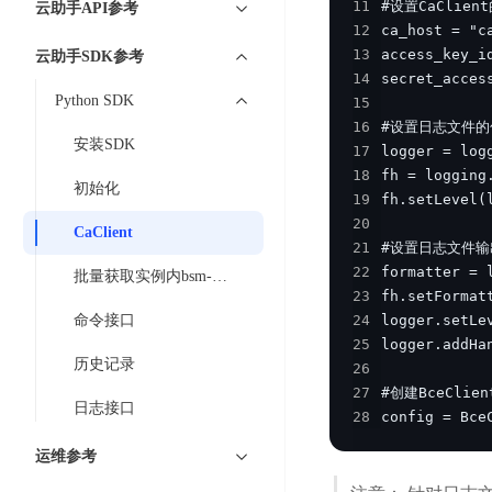
工
11
云助手API参考
网
超3000万全行业词条，800万用户共吸纳
度
BLS
智
12
关
伐
13
消
能
云助手SDK参考
智能生成PPT
百度AI搜索
BSG
谋
14
息
物
智能大纲汇总，文库资源沉淀
数
Python SDK
15
百
服
联
据
16
度
务
网
安装SDK
17
流
一
for
解
18
转
AI原生应用
见
Kafka
决
初始化
19
平
方
智
消
20
台
CaClient
伐谋
百度智能云客悦
案
21
能
息
CloudFlow
全球领先的可商用自我演化超级智能体
大模型驱动的服务营
22
代
服
度
批量获取实例内bsm-agent状态
极
23
码
务
家-
秒哒
九州·政务大模型
速
命令接口
24
助
for
AIOT
无代码应用搭建平台
构建“1+1+5+∞”
25
文
手
RocketMQ
语
历史记录
26
件
百度智能云数字员工
百度智能云灵医
音
文
千
27
缓
平
内容运营等8款数字员工焕新上线！免费体验！
医疗AI大模型，构建
日志接口
字
帆
28
config = Bce
存
台
识
数
RapidFS
百度一见
百战·数智营销
运维参考
别
据
云边协同、自主进化的视觉智能体平台
赋能合作伙伴打造客
云