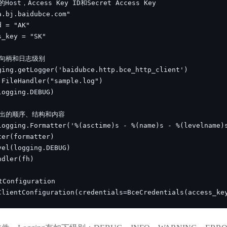
实时整合文本、图像、PDF等多模态数据，生成高质量结构化报告
严格按照人工编排工作流对话，适用于严谨的业务流程
多智能体协作
可结合全网实时信息进行智能问答，能力丰富强大
支持自定义导入并官方预置多个子Agent,协同完成复杂 场景任务
AI云原生与一体机
百度百舸·AI计算平台
销一体化AI应用
大模型训推一体化基础设施，十万卡大规模集群
原生产品
百度百舸一体机
政务大模型原生产品体系
搭载百舸异构计算平台，提供高效的异构资源管理
千帆一体机
覆盖全场景的医疗AI生态
搭载千帆大模型工具链平台，内置文心与精选开源大模型
ClientConfiguration(credentials=BceCredentials(access_ke
向量数据库
户全生命周期营销闭环
VectorDB 纯自研高性能、高性价比、生态丰富且即开即用