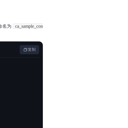
基于业务本体驱动的企业数据智能平台
百度智能云千帆AI原生应用商店
GLM-5.2
云服务器39元/年起，领万元券包
赋能企业AI原生应用创新
提供一站式、开箱即用的AI服务
近千款AI应用，解锁多元体验
文本生成模型，支持 1M 上下文，长程任务执行更稳定、工程规范遵循更可靠
百度伐谋
查看详情
查看详情
查看详情
态一站获取
全球领先的可商用自我演化超级智能体
kimi-k2.6
件命名为
ca_sample_con
dOS生态适配
文本生成模型，同时支持文本、图片与视频输入，思考与非思考模式，对话与 Agent 任务
Hogee
企业一站式AI营销应用
Qwen3.5-397B-A17B
原生视觉语言模型，具备强大的代码生成与智能体能力，对于各类智能体场景具有良好的泛化性
复制
百度一见视觉智能体平台
识别服务
云边协同、自主进化的视觉智能体平台
秒哒
模型开发
无代码应用搭建平台
百度千帆·大模型服务及Agent开发平台
RedClaw
以Agent为核心的一站式企业级大模型服务平台
万能AI助手，让想法直接发生
百度胜算·数据智能平台
基于业务本体驱动的企业数据智能平台
零门槛AI开发平台EasyDL