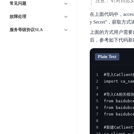
注意： 针对日志文件
智
语
区
常见问题
备
能
音
块
份
在上面代码中，access_k
平
超
故障处理
技
链
BCB
y Secret”，获取方
台
级
术
表
DataBuilder
服务等级协议SLA
链
上面的方式用户需要
人
格
BaaS
城
后，参考如下代码新建一
脸
存
平
市
识
储
台
时
别
Plain Text
TableStorage
空
超
人
大
级
体
1
数
链
CDN
分
2
据
数
与
析
3
分
内
字
边
4
语
析
容
商
缘
5
言
DMI
分
品
6
服
处
发
可
7
务
理
网
信
8
安
技
络
登
9
全
术
CDN
记
10
ca_client = 