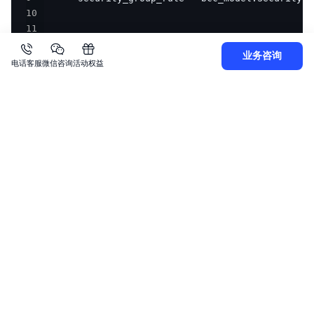
10
11
12
业务咨询
13
电话客服
微信咨询
活动权益
14
15
16
17
18
19
            baidubce.bce_response.BceResponse)
撤销安全组规则
使用如下代码撤销安全组中的规则：
Plain Text
复制