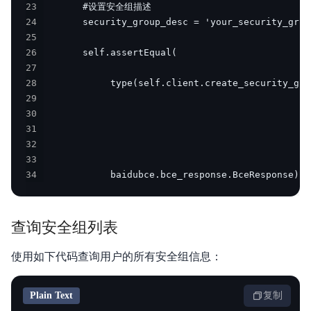
23
云助手API参考
24
25
云助手SDK参考
26
27
运维参考
28
29
常见问题
30
31
故障处理
32
33
服务等级协议SLA
34
            baidubce.bce_response.BceResponse)
查询安全组列表
使用如下代码查询用户的所有安全组信息：
Plain Text
复制