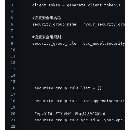
3
产品定价
4
5
快速入门
6
7
操作指南
8
9
视频专区
10
11
典型实践
12
13
API参考
14
15
Java-SDK
16
17
Python-SDK
18
19
Python3-SDK
20
21
Go-SDK
22