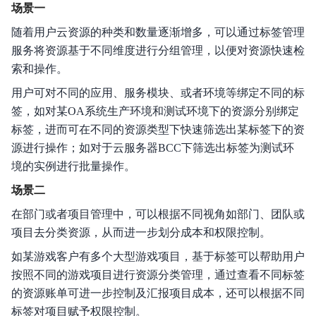
场景一
产品定价
随着用户云资源的种类和数量逐渐增多，可以通过标签管理
快速入门
服务将资源基于不同维度进行分组管理，以便对资源快速检
索和操作。
操作指南
用户可对不同的应用、服务模块、或者环境等绑定不同的标
视频专区
签，如对某OA系统生产环境和测试环境下的资源分别绑定
标签，进而可在不同的资源类型下快速筛选出某标签下的资
典型实践
源进行操作；如对于云服务器BCC下筛选出标签为测试环
境的实例进行批量操作。
API参考
场景二
Java-SDK
在部门或者项目管理中，可以根据不同视角如部门、团队或
项目去分类资源，从而进一步划分成本和权限控制。
Python-SDK
如某游戏客户有多个大型游戏项目，基于标签可以帮助用户
Python3-SDK
按照不同的游戏项目进行资源分类管理，通过查看不同标签
的资源账单可进一步控制及汇报项目成本，还可以根据不同
Go-SDK
标签对项目赋予权限控制。