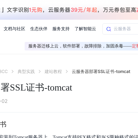
文档与社区
生态伙伴
服务支持
了解智能云
服务器迁移上云，软件部署，故障排除，加固杀毒——
定
AI应用方案
智慧工业
BCC
典型实践
建站教程
云服务器部署SSL证书-tomcat
知一
合作伙伴赋能
学习认证
行业解读
千帆社区
AI赋能
企服推荐
千帆AI加速器
联系我们
新闻动态
元新购券
全栈AI能力赋能应用开发
百度搭子DuMate
择计费模式
署
百度千帆·大模型服务及Agent开发平台
能源行业企
SSL证书-tomcat
中心
合作伙伴培训
实践案例
线上大模型案例课程
你的超级AI助手 真干活 用搭子
验
域名注册服务
行时
培训认证
行业白皮书
我要建议
最新资讯
端到端语音语言大模型
.9元
.COM域名注册29元起
道
学练考认一站式平台
权威、全面的行业报告解读
产品及服务官方反
百度智能云业内最
槛部署7x24小时个人超级助手
基于跨模态大模型，体验超拟人对话
快速搭建企业AI知识库问答平台
客悦智能客服
船舶与海洋
合作伙伴课程中心
千帆杯AI参赛作品
线上产品实操课程
-02
益
智能商标注册
课程学习
分析师报告
我要投诉
公告通知
大模型语音合成
law
百度百舸AI算力管理
合作伙伴人才认证
线下培育
减6000元
首购275元，多买多省
全场景课程体系
权威机构云市场趋势解读
产品及服务官方投
最新公告通知及时
云计算服务
大模型升级语音合成，音色更自然
PP-StructureV3
证书
low 编排平台
飞桨企业赋能
人才认证
限时招募中
建站特惠
多模态基础大模型，去幻觉、逻辑推理和代码能力明显增强
高效文档解析模型，复杂结构和多栏布局文档处理优势显著
大模型文档解析
信息公告
助手
返利 最高8万元
企业首购SSL证书5折
到Tomcat服务器上。Tomcat支持PFX格式和JKS两种格式的
学习中心