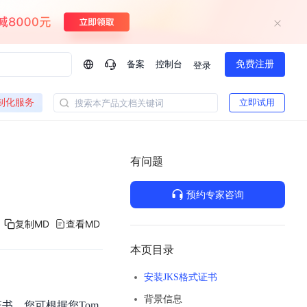
备案
控制台
免费注册
登录
问问AI助手
制化服务
立即试用
搜索本产品文档关键词
企业实名认证有什么福利？
如何免费试用百度智
方案
智慧政务
模型与应用
有问题
一站式企业级大模型服务
热门产品
AI体验中心
Dumate
业管理系统智能化升级
政务智能体的百度搜索解决方案
提供一站式、开箱即用的AI服务
预约专家咨询
百度搭子DuMate
百度智能云大模型系列课程
云服务器BCC
馈渠道
新动态
你的超级AI助手 真干活 用搭子
500+节免费观看 持续更新
工程大模型解决方案
智慧水务智能体解决方案
复制MD
查看MD
Duclaw
其他大模型
百度千帆·大模型服务及Agent开发平台
千帆大模型平台
本页目录
诉渠道
了解
以Agent为核心的一站式企业级大模型服务平台
Deepseek-V4-Flash
安装JKS格式证书
文本生成模型，通过更小的模型参数与激活规模，提供更为快捷、经济的 API 服务
百度胜算·数据智能平台
背景信息
企业实名认证专属权益
大模型专家服务
热门AI能力
证书，您可根据您Tom