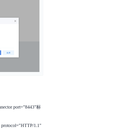
零算法基础定制高精度AI模型
全功能AI开发平台BML
提供一站式AI开发、训练及推理环境，
AI安全护栏
多模态大模型的安全围栏，助力企业内容合规
MapReduce计算集群服务
供全托管的Hadoop/Spark计算集群服务，安全可靠
tor port=”8443”标
ocol="HTTP/1.1"