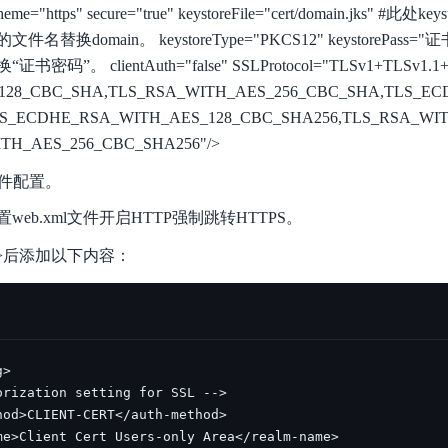
cheme="https" secure="true" keystoreFile="cert/domain.jks" #
换domain。 keystoreType="PKCS12" keystorePass
。 clientAuth="false" SSLProtocol="TLSv1+TLSv1.1+TLS
128_CBC_SHA,TLS_RSA_WITH_AES_256_CBC_SHA,TLS_E
LS_ECDHE_RSA_WITH_AES_128_CBC_SHA256,TLS_RSA_WI
TH_AES_256_CBC_SHA256"/>
l文件配置。
eb.xml文件开启HTTP强制跳转HTTPS。
-list >后添加以下内容：