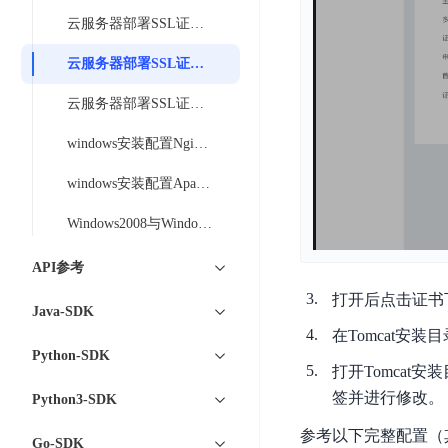
工
网
超3000万全行业词条，800万用户共吸纳
度
BLS
云服务器部署SSL证书-Apache
智
关
伐
消
能
智能生成PPT
百度AI搜索
BSG
云服务器部署SSL证书-tomcat
谋
息
物
智能大纲汇总，文库资源沉淀
数
百
服
联
云服务器部署SSL证书-IIS
据
度
务
网
流
windows安装配置Nginx环境
一
for
解
转
AI原生应用
见
Kafka
决
windows安装配置Apache环境
平
方
智
消
台
伐谋
百度智能云客悦
案
Windows2008与Windows2012下使用IIS服务搭建网站
能
息
CloudFlow
全球领先的可商用自我演化超级智能体
大模型驱动的服务营
代
服
度
极
API参考
码
务
家-
秒哒
九州·政务大模型
速
助
for
AIOT
打开后点击证书
无代码应用搭建平台
构建“1+1+5+∞”
Java-SDK
文
手
RocketMQ
语
在Tomcat安装
件
百度智能云数字员工
百度智能云灵医
音
文
千
Python-SDK
缓
平
打开Tomcat安装目录
内容运营等8款数字员工焕新上线！免费体验！
医疗AI大模型，构建
字
帆
存
台
签并进行修改。
Python3-SDK
识
数
RapidFS
百度一见
百战·数智营销
别
据
参考以下完整配置（其中por
云边协同、自主进化的视觉智能体平台
赋能合作伙伴打造客
云
Go-SDK