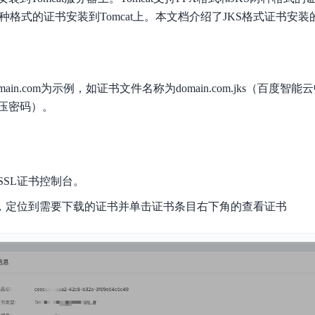
数亿用户验证的企业数字资产管理平台，集智能管理、多人协作、大文件极速传输于一体
18 种格式解析，结构化输出文档关键信息
生态伙伴方案
端到端语音语言大模型
一种格式的证书安装到Tomcat上。本文档介绍了JKS格式证书安
公告通知
线索转化入口
课程
国内短信套餐包
更强的深度思考能力
考试中心
基于Cross-Attention跨模态语音大模型，体验超拟人对话
看图识万物
船舶与海洋工程大模型解决方案
产品公告与服务动
大模型系列课程一站观看
企业首购限时0.99元起
，计算密集型应用专享
视觉+多模态大模型，万物精准识别
大模型语音合成
BaiduLinuxClou
政务智能体的百度搜索解决方案
在事实性、指令遵循、智能体等能力上均有显著提升
音色具备更高的自然度、丰富的情感表达等特点
智能文档分析
in.com为示例，如证书文件名称为domain.com.jks（百度智能云
能源行业企业管理系统智能化升级解决方案
生态适配指南
提供官网搭建、web应用搭建、云上学习和测试等场景的服务
文心大模型驱动，一站式文档处理
大模型声音复刻
压密码）。
先进、高效的文档解析模型，专为文档元素识别设计
录制5秒音频，即可极速复刻音色
智慧水务智能体解决方案
生态兼容性全景图
文字识别
拓展的云存储服务
覆盖多种场景、多种语言的高精度整图文字检测和
SSL证书控制台。
图像增强
地址和公网带宽，增加用户使用弹性
去雾增强放大，重建高清无损图像
面，定位到需要下载的证书并单击证书条目右下角的查看证书
Agent开发工具链
大模型声音复刻
体验AI方案
丰富的Agent开发工具、一站式创建
面向企业客户在游戏、营销、直播、办公等场景提供高效稳定的一站式解决方案
基于大模型zero-shot技术，随时随地录制数秒音频
自主规划Agent
内置多种AI助手常见能力，深入理解用户意图，智能调度多种MCP工具
自主思考并规划任务，适用于基础或日常的业务流程
工作流Agent