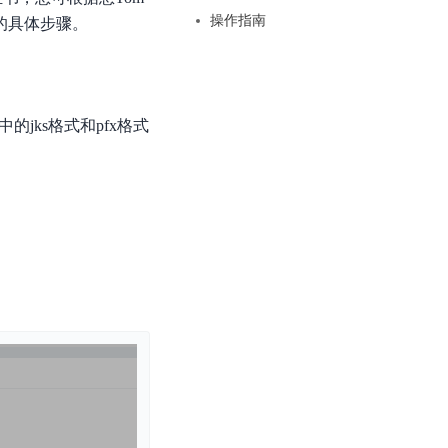
基于业务本体驱动的企业数据智能平台
百度智能云千帆AI原生应用商店
GLM-5.2
云服务器39元/年起，领万元券包
操作指南
装的具体步骤。
赋能企业AI原生应用创新
提供一站式、开箱即用的AI服务
近千款AI应用，解锁多元体验
文本生成模型，支持 1M 上下文，长程任务执行更稳定、工程规范遵循更可靠
百度伐谋
查看详情
查看详情
查看详情
态一站获取
全球领先的可商用自我演化超级智能体
kimi-k2.6
dOS生态适配
文本生成模型，同时支持文本、图片与视频输入，思考与非思考模式，对话与 Agent 任务
Hogee
中的jks格式和pfx格式
企业一站式AI营销应用
Qwen3.5-397B-A17B
原生视觉语言模型，具备强大的代码生成与智能体能力，对于各类智能体场景具有良好的泛化性
百度一见视觉智能体平台
识别服务
云边协同、自主进化的视觉智能体平台
秒哒
模型开发
无代码应用搭建平台
百度千帆·大模型服务及Agent开发平台
RedClaw
以Agent为核心的一站式企业级大模型服务平台
万能AI助手，让想法直接发生
百度胜算·数据智能平台
基于业务本体驱动的企业数据智能平台
零门槛AI开发平台EasyDL