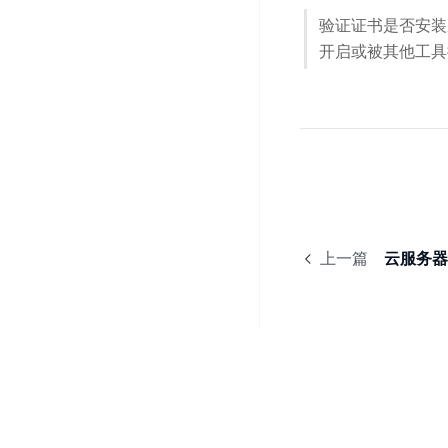
开
服
检
理
验证证书是否安装
发
务
测
平
开启或被其他工具
平
器
服
台
台
ECS
务
BaiduLinuxOS
零
流
门
量
数
槛
审
云
据
AI
计
云
市
库
云
开
分
数
场
市
发
析
据
场
上一篇
云服务器部
平
库
云
台
RDS
审
EasyDL
计
云
解
知
数
决
业
识
金
据
务
方
理
融
库
安
案
解
云
Redis
全
机
工
风
云