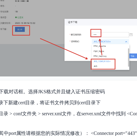
实时整合文本、图像、PDF等多模态数据，生成高质量结构化报告
严格按照人工编排工作流对话，适用于严谨的业务流程
多智能体协作
可结合全网实时信息进行智能问答，能力丰富强大
支持自定义导入并官方预置多个子Agent,协同完成复杂 场景任务
AI云原生与一体机
百度百舸·AI计算平台
销一体化AI应用
大模型训推一体化基础设施，十万卡大规模集群
原生产品
百度百舸一体机
下载对话框。选择JKS格式并且键入证书压缩密码
政务大模型原生产品体系
搭载百舸异构计算平台，提供高效的异构资源管理
目录下新建cert目录，将证书文件拷贝到cert目录下
千帆一体机
 > conf文件夹 > server.xml文件，在server.xml文件中找到 <Connec
覆盖全场景的医疗AI生态
搭载千帆大模型工具链平台，内置文心与精选开源大模型
向量数据库
t属性请根据您的实际情况修改）： <Connector port="443" prot
户全生命周期营销闭环
VectorDB 纯自研高性能、高性价比、生态丰富且即开即用