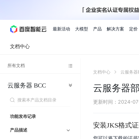
最新活动
大模型
产品
解决方案
定价
文档中心
查看全部活动
进入千帆大模型平台
百度智能云全部产品
全部解决方案
了解定价
文档与社区
了解合作伙伴体系
进入服务与支持
云智一体3.0
所有文档
AI应用与智能体
文档中心
云服务器
精选活动
价格计算器
文档
关于合作伙伴
基础服务
市场活动
成为合作伙伴
增值服务-百度智能云
最佳实践
优惠上云
价格详情
开发者资源
新手专享
上云领万
百度千帆
精选推荐
精选推荐
自由搭配产品组合，轻松预估成本
了解定价模式，合理选
云服务器
BCC
Hermes Agent应用部
云服务器部署
百度千帆·大模型服务及Agent开发平台
我们的伙伴体系
代理销售伙伴
千帆AI应用开发者
人
存
智
物
以Agent为核心的一站式企业级大模型服务平台
云服务器品类特惠
新客限时体
自助工具
2026 百度AI开发者大会
大模型专家服务
智能中国 | 数字化转型进
DuClaw
行业解决方案
人工智能
工
储
能
联
云服务器2核4G低至39元/年
企业数字员工9
提供常见使用问题快速解决通道
开启「万物一体」新纪元
提供常见使用问题快速解决通
联合央视聚焦企业数字化转型
一键部署DuClaw，零门
通用解决方案
百度伐谋
查询合作伙伴
解决方案销售伙伴
SDK中心
百
对
MapReduce
物
更新时间
：
2024-07
智
大
网
百度千帆
智能应用
度
象
联
免费试用体验馆
文心大模型
企业专享权
解决方案实践
智能助手
文心 Moment 大会
云专家服务
智能中国 | 标杆案例
流
云服务器 BCC
10分钟快速部署OpenC
能
数
服
客悦
优秀伙伴展示
技术合作伙伴
API平台
智能体
语音技术
千
存
网
注册并完成实名认证，立即体验热门产品
权益礼包至高可
功能发布记录
式
提供常见使用问题快速解决通道
文心大模型 5.0 正式版上线
一对一定制化支持服务
云智一体赋能千行百业
安全稳定，提供高弹性的
据
务
帆
储
核
ERNIE 4.5 Turbo
ERNIE 5.1
安装JKS格式
快速搭建与AI Workf
计
图像技术
文字识别
数字员工-营销内容创作
精品案例展示
服务伙伴
示例代码中心
人工智能热销榜
模
BOS
心
云推广大使
产品描述
工单服务
企业支持计划
搜索能力登顶国内，预训练成本仅为业界6%
百度网盘企业版
算
人脸与人体
语言与知识
搭建私有知识库与AI
型
套
新购1元，AI能力引擎量包低至75折
推荐新客下单
您可以将下载的证书安装
数字员工-组件开放平台