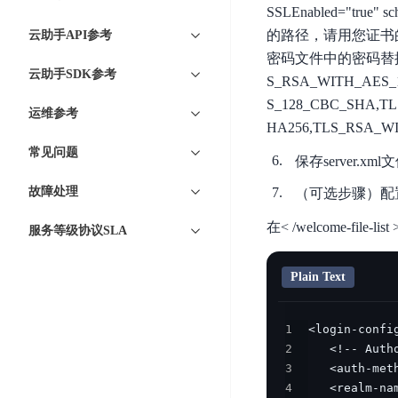
智
语
区
SSLEnabled="true" s
备
能
音
块
的路径，请用您证书的文件名替
云助手API参考
份
平
超
技
链
密码文件中的密码替换“证书密码”
BCB
台
级
术
云助手SDK参考
S_RSA_WITH_AES_
表
DataBuilder
链
人
S_128_CBC_SHA,T
格
BaaS
运维参考
城
脸
HA256,TLS_RSA_WI
存
平
市
识
储
常见问题
台
时
保存server.xm
别
TableStorage
空
超
故障处理
（可选步骤）配置w
人
大
级
体
数
链
在< /welcome-file
CDN
服务等级协议SLA
分
据
数
与
析
分
内
字
边
Plain Text
语
析
容
商
缘
言
DMI
分
品
服
处
1
发
可
务
2
理
网
信
安
3
技
络
登
全
4
术
CDN
记