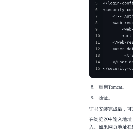
DDoS
5
平
图
海
防
6
台
像
外
护
7
识
CDN
服
超
8
别
9
务
级
动
10
链
图
态
应
11
可
像
加
用
12
信
搜
速
防
13
存
索
DRCDN
火
14
证
墙
15
</security-c
图
边
WAF
像
缘
增
计
云
混
重启Tomcat。
强
算
安
合
广
验证。
节
全
云
BML
目
点
中
全
证书安装完成后，可
混
BEC
心
功
合
在浏览器中输入地址
能
边
安
云
入。如果网页地址栏
AI
缘
全
管