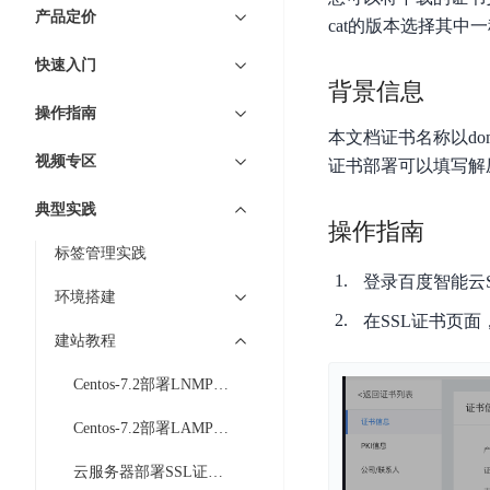
7 × 24 小时在线提供服务
复杂业务专属支持
云
BSC
AI原生应用商店
云市场
新手入门
ERNIE X1 Turbo
产品定价
DeepSeek-V4
服
件
cat的版本选择其中
磁
云计算
数
搭建官网在线客服与
大模型增值服务上新
免费大模型
云服务器BCC
具备更长的思维链，
务
结构创新和超高上下文效率、Agent 能力得到专项优化
GPU云服务器
盘
时
特惠榜单
网站建设
入门指南
据
快速入门
工信部教考中心大模型证书6折
入门到进阶，
及
计算
存储
配备GPU的云端服务器
CDS
序
背景信息
ERNIE X1.1
可
语音识别
ERNIE 5.0-正式版
Agent
营销服务
安全服务
最佳实践
时
网络
数据库
操作指南
文
视
原生全模态大模型，基础能力全面升级
开
轻量应用服务器
空
人脸识别
本文档证书名称以doma
件
化
大数据
容器
发
行业智能
企业应用
数
PaddleOCR-VL
视频专区
ERNIE 4.5 Turbo VL
证书部署可以填写解
存
Sugar
平
文字识别
安全
CDN与边缘
据
全新多模理解模型，图片理解、创作、翻译、代码等能力显著
储
BI
分析决策
公司服务
台
对象存储BOS
典型实践
库
CFS
管理运维
混合云
操作指南
图像识别
Elasticsearch
稳定、安全、高效、高可
百
TSDB
智能办公
人工智能
标签管理实践
并
操作系统
度
数
物
ARM云
弹性公网IP
登录百度智能云
MCP及Agent开发
行
生活休闲
API商城
胜
据
环境搭建
联
应用产品
文
为用户访问公网提供IP
算
仓
在SSL证书页
网
MCP组件
件
精选Agent
建站教程
库
智能应用
行业应用
DuClaw
安
百度云手机
存
聚合优质工具与MCP服务
官方能力直达，快速
PALO
全
视频云平台
企业服务
Centos-7.2部署LNMP环境
DuMate
储
日
套
百度搜索
全能AI助手
PFS
地图服务
秒
Centos-7.2部署LAMP环境
志
件
25年搜索沉淀，权威高质多模态信源
哒
存
服
天
云服务器部署SSL证书-Nginx
储
百度百科
深度研究Agent
百
务