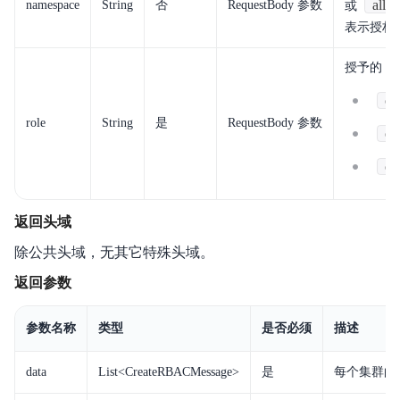
all
namespace
String
否
RequestBody 参数
或
常用工具
表示授权
授予的 R
cc
role
String
是
RequestBody 参数
cc
cc
返回头域
除公共头域，无其它特殊头域。
返回参数
参数名称
类型
是否必须
描述
data
List<CreateRBACMessage>
是
每个集群的