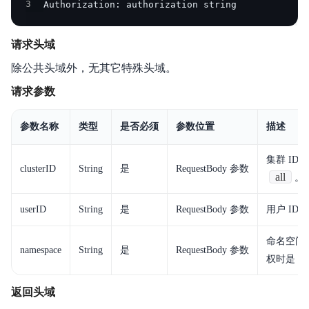
3
Authorization: authorization string
请求头域
除公共头域外，无其它特殊头域。
请求参数
参数名称
类型
是否必须
参数位置
描述
集群 ID
clusterID
String
是
RequestBody 参数
all
。
userID
String
是
RequestBody 参数
用户 ID
命名空间
namespace
String
是
RequestBody 参数
权时是
返回头域