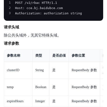
1
2
3
Authorization: authorization string
请求头域
除公共头域外，无其它特殊头域。
请求参数
参数名称
类型
是否必须
参数位置
描
待
clusterID
String
是
RequestBody 参数
授
必
temp
Boolean
是
RequestBody 参数
凭
expireHours
Integer
是
RequestBody 参数
临