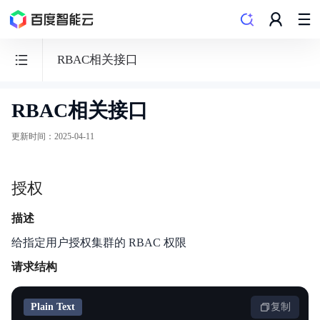
RBAC相关接口
RBAC相关接口
容
器
更新时间
：
2025-04-11
引
擎
授权
CCE
描述
给指定用户授权集群的 RBAC 权限
请求结构
功能发布记录
产品公告
Plain Text
复制