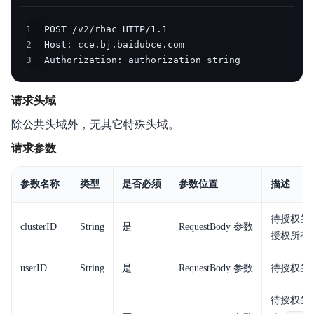
产品描述
1
2
产品定价
3
Authorization: authorization string
快速入门
请求头域
操作指南
除公共头域外，无其它特殊头域。
典型实践
请求参数
API参考（即将废弃）
参数名称
类型
是否必须
参数位置
描述
API_V2参考
待授权的
clusterID
String
是
RequestBody 参数
SDK
授权所有
常见问题
userID
String
是
RequestBody 参数
待授权的用
服务等级协议SLA
待授权的命名