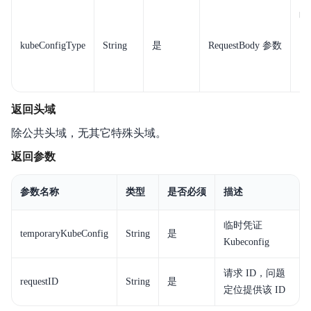
临
kubeConfigType
String
是
RequestBody 参数
返回头域
除公共头域，无其它特殊头域。
返回参数
参数名称
类型
是否必须
描述
临时凭证
temporaryKubeConfig
String
是
Kubeconfig
请求 ID，问题
requestID
String
是
定位提供该 ID