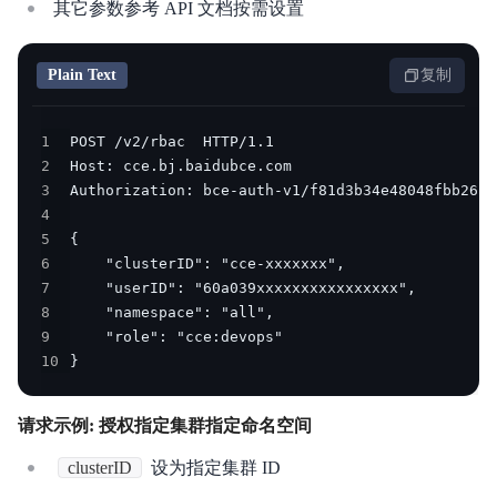
其它参数参考 API 文档按需设置
Plain Text
复制
1
2
3
4
5
6
7
8
9
10
}
请求示例: 授权指定集群指定命名空间
clusterID
设为指定集群 ID