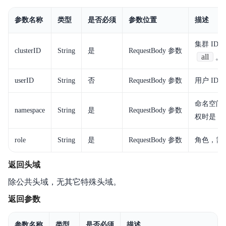
参数名称
类型
是否必须
参数位置
描述
集群 ID
clusterID
String
是
RequestBody 参数
all
。
userID
String
否
RequestBody 参数
用户 I
命名空间
namespace
String
是
RequestBody 参数
权时是
role
String
是
RequestBody 参数
角色，需
返回头域
除公共头域，无其它特殊头域。
返回参数
参数名称
类型
是否必须
描述