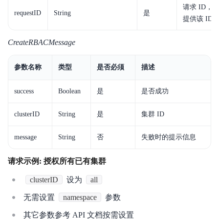
请求 ID，
requestID
String
是
提供该 ID
CreateRBACMessage
参数名称
类型
是否必须
描述
success
Boolean
是
是否成功
clusterID
String
是
集群 ID
message
String
否
失败时的提示信息
请求示例: 授权所有已有集群
clusterID
设为
all
无需设置
namespace
参数
其它参数参考 API 文档按需设置