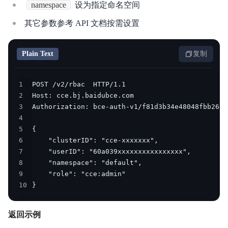
namespace
设为指定命名空间
其它参数参考 API 文档按需设置
Plain Text
复制
1
2
3
4
5
6
7
8
9
10
}
返回示例