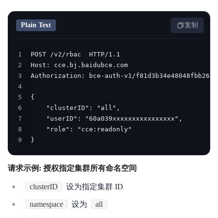
Plain Text
复制
1
2
3
4
5
6
7
8
9
}
请求示例: 授权指定集群所有命名空间
clusterID
设为指定集群 ID
namespace
设为
all