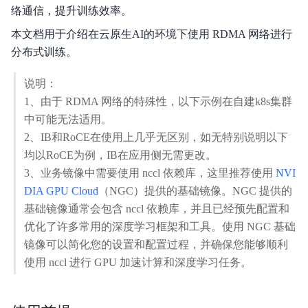
络通信，提升训练效率。
产品描述
本文档用于介绍在云原生AI的环境下使用 RDMA 网络进行
产品定价
分布式训练。
快速入门
说明：
1、由于 RDMA 网络的特殊性，以下示例在自建k8s集群
操作指南
中可能无法适用。
典型实践
2、IB和RoCE在使用上几乎无区别，如无特别说明以下
均以RoCE为例，IB在应用侧无需更改。
API参考（即将废弃）
3、业务镜像中需要使用 nccl 依赖库，这里推荐使用
NVI
DIA GPU Cloud
（NGC）提供的基础镜像。NGC 提供的
API_V2参考
基础镜像通常会包含 nccl 依赖库，并且已经预先配置和
优化了许多常用的深度学习框架和工具。使用 NGC 基础
SDK
镜像可以简化您的设置和配置过程，并确保您能够顺利
常见问题
使用 nccl 进行 GPU 加速计算和深度学习任务。
服务等级协议SLA