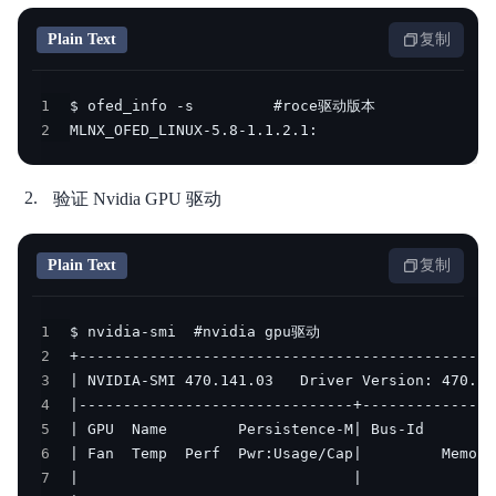
Plain Text
复制
1
2
MLNX_OFED_LINUX-5.8-1.1.2.1:
验证 Nvidia GPU 驱动
Plain Text
复制
1
2
3
4
5
6
7