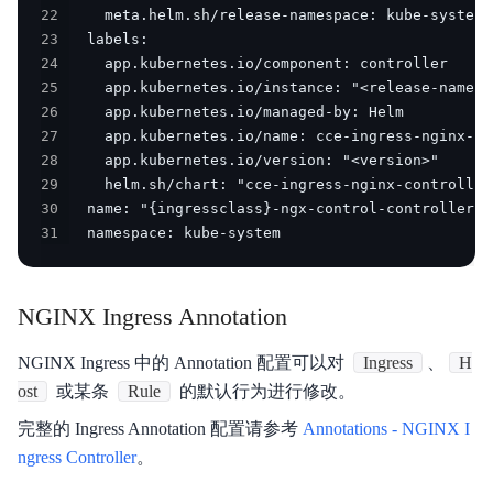
22
23
24
25
26
27
28
29
30
31
  namespace: kube-system
NGINX Ingress Annotation
NGINX Ingress 中的 Annotation 配置可以对
Ingress
、
H
ost
或某条
Rule
的默认行为进行修改。
完整的 Ingress Annotation 配置请参考
Annotations - NGINX I
ngress Controller
。