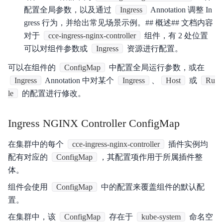
配置全局参数，以及通过
Ingress
Annotation 调整 In
产品描述
gress 行为，并给出常见场景示例。## 概述## 文档内容
产品定价
对于
cce-ingress-nginx-controller
组件，有 2 处位置
可以对组件参数或
Ingress
资源进行配置。
快速入门
可以在组件的
ConfigMap
中配置全局运行参数，或在
操作指南
Ingress
Annotation 中对某个
Ingress
、
Host
或
Ru
le
的配置进行修改。
典型实践
API参考（即将废弃）
Ingress NGINX Controller ConfigMap
API_V2参考
在集群中的每个
cce-ingress-nginx-controller
插件实例均
配有对应的
ConfigMap
，其配置项作用于所属插件整
SDK
体。
常见问题
组件会使用
ConfigMap
中的配置来覆盖组件的默认配
置。
服务等级协议SLA
在集群中，该
ConfigMap
存在于
kube-system
命名空