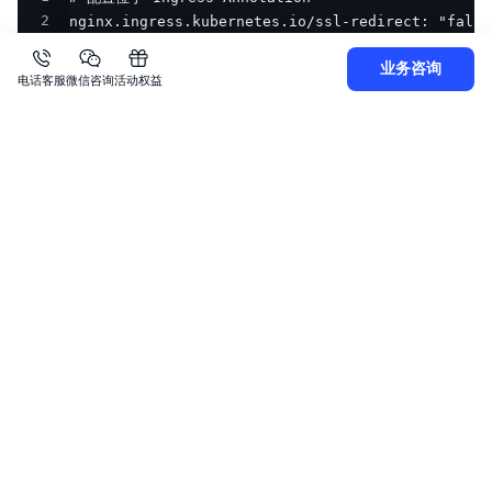
2
nginx.ingress.kubernetes.io/ssl-redirect: "fa
业务咨询
电话客服
微信咨询
活动权益
URL 重写
Ingress 结合 Annotation 可以实现 URL 重写。
在正则匹配提取时，
$N
代表匹配 URL 正则表达式模板中的
第 N 个括号中匹配到的内容。
当需要对多个前缀进行重写时，可在 Ingress 中添加如下 An
notation：
YAML
复制
1
2
3
4
  rewrite ^/path-b/(.*) /$1 break;