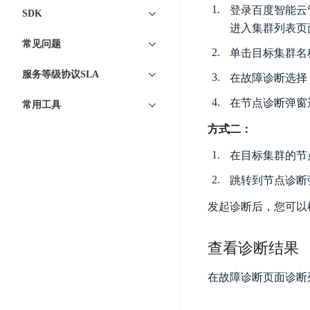
DDoS
登录百度智能云管
SDK
平
图
海
防
进入集群列表页
台
像
外
护
常见问题
识
单击目标集群名
CDN
服
超
别
务
级
服务等级协议SLA
动
在故障诊断选择
链
图
态
应
在节点诊断弹窗
可
常用工具
像
加
用
信
搜
速
防
方式二：
存
索
DRCDN
火
证
在目标集群的节
墙
图
边
WAF
像
跳转到节点诊断
缘
增
计
云
混
发起诊断后，您可以
强
算
安
合
广
节
全
云
BML
目
查看诊断结果
点
中
全
混
BEC
心
功
合
在故障诊断页面诊断
能
边
安
云
AI
缘
全
管