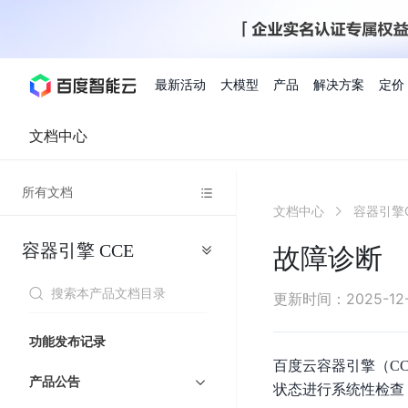
最新活动
大模型
产品
解决方案
定价
文档中心
查看全部活动
进入千帆大模型平台
百度智能云全部产品
全部解决方案
了解定价
文档与社区
了解合作伙伴体系
进入服务与支持
云智一体3.0
所有文档
AI应用与智能体
文档中心
容器引擎C
精选活动
价格计算器
文档
关于合作伙伴
基础服务
市场活动
成为合作伙伴
增值服务-百度智能云
最佳实践
优惠上云
价格详情
开发者资源
新手专享
上云领万
百度千帆
精选推荐
精选推荐
自由搭配产品组合，轻松预估成本
了解定价模式，合理选
容器引擎
CCE
Hermes Agent应用部
故障诊断
百度千帆·大模型服务及Agent开发平台
我们的伙伴体系
代理销售伙伴
千帆AI应用开发者
人
存
智
物
以Agent为核心的一站式企业级大模型服务平台
云服务器品类特惠
新客限时体
自助工具
2026 百度AI开发者大会
大模型专家服务
智能中国 | 数字化转型进
DuClaw
行业解决方案
人工智能
工
储
能
联
云服务器2核4G低至39元/年
企业数字员工9
提供常见使用问题快速解决通道
开启「万物一体」新纪元
提供常见使用问题快速解决通
联合央视聚焦企业数字化转型
一键部署DuClaw，零门
通用解决方案
百度伐谋
查询合作伙伴
解决方案销售伙伴
SDK中心
百
对
MapReduce
物
更新时间
：
2025-12
智
大
网
百度千帆
智能应用
度
象
联
免费试用体验馆
文心大模型
企业专享权
解决方案实践
智能助手
文心 Moment 大会
云专家服务
智能中国 | 标杆案例
流
云服务器 BCC
10分钟快速部署OpenC
能
数
服
客悦
优秀伙伴展示
技术合作伙伴
API平台
智能体
语音技术
千
存
网
注册并完成实名认证，立即体验热门产品
权益礼包至高可
功能发布记录
式
提供常见使用问题快速解决通道
文心大模型 5.0 正式版上线
一对一定制化支持服务
云智一体赋能千行百业
安全稳定，提供高弹性的
据
务
帆
储
核
ERNIE 4.5 Turbo
ERNIE 5.1
快速搭建与AI Workf
百度云容器引擎（C
计
图像技术
文字识别
数字员工-营销内容创作
精品案例展示
服务伙伴
示例代码中心
人工智能热销榜
模
BOS
心
云推广大使
产品公告
工单服务
企业支持计划
搜索能力登顶国内，预训练成本仅为业界6%
百度网盘企业版
算
状态进行系统性检查
人脸与人体
语言与知识
搭建私有知识库与AI
型
套
新购1元，AI能力引擎量包低至75折
推荐新客下单
数字员工-组件开放平台