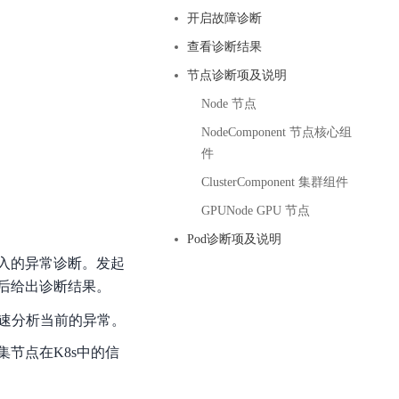
基于业务本体驱动的企业数据智能平台
百度智能云千帆AI原生应用商店
GLM-5.2
云服务器39元/年起，领万元券包
开启故障诊断
赋能企业AI原生应用创新
提供一站式、开箱即用的AI服务
近千款AI应用，解锁多元体验
文本生成模型，支持 1M 上下文，长程任务执行更稳定、工程规范遵循更可靠
百度伐谋
查看详情
查看诊断结果
查看详情
查看详情
态一站获取
全球领先的可商用自我演化超级智能体
kimi-k2.6
节点诊断项及说明
dOS生态适配
文本生成模型，同时支持文本、图片与视频输入，思考与非思考模式，对话与 Agent 任务
Hogee
Node 节点
企业一站式AI营销应用
Qwen3.5-397B-A17B
NodeComponent 节点核心组
件
原生视觉语言模型，具备强大的代码生成与智能体能力，对于各类智能体场景具有良好的泛化性
百度一见视觉智能体平台
ClusterComponent 集群组件
识别服务
云边协同、自主进化的视觉智能体平台
GPUNode GPU 节点
秒哒
模型开发
Pod诊断项及说明
无代码应用搭建平台
入的异常诊断。发起
百度千帆·大模型服务及Agent开发平台
后给出诊断结果。
RedClaw
以Agent为核心的一站式企业级大模型服务平台
万能AI助手，让想法直接发生
快速分析当前的异常。
百度胜算·数据智能平台
节点在K8s中的信
基于业务本体驱动的企业数据智能平台
零门槛AI开发平台EasyDL