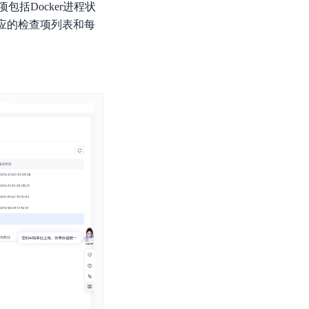
括Docker进程状
零算法基础定制高精度AI模型
应的检查项列表和每
全功能AI开发平台BML
提供一站式AI开发、训练及推理环境，
AI安全护栏
多模态大模型的安全围栏，助力企业内容合规
MapReduce计算集群服务
供全托管的Hadoop/Spark计算集群服务，安全可靠