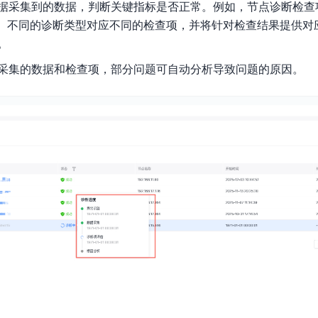
据采集到的数据，判断关键指标是否正常。例如，节点诊断检查项包
实时整合文本、图像、PDF等多模态数据，生成高质量结构化报告
严格按照人工编排工作流对话，适用于严谨的业务流程
等。不同的诊断类型对应不同的检查项，并将针对检查结果提供对
多智能体协作
。
可结合全网实时信息进行智能问答，能力丰富强大
支持自定义导入并官方预置多个子Agent,协同完成复杂 场景任务
采集的数据和检查项，部分问题可自动分析导致问题的原因。
AI云原生与一体机
百度百舸·AI计算平台
销一体化AI应用
大模型训推一体化基础设施，十万卡大规模集群
原生产品
百度百舸一体机
政务大模型原生产品体系
搭载百舸异构计算平台，提供高效的异构资源管理
千帆一体机
覆盖全场景的医疗AI生态
搭载千帆大模型工具链平台，内置文心与精选开源大模型
向量数据库
户全生命周期营销闭环
VectorDB 纯自研高性能、高性价比、生态丰富且即开即用