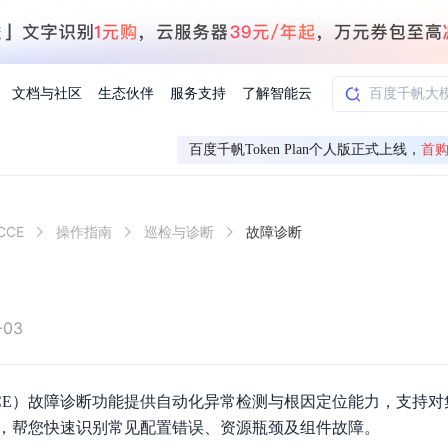
文档与社区
生态伙伴
服务支持
了解智能云
百度千帆Token Plan个人版正式上线，
首购
AI应用方案
智慧工业
CE
操作指南
巡检与诊断
故障诊断
知一
合作伙伴赋能
学习认证
行业解读
千帆社区
AI赋能
企服推荐
千帆AI加速器
联系我们
新闻动态
元新购券
全栈AI能力赋能应用开发
百度搭子DuMate
择计费模式
署
百度千帆·大模型服务及Agent开发平台
能源行业企
中心
合作伙伴培训
实践案例
线上大模型案例课程
你的超级AI助手 真干活 用搭子
验
域名注册服务
行时
培训认证
行业白皮书
我要建议
最新资讯
端到端语音语言大模型
.9元
.COM域名注册29元起
道
学练考认一站式平台
权威、全面的行业报告解读
产品及服务官方反
百度智能云业内最
槛部署7x24小时个人超级助手
基于跨模态大模型，体验超拟人对话
快速搭建企业AI知识库问答平台
客悦智能客服
船舶与海洋
合作伙伴课程中心
千帆杯AI参赛作品
线上产品实操课程
-03
益
智能商标注册
课程学习
分析师报告
我要投诉
公告通知
大模型语音合成
law
百度百舸AI算力管理
合作伙伴人才认证
线下培育
减6000元
首购275元，多买多省
全场景课程体系
权威机构云市场趋势解读
产品及服务官方投
最新公告通知及时
云计算服务
大模型升级语音合成，音色更自然
PP-StructureV3
low 编排平台
CE）故障诊断功能提供自动化异常检测与根因定位能力，支持对
飞桨企业赋能
人才认证
限时招募中
建站特惠
多模态基础大模型，去幻觉、逻辑推理和代码能力明显增强
高效文档解析模型，复杂结构和多栏布局文档处理优势显著
大模型文档解析
，帮您快速识别常见配置错误、资源瓶颈及组件故障‌。
信息公告
助手
返利 最高8万元
企业首购SSL证书5折
学习中心