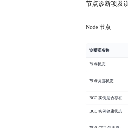
节点诊断项及
开
服
检
理
发
务
测
平
平
器
服
台
台
ECS
务
Node 节点
BaiduLinuxOS
零
流
门
量
数
槛
审
云
据
诊断项名称
AI
计
云
市
库
云
开
分
数
场
节点状态
市
发
析
据
场
平
库
云
台
节点调度状态
RDS
审
EasyDL
计
云
解
知
数
BCC 实例是否存在
决
业
识
金
据
务
方
理
融
BCC 实例健康状态
库
安
案
解
云
Redis
全
机
工
风
云
节点 CPU 使用率