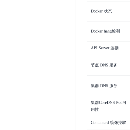
务
云
户
务
Agent
账
堡
管
Docker 状态
DTS
号
曦
垒
理
管
数
灵
机
理
据
数
Docker hang检测
安
库
字
多
全
智
人
用
漏
API Server 连接
能
户
洞
驾
访
预
计
驶
节点 DNS 服务
问
警
算
舱
控
云
操
DBSC
制
服
作
集群 DNS 服务
消
务
企
系
息
器
业
统
服
集群CoreDNS Pod可
BCC
组
安
务
用性
织
专
全
for
属
加
证
RabbitMQ
Containerd 镜像拉取
服
固
书