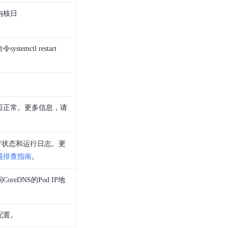
内核日
emctl restart
否正常。更多信息，请
。
d运行状态和运行日志。更
题排查指南
。
reDNS的Pod IP地
配置。