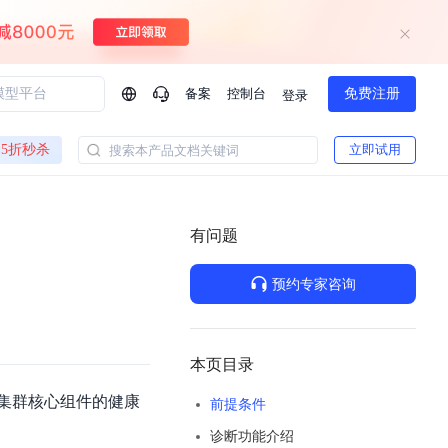
备案
控制台
免费注册
登录
问问AI助手
5折秒杀
立即试用
搜索本产品文档关键词
企业实名认证有什么福利？
如何免费试用百度智
方案
智慧政务
模型与应用
有问题
一站式企业级大模型服务
热门产品
AI体验中心
Dumate
业管理系统智能化升级
政务智能体的百度搜索解决方案
提供一站式、开箱即用的AI服务
预约专家咨询
百度搭子DuMate
百度智能云大模型系列课程
云服务器BCC
馈渠道
新动态
你的超级AI助手 真干活 用搭子
500+节免费观看 持续更新
工程大模型解决方案
智慧水务智能体解决方案
Duclaw
其他大模型
百度千帆·大模型服务及Agent开发平台
千帆大模型平台
本页目录
诉渠道
了解
以Agent为核心的一站式企业级大模型服务平台
DeepSeek V3.2 Think
集群核心组件的健康
前提条件
文本生成模型，长文本训练和推理效率的大幅提升
百度胜算·数据智能平台
诊断功能介绍
企业实名认证专属权益
大模型专家服务
热门AI能力