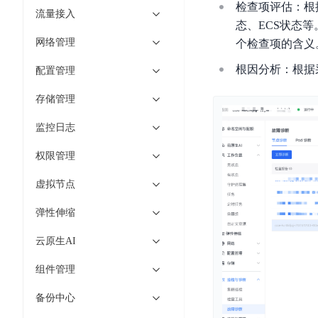
工
检查项评估：根
网
超3000万全行业词条，800万用户共吸纳
度
BLS
流量接入
智
关
态、ECS状态
伐
消
能
智能生成PPT
百度AI搜索
BSG
网络管理
个检查项的含义
谋
息
物
智能大纲汇总，文库资源沉淀
数
根因分析：根据
百
服
联
配置管理
据
度
务
网
流
存储管理
一
for
解
转
AI原生应用
见
Kafka
决
监控日志
平
方
智
消
台
伐谋
百度智能云客悦
案
权限管理
能
息
CloudFlow
全球领先的可商用自我演化超级智能体
大模型驱动的服务营
代
服
度
虚拟节点
极
码
务
家-
秒哒
九州·政务大模型
速
助
for
AIOT
弹性伸缩
无代码应用搭建平台
构建“1+1+5+∞”
文
手
RocketMQ
语
件
云原生AI
百度智能云数字员工
百度智能云灵医
音
文
千
缓
平
内容运营等8款数字员工焕新上线！免费体验！
医疗AI大模型，构建
字
帆
组件管理
存
台
识
数
RapidFS
百度一见
百战·数智营销
备份中心
别
据
云边协同、自主进化的视觉智能体平台
赋能合作伙伴打造客
云