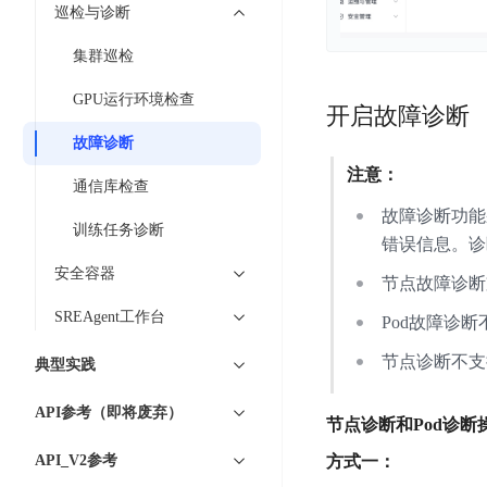
智
语
区
巡检与诊断
备
能
音
块
份
平
集群巡检
超
技
链
BCB
台
级
术
GPU运行环境检查
表
DataBuilder
链
开启故障诊断
人
格
BaaS
城
故障诊断
脸
存
平
市
注意：
识
储
通信库检查
台
时
别
TableStorage
故障诊断功能采
空
超
训练任务诊断
人
错误信息。诊
大
级
体
数
安全容器
链
CDN
节点故障诊断
分
据
数
与
析
SREAgent工作台
Pod故障诊
分
内
字
边
语
析
容
商
节点诊断不支
典型实践
缘
言
DMI
分
品
服
处
发
可
API参考（即将废弃）
务
节点诊断和Pod诊
理
网
信
安
技
络
登
API_V2参考
方式一：
全
术
CDN
记