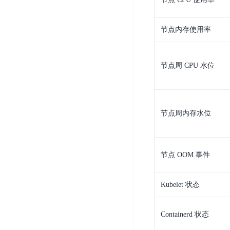
器
业
控
数
人
视
据
号
节点内存使用率
平
觉
库
码
台
智
DocDB
安
ABC
能
for
全
节点周 CPU 水位
Robot
平
MongoDB
服
台
内
务
云
容
云
SPNS
原
审
游
节点周内存水位
生
密
核
戏
数
钥
据
机
金
管
库
器
融
理
节点 OOM 事件
GaiaDB
翻
智
服
译
能
务
数
Kubelet 状态
体
据
居
SSL
传
民
证
Containerd 状态
输
服
书
账
服