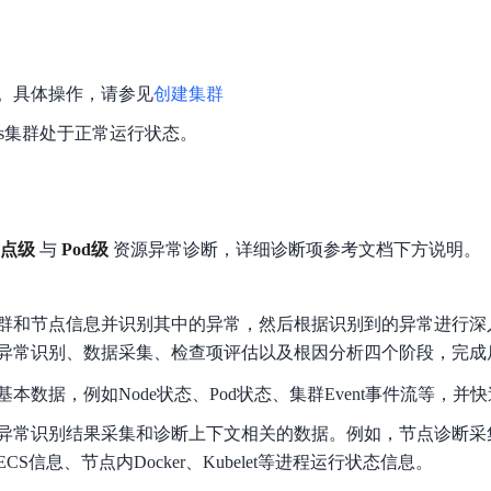
数亿用户验证的企业数字资产管理平台，集智能管理、多人协作、大文件极速传输于一体
18 种格式解析，结构化输出文档关键信息
生态伙伴方案
端到端语音语言大模型
公告通知
线索转化入口
课程
国内短信套餐包
更强的深度思考能力
考试中心
基于Cross-Attention跨模态语音大模型，体验超拟人对话
看图识万物
船舶与海洋工程大模型解决方案
产品公告与服务动
大模型系列课程一站观看
企业首购限时0.99元起
，计算密集型应用专享
视觉+多模态大模型，万物精准识别
大模型语音合成
群。具体操作，请参见
创建集群
BaiduLinuxClou
政务智能体的百度搜索解决方案
在事实性、指令遵循、智能体等能力上均有显著提升
音色具备更高的自然度、丰富的情感表达等特点
智能文档分析
etes集群处于正常运行状态。
能源行业企业管理系统智能化升级解决方案
生态适配指南
提供官网搭建、web应用搭建、云上学习和测试等场景的服务
文心大模型驱动，一站式文档处理
大模型声音复刻
先进、高效的文档解析模型，专为文档元素识别设计
录制5秒音频，即可极速复刻音色
智慧水务智能体解决方案
生态兼容性全景图
文字识别
拓展的云存储服务
覆盖多种场景、多种语言的高精度整图文字检测和
点级‌
与 ‌
Pod级‌
资源异常诊断，详细诊断项参考文档下方说明。
图像增强
地址和公网带宽，增加用户使用弹性
去雾增强放大，重建高清无损图像
群和节点信息并识别其中的异常，然后根据识别到的异常进行深
Agent开发工具链
异常识别、数据采集、检查项评估以及根因分析四个阶段，完成
大模型声音复刻
体验AI方案
丰富的Agent开发工具、一站式创建
面向企业客户在游戏、营销、直播、办公等场景提供高效稳定的一站式解决方案
基于大模型zero-shot技术，随时随地录制数秒音频
本数据，例如Node状态、Pod状态、集群Event事件流等，并
自主规划Agent
异常识别结果采集和诊断上下文相关的数据。例如，节点诊断采集
内置多种AI助手常见能力，深入理解用户意图，智能调度多种MCP工具
自主思考并规划任务，适用于基础或日常的业务流程
S信息、节点内Docker、Kubelet等进程运行状态信息。
工作流Agent