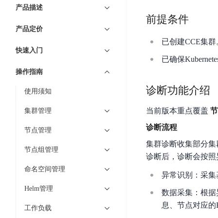
7 × 24 小时在线提供服务
复杂业务专属支持
云
BSC
AI原生应用商店
云市场
新手入门
ERNIE X1 Turbo
产品描述
DeepSeek-V4
服
件
磁
云计算
数
前提条件
搭建官网在线客服与
大模型增值服务上新
免费大模型
云服务器BCC
具备更长的思维链，
务
结构创新和超高上下文效率、Agent 能力得到专项优化
GPU云服务器
盘
时
特惠榜单
网站建设
入门指南
据
产品定价
工信部教考中心大模型证书6折
入门到进阶，
及
计算
存储
配备GPU的云端服务器
CDS
序
ERNIE X1.1
可
语音识别
ERNIE 5.0-正式版
已创建CCE集
Agent
营销服务
安全服务
最佳实践
时
网络
数据库
快速入门
文
视
原生全模态大模型，基础能力全面升级
开
轻量应用服务器
已确保Kubern
空
人脸识别
件
化
大数据
容器
发
行业智能
企业应用
数
PaddleOCR-VL
操作指南
ERNIE 4.5 Turbo VL
存
Sugar
平
文字识别
安全
CDN与边缘
据
全新多模理解模型，图片理解、创作、翻译、代码等能力显著
储
BI
分析决策
公司服务
诊断功能介绍
台
对象存储BOS
使用须知
库
CFS
管理运维
混合云
图像识别
Elasticsearch
稳定、安全、高效、高可
百
TSDB
智能办公
人工智能
当前版本重点覆盖 ‌
节
集群管理
并
操作系统
度
数
物
ARM云
弹性公网IP
MCP及Agent开发
行
诊断流程
生活休闲
API商城
胜
据
节点管理
联
应用产品
文
为用户访问公网提供IP
算
仓
集群诊断收集部分集
网
MCP组件
件
精选Agent
节点组管理
库
智能应用
行业应用
诊断后，诊断会按照
DuClaw
安
百度云手机
存
聚合优质工具与MCP服务
官方能力直达，快速
PALO
全
命名空间管理
视频云平台
企业服务
DuMate
储
异常识别：采集基
日
套
百度搜索
全能AI助手
PFS
地图服务
秒
Helm管理
志
件
数据采集：根据
25年搜索沉淀，权威高质多模态信源
哒
存
服
息、节点对应的EC
天
工作负载
储
百度百科
深度研究Agent
百
务