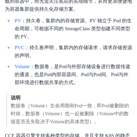
载到容器中，而无需关注底层的实现细节，从而更加便捷地
产品描述
为容器集群提供持久化存储方案。
产品定价
PV
：持久卷，集群内的存储资源。PV 独立于 Pod 的生
命周期，可根据不同的 StorageClass 类型创建不同类型
快速入门
的 PV。
操作指南
PVC
：持久卷声明，集群内的存储请求，请求存储资源
的声明。
典型实践
Volume
：数据卷，是Pod与外部存储设备进行数据传递
API参考（即将废弃）
的通道，也是Pod内部容器间、Pod与Pod间、Pod与外
部环境进行数据共享的方式。
API_V2参考
说明
SDK
数据卷（Volume）生命周期和Pod一致，即Pod被删除的
时候，数据卷（Volume）也一起被删除（Volume中的数
常见问题
据是否丢失取决于Volume的具体类型）。
服务等级协议SLA
CCE 容器引擎支持多种类型的存储，并且支持 K8S 的静态