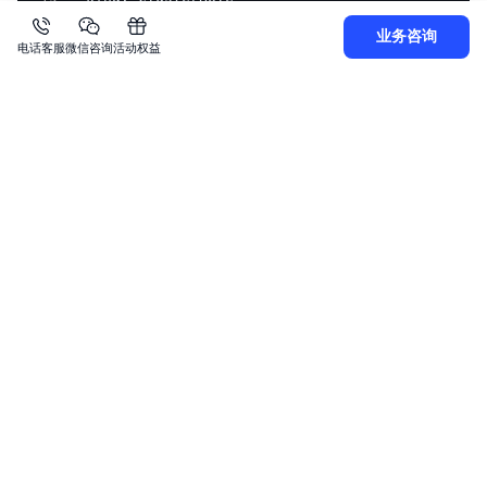
20
业务咨询
21
电话客服
微信咨询
活动权益
22
23
24
  name: 7e442e97bba54d9ea0d8da1fcacecd7a
注意：
ClusterRoleBinding/RoleBinding 中的 subjects.kind = Grou
p，subjects.name = IAM Role ID；不要混淆 IAM Role 和
K8s Role，IAM Role 会被映射为集群中的 Group，Group
name 等于 IAM Role ID。按照示例给 Group 绑定了 RBA
C 权限后，那么扮演该 IAM Role 的用户就会获得相同的
RBAC 权限。
上一篇
下一篇