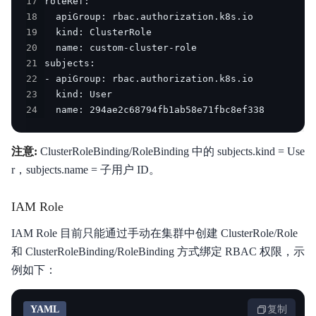
17
18
19
20
21
22
23
24
  name: 294ae2c68794fb1ab58e71fbc8ef338
注意:
ClusterRoleBinding/RoleBinding 中的 subjects.kind = Use
r，subjects.name = 子用户 ID。
IAM Role
IAM Role 目前只能通过手动在集群中创建 ClusterRole/Role
和 ClusterRoleBinding/RoleBinding 方式绑定 RBAC 权限，示
例如下：
YAML
复制