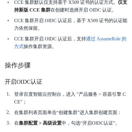
CCE 集群默认仅支持基于 X509 证书的认证方式。
仅支
产品描述
持新版 CCE 集群
在创建时选择开启 OIDC 认证。
产品定价
CCE 集群开启 OIDC 认证后，基于 X509 证书的认证能
力依然保留。
快速入门
CCE 集群开启 OIDC 认证后，支持
通过 AssumeRole 的
操作指南
方式
操作集群资源。
典型实践
操作步骤
API参考（即将废弃）
开启OIDC认证
API_V2参考
登录百度智能云控制台，进入 "产品服务 > 容器引擎 C
SDK
CE"；
常见问题
在集群列表页面单击“创建集群”进入集群创建页面：
在
集群配置 > 高级设置
中，勾选“开启OIDC认证”。
服务等级协议SLA