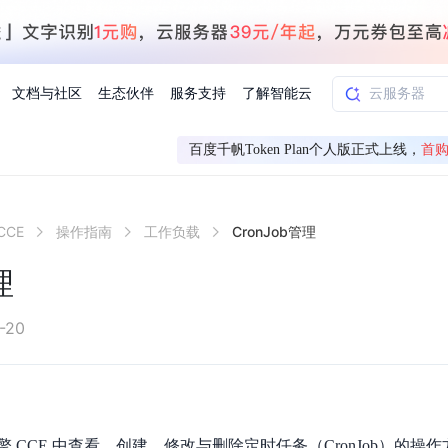
文档与社区
生态伙伴
服务支持
了解智能云
百度千帆Token Plan个人版正式上线，
首购
AI应用方案
智慧工业
CE
操作指南
工作负载
CronJob管理
知一
合作伙伴赋能
学习认证
行业解读
千帆社区
AI赋能
企服推荐
千帆AI加速器
联系我们
新闻动态
元新购券
全栈AI能力赋能应用开发
百度搭子DuMate
择计费模式
署
百度千帆·大模型服务及Agent开发平台
能源行业企
理
中心
合作伙伴培训
实践案例
线上大模型案例课程
你的超级AI助手 真干活 用搭子
验
域名注册服务
行时
培训认证
行业白皮书
我要建议
最新资讯
端到端语音语言大模型
.9元
.COM域名注册29元起
道
学练考认一站式平台
权威、全面的行业报告解读
产品及服务官方反
百度智能云业内最
槛部署7x24小时个人超级助手
基于跨模态大模型，体验超拟人对话
快速搭建企业AI知识库问答平台
客悦智能客服
船舶与海洋
合作伙伴课程中心
千帆杯AI参赛作品
线上产品实操课程
-20
益
智能商标注册
课程学习
分析师报告
我要投诉
公告通知
大模型语音合成
law
百度百舸AI算力管理
合作伙伴人才认证
线下培育
减6000元
首购275元，多买多省
全场景课程体系
权威机构云市场趋势解读
产品及服务官方投
最新公告通知及时
云计算服务
大模型升级语音合成，音色更自然
PP-StructureV3
low 编排平台
飞桨企业赋能
人才认证
限时招募中
建站特惠
多模态基础大模型，去幻觉、逻辑推理和代码能力明显增强
高效文档解析模型，复杂结构和多栏布局文档处理优势显著
大模型文档解析
信息公告
助手
返利 最高8万元
企业首购SSL证书5折
 CCE 中查看、创建、修改与删除定时任务（CronJob）的操
学习中心