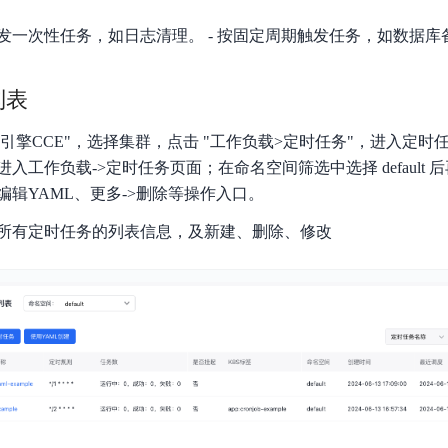
实时整合文本、图像、PDF等多模态数据，生成高质量结构化报告
严格按照人工编排工作流对话，适用于严谨的业务流程
发一次性任务，如日志清理。 - 按固定周期触发任务，如数据库
多智能体协作
可结合全网实时信息进行智能问答，能力丰富强大
支持自定义导入并官方预置多个子Agent,协同完成复杂 场景任务
列表
器引擎CCE"，选择集群，点击 "工作负载>定时任务"，进入定时
AI云原生与一体机
入工作负载->定时任务页面；在命名空间筛选中选择 default
辑YAML、更多->删除等操作入口。
百度百舸·AI计算平台
所有定时任务的列表信息，及新建、删除、修改
销一体化AI应用
大模型训推一体化基础设施，十万卡大规模集群
原生产品
百度百舸一体机
政务大模型原生产品体系
搭载百舸异构计算平台，提供高效的异构资源管理
千帆一体机
覆盖全场景的医疗AI生态
搭载千帆大模型工具链平台，内置文心与精选开源大模型
向量数据库
户全生命周期营销闭环
VectorDB 纯自研高性能、高性价比、生态丰富且即开即用