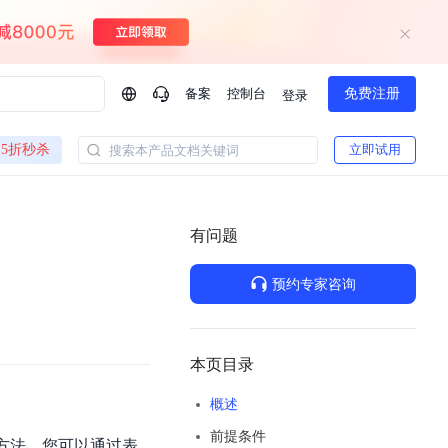
备案
控制台
免费注册
登录
问问AI助手
5折秒杀
立即试用
搜索本产品文档关键词
企业实名认证有什么福利？
如何免费试用百度智
方案
智慧政务
模型与应用
有问题
一站式企业级大模型服务
热门产品
AI体验中心
Dumate
业管理系统智能化升级
政务智能体的百度搜索解决方案
提供一站式、开箱即用的AI服务
预约专家咨询
百度搭子DuMate
百度智能云大模型系列课程
云服务器BCC
馈渠道
新动态
你的超级AI助手 真干活 用搭子
500+节免费观看 持续更新
工程大模型解决方案
智慧水务智能体解决方案
Duclaw
其他大模型
百度千帆·大模型服务及Agent开发平台
千帆大模型平台
本页目录
诉渠道
了解
以Agent为核心的一站式企业级大模型服务平台
Deepseek-V4-Flash
概述
文本生成模型，通过更小的模型参数与激活规模，提供更为快捷、经济的 API 服务
百度胜算·数据智能平台
前提条件
企业实名认证专属权益
大模型专家服务
热门AI能力
作方法。您可以通过表