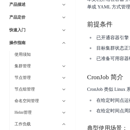
7 × 24 小时在线提供服务
复杂业务专属支持
云
BSC
AI原生应用商店
云市场
新手入门
ERNIE X1 Turbo
产品描述
DeepSeek-V4
服
件
单或 YAML 方式管
磁
云计算
数
搭建官网在线客服与
大模型增值服务上新
免费大模型
云服务器BCC
具备更长的思维链，
务
结构创新和超高上下文效率、Agent 能力得到专项优化
GPU云服务器
盘
时
特惠榜单
网站建设
入门指南
据
产品定价
工信部教考中心大模型证书6折
入门到进阶，
及
计算
存储
配备GPU的云端服务器
CDS
序
前提条件
ERNIE X1.1
可
语音识别
ERNIE 5.0-正式版
Agent
营销服务
安全服务
最佳实践
时
网络
数据库
快速入门
文
视
原生全模态大模型，基础能力全面升级
开
轻量应用服务器
空
人脸识别
已开通容器引擎
件
化
大数据
容器
发
行业智能
企业应用
数
PaddleOCR-VL
操作指南
ERNIE 4.5 Turbo VL
存
Sugar
平
目标集群状态正
文字识别
安全
CDN与边缘
据
全新多模理解模型，图片理解、创作、翻译、代码等能力显著
储
BI
分析决策
公司服务
台
对象存储BOS
使用须知
库
已准备可用容器
CFS
管理运维
混合云
图像识别
Elasticsearch
稳定、安全、高效、高可
百
TSDB
智能办公
人工智能
集群管理
并
操作系统
度
数
物
ARM云
弹性公网IP
MCP及Agent开发
行
CronJob 简介
生活休闲
API商城
胜
据
节点管理
联
应用产品
文
为用户访问公网提供IP
算
仓
网
MCP组件
件
精选Agent
CronJob 类似 L
节点组管理
库
智能应用
行业应用
DuClaw
安
百度云手机
存
聚合优质工具与MCP服务
官方能力直达，快速
PALO
在给定时间点运
全
命名空间管理
视频云平台
企业服务
DuMate
储
日
套
百度搜索
全能AI助手
PFS
在给定时间点周
地图服务
秒
Helm管理
志
件
25年搜索沉淀，权威高质多模态信源
哒
存
服
天
工作负载
储
百度百科
典型使用场景：
深度研究Agent
百
务