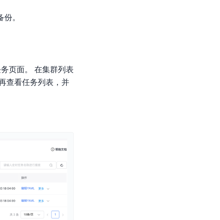
零算法基础定制高精度AI模型
备份。
全功能AI开发平台BML
提供一站式AI开发、训练及推理环境，
任务页面。 在集群列表
 后再查看任务列表，并
AI安全护栏
多模态大模型的安全围栏，助力企业内容合规
MapReduce计算集群服务
供全托管的Hadoop/Spark计算集群服务，安全可靠