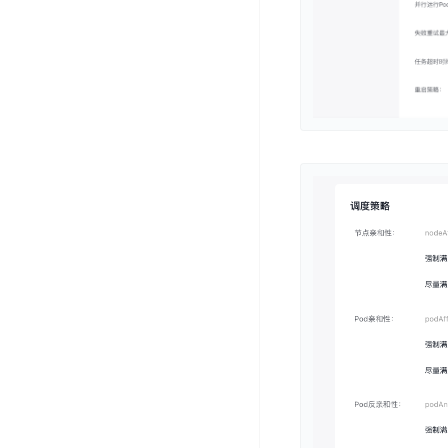
务
云
户
务
Agent
账
堡
管
DTS
号
曦
垒
理
管
数
灵
机
理
据
数
安
库
字
多
全
智
人
用
漏
能
户
洞
驾
访
预
计
驶
问
警
算
舱
控
云
操
DBSC
制
服
作
消
务
企
系
息
器
业
统
服
BCC
组
安
务
织
专
全
for
属
加
证
RabbitMQ
服
固
书