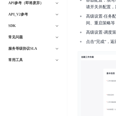
容器配置：填写
DDoS
API参考（即将废弃）
平
图
请开关并配置，新
海
防
台
像
外
护
API_V2参考
高级设置-任务
识
CDN
服
超
间、重启策略等
别
SDK
务
级
动
链
高级设置-调度
图
态
应
常见问题
可
像
加
用
点击“完成”，
信
搜
速
防
服务等级协议SLA
存
索
DRCDN
火
证
墙
常用工具
图
边
WAF
像
缘
增
计
云
混
强
算
安
合
广
节
全
云
BML
目
点
中
全
混
BEC
心
功
合
能
边
安
云
AI
缘
全
管