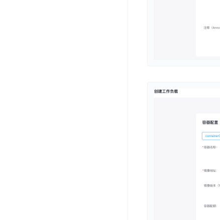
开
服
检
理
发
务
测
平
平
器
服
台
台
ECS
务
BaiduLinuxOS
零
流
门
量
数
槛
审
云
据
AI
计
云
市
库
云
开
分
数
场
市
发
析
据
场
平
库
云
台
RDS
审
EasyDL
计
云
解
知
数
决
业
识
金
据
务
方
理
融
库
安
案
解
云
Redis
全
机
工
风
云