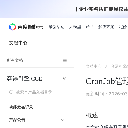
最新活动
大模型
产品
解决方案
定价
文档中心
查看全部活动
进入千帆大模型平台
百度智能云全部产品
全部解决方案
了解定价
文档与社区
了解合作伙伴体系
进入服务与支持
云智一体3.0
所有文档
AI应用与智能体
文档中心
容器引擎C
精选活动
价格计算器
文档
关于合作伙伴
基础服务
市场活动
成为合作伙伴
增值服务-百度智能云
最佳实践
优惠上云
价格详情
开发者资源
新手专享
上云领万
百度千帆
精选推荐
精选推荐
自由搭配产品组合，轻松预估成本
了解定价模式，合理选
容器引擎
CCE
Hermes Agent应用部
CronJob管
百度千帆·大模型服务及Agent开发平台
我们的伙伴体系
代理销售伙伴
千帆AI应用开发者
人
存
智
物
以Agent为核心的一站式企业级大模型服务平台
云服务器品类特惠
新客限时体
自助工具
2026 百度AI开发者大会
大模型专家服务
智能中国 | 数字化转型进
DuClaw
行业解决方案
人工智能
工
储
能
联
云服务器2核4G低至39元/年
企业数字员工9
提供常见使用问题快速解决通道
开启「万物一体」新纪元
提供常见使用问题快速解决通
联合央视聚焦企业数字化转型
一键部署DuClaw，零门
通用解决方案
百度伐谋
查询合作伙伴
解决方案销售伙伴
SDK中心
百
对
MapReduce
物
更新时间
：
2026-03
智
大
网
百度千帆
智能应用
度
象
联
免费试用体验馆
文心大模型
企业专享权
解决方案实践
智能助手
文心 Moment 大会
云专家服务
智能中国 | 标杆案例
流
云服务器 BCC
10分钟快速部署OpenC
能
数
服
客悦
优秀伙伴展示
技术合作伙伴
API平台
智能体
语音技术
千
存
网
注册并完成实名认证，立即体验热门产品
权益礼包至高可
功能发布记录
式
提供常见使用问题快速解决通道
文心大模型 5.0 正式版上线
一对一定制化支持服务
云智一体赋能千行百业
安全稳定，提供高弹性的
据
务
帆
储
核
ERNIE 4.5 Turbo
ERNIE 5.1
概述
快速搭建与AI Workf
计
图像技术
文字识别
数字员工-营销内容创作
精品案例展示
服务伙伴
示例代码中心
人工智能热销榜
模
BOS
心
云推广大使
产品公告
工单服务
企业支持计划
搜索能力登顶国内，预训练成本仅为业界6%
百度网盘企业版
算
人脸与人体
语言与知识
搭建私有知识库与AI
型
套
新购1元，AI能力引擎量包低至75折
推荐新客下单
本文档介绍在容器引擎
数字员工-组件开放平台