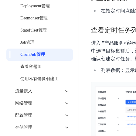
工
网
超3000万全行业词条，800万用户共吸纳
度
BLS
Deployment管理
智
关
在指定时间点触
伐
消
能
智能生成PPT
百度AI搜索
BSG
Daemonset管理
谋
息
物
智能大纲汇总，文库资源沉淀
数
查看定时任务
百
服
联
Statefulset管理
据
度
务
网
流
Job管理
进入 "产品服务>容
一
for
解
转
AI原生应用
中选择目标集群后，进
见
Kafka
决
CronJob管理
平
确认创建定时任务、编
方
智
消
台
伐谋
百度智能云客悦
案
查看容器组
能
息
列表数据：显示
CloudFlow
全球领先的可商用自我演化超级智能体
大模型驱动的服务营
代
服
度
使用私有镜像创建工作负载
极
码
务
家-
秒哒
九州·政务大模型
速
助
for
AIOT
流量接入
无代码应用搭建平台
构建“1+1+5+∞”
文
手
RocketMQ
语
件
网络管理
百度智能云数字员工
百度智能云灵医
音
文
千
缓
平
内容运营等8款数字员工焕新上线！免费体验！
医疗AI大模型，构建
字
帆
配置管理
存
台
识
数
RapidFS
百度一见
百战·数智营销
存储管理
别
据
云边协同、自主进化的视觉智能体平台
赋能合作伙伴打造客
云