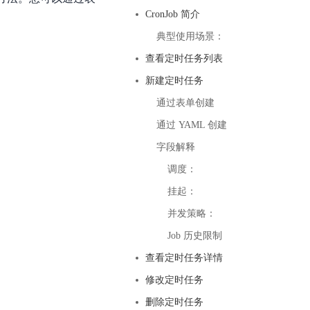
基于业务本体驱动的企业数据智能平台
百度智能云千帆AI原生应用商店
GLM-5.2
云服务器39元/年起，领万元券包
CronJob 简介
赋能企业AI原生应用创新
提供一站式、开箱即用的AI服务
近千款AI应用，解锁多元体验
文本生成模型，支持 1M 上下文，长程任务执行更稳定、工程规范遵循更可靠
百度伐谋
查看详情
典型使用场景：
查看详情
查看详情
态一站获取
全球领先的可商用自我演化超级智能体
kimi-k2.6
查看定时任务列表
dOS生态适配
文本生成模型，同时支持文本、图片与视频输入，思考与非思考模式，对话与 Agent 任务
Hogee
新建定时任务
企业一站式AI营销应用
Qwen3.5-397B-A17B
通过表单创建
原生视觉语言模型，具备强大的代码生成与智能体能力，对于各类智能体场景具有良好的泛化性
通过 YAML 创建
百度一见视觉智能体平台
识别服务
云边协同、自主进化的视觉智能体平台
字段解释
调度：
秒哒
模型开发
挂起：
无代码应用搭建平台
百度千帆·大模型服务及Agent开发平台
并发策略：
RedClaw
以Agent为核心的一站式企业级大模型服务平台
Job 历史限制
万能AI助手，让想法直接发生
百度胜算·数据智能平台
查看定时任务详情
基于业务本体驱动的企业数据智能平台
修改定时任务
删除定时任务
零门槛AI开发平台EasyDL