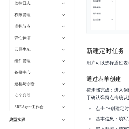
智
语
区
监控日志
备
能
音
块
份
平
权限管理
超
技
链
BCB
台
级
术
虚拟节点
表
DataBuilder
链
人
格
BaaS
城
弹性伸缩
脸
存
平
市
识
储
云原生AI
台
新建定时任务
时
别
TableStorage
空
超
组件管理
人
用户可以选择通过表单
大
级
体
数
备份中心
链
CDN
分
通过表单创建
据
数
与
析
巡检与诊断
分
内
字
边
按步骤完成：进入创
语
析
容
商
安全容器
缘
于确认弹窗点击确认
言
DMI
分
品
服
处
SREAgent工作台
发
可
点击 "+创建定
务
理
网
信
安
基本信息：填写
典型实践
技
络
登
全
术
CDN
记