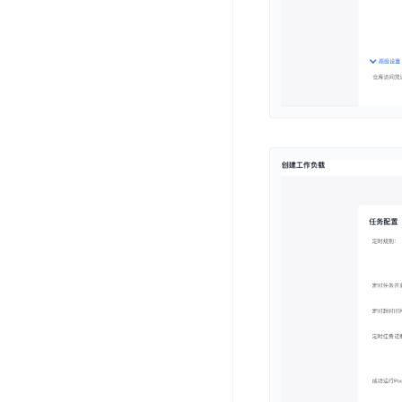
器
业
控
数
人
视
据
号
平
觉
库
码
台
智
DocDB
安
ABC
能
for
全
Robot
平
MongoDB
服
台
内
务
云
容
云
SPNS
原
审
游
生
密
核
戏
数
钥
据
机
金
管
库
器
融
理
GaiaDB
翻
智
服
译
能
务
数
体
据
居
SSL
传
民
证
输
服
书
账
服