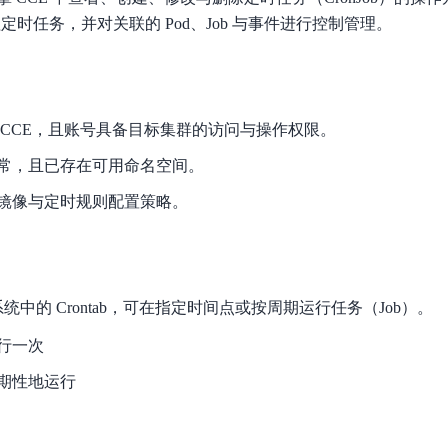
数亿用户验证的企业数字资产管理平台，集智能管理、多人协作、大文件极速传输于一体
18 种格式解析，结构化输出文档关键信息
生态伙伴方案
端到端语音语言大模型
理定时任务，并对关联的 Pod、Job 与事件进行控制管理。
公告通知
线索转化入口
课程
国内短信套餐包
更强的深度思考能力
考试中心
基于Cross-Attention跨模态语音大模型，体验超拟人对话
看图识万物
船舶与海洋工程大模型解决方案
产品公告与服务动
大模型系列课程一站观看
企业首购限时0.99元起
，计算密集型应用专享
视觉+多模态大模型，万物精准识别
大模型语音合成
BaiduLinuxClou
政务智能体的百度搜索解决方案
在事实性、指令遵循、智能体等能力上均有显著提升
音色具备更高的自然度、丰富的情感表达等特点
智能文档分析
 CCE，且账号具备目标集群的访问与操作权限。
能源行业企业管理系统智能化升级解决方案
生态适配指南
提供官网搭建、web应用搭建、云上学习和测试等场景的服务
文心大模型驱动，一站式文档处理
大模型声音复刻
常，且已存在可用命名空间。
先进、高效的文档解析模型，专为文档元素识别设计
录制5秒音频，即可极速复刻音色
智慧水务智能体解决方案
生态兼容性全景图
文字识别
镜像与定时规则配置策略。
拓展的云存储服务
覆盖多种场景、多种语言的高精度整图文字检测和
图像增强
地址和公网带宽，增加用户使用弹性
去雾增强放大，重建高清无损图像
Agent开发工具链
inux 系统中的 Crontab，可在指定时间点或按周期运行任务（Job）。
大模型声音复刻
体验AI方案
丰富的Agent开发工具、一站式创建
行一次
面向企业客户在游戏、营销、直播、办公等场景提供高效稳定的一站式解决方案
基于大模型zero-shot技术，随时随地录制数秒音频
自主规划Agent
期性地运行
内置多种AI助手常见能力，深入理解用户意图，智能调度多种MCP工具
自主思考并规划任务，适用于基础或日常的业务流程
工作流Agent