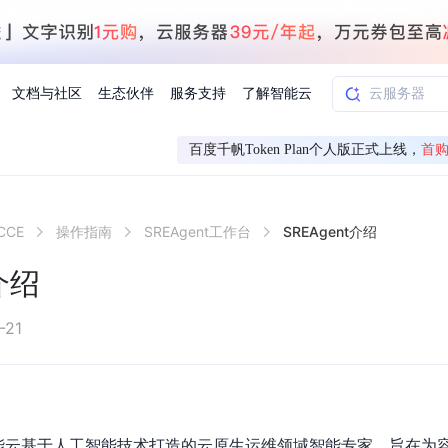
文档与社区
生态伙伴
服务支持
了解智能云
百度千帆Token Plan个人版正式上线，
首购
AI应用方案
智慧工业
CE
操作指南
SREAgent工作台
SREAgent介绍
知一
合作伙伴赋能
学习认证
行业解读
千帆社区
AI赋能
企服推荐
千帆AI加速器
联系我们
新闻动态
元新购券
全栈AI能力赋能应用开发
百度搭子DuMate
择计费模式
署
百度千帆·大模型服务及Agent开发平台
能源行业企
t介绍
中心
合作伙伴培训
实践案例
线上大模型案例课程
你的超级AI助手 真干活 用搭子
验
域名注册服务
行时
培训认证
行业白皮书
我要建议
最新资讯
端到端语音语言大模型
.9元
.COM域名注册29元起
道
学练考认一站式平台
权威、全面的行业报告解读
产品及服务官方反
百度智能云业内最
槛部署7x24小时个人超级助手
基于跨模态大模型，体验超拟人对话
快速搭建企业AI知识库问答平台
客悦智能客服
船舶与海洋
合作伙伴课程中心
千帆杯AI参赛作品
线上产品实操课程
-21
益
智能商标注册
课程学习
分析师报告
我要投诉
公告通知
大模型语音合成
law
百度百舸AI算力管理
合作伙伴人才认证
线下培育
减6000元
首购275元，多买多省
全场景课程体系
权威机构云市场趋势解读
产品及服务官方投
最新公告通知及时
云计算服务
大模型升级语音合成，音色更自然
PP-StructureV3
low 编排平台
飞桨企业赋能
人才认证
限时招募中
建站特惠
多模态基础大模型，去幻觉、逻辑推理和代码能力明显增强
高效文档解析模型，复杂结构和多栏布局文档处理优势显著
大模型文档解析
信息公告
助手
返利 最高8万元
企业首购SSL证书5折
百度智能云基于人工智能技术打造的云原生运维领域智能专家，旨在为容
学习中心