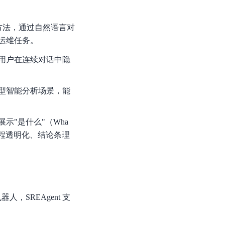
零算法基础定制高精度AI模型
方法，通过自然语言对
全功能AI开发平台BML
运维任务。
提供一站式AI开发、训练及推理环境，
用户在连续对话中隐
型智能分析场景，能
AI安全护栏
多模态大模型的安全围栏，助力企业内容合规
"是什么"（Wha
过程透明化、结论条理
MapReduce计算集群服务
供全托管的Hadoop/Spark计算集群服务，安全可靠
人，SREAgent 支