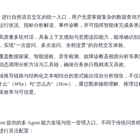
实时整合文本、图像、PDF等多模态数据，生成高质量结构化报告
严格按照人工编排工作流对话，适用于严谨的业务流程
AI 进行自然语言交互的统一入口，用户无需掌握复杂的数据查询
多智能体协作
运行状况、指标分析解读、事件诊断，并可指挥智能体完成各类
可结合全网实时信息进行智能问答，能力丰富强大
支持自定义导入并官方预置多个子Agent,协同完成复杂 场景任务
高质量多轮对话，具备上下文感知与意图追踪能力，能准确识别
，实现"一次提问、多次追问、全程连贯"的自然交互体验。
AI云原生与一体机
覆盖数据探索、智能巡检、异常检测、故障诊断及根因分析等典
动态调用分析方法与工具链，确保任务执行既精准又高效。
百度百舸·AI计算平台
销一体化AI应用
大模型训推一体化基础设施，十万卡大规模集群
辑推导链路与结构化文本相结合的形式输出综合分析报告，不仅展示
什么"（Why）与"怎么办"（How），通过图表辅助理解、推理
原生产品
百度百舸一体机
策效率与可信度。
政务大模型原生产品体系
搭载百舸异构计算平台，提供高效的异构资源管理
千帆一体机
覆盖全场景的医疗AI生态
搭载千帆大模型工具链平台，内置文心与精选开源大模型
EAgent 提供的多 Agent 能力发现与统一管理入口。不同于传统问答机器
向量数据库
进行灵活配置：
户全生命周期营销闭环
VectorDB 纯自研高性能、高性价比、生态丰富且即开即用