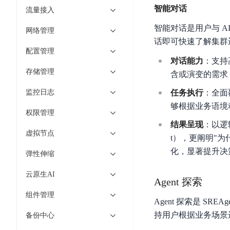
工
网
超3000万全行业词条，800万用户共吸纳
智能对话
度
BLS
流量接入
智
关
伐
消
能
智能对话是用户与 
智能生成PPT
百度AI搜索
BSG
网络管理
谋
息
物
话即可快速了解集群
智能大纲汇总，文库资源沉淀
数
百
服
联
配置管理
据
对话能力
：支持
度
务
网
流
存储管理
含或演变的需求
一
for
解
转
AI原生应用
见
Kafka
决
监控日志
任务执行
：全面
平
方
智
消
够根据业务语境
台
伐谋
百度智能云客悦
案
权限管理
能
息
CloudFlow
全球领先的可商用自我演化超级智能体
大模型驱动的服务营
结果呈现
：以逻
代
服
度
虚拟节点
极
t），更阐明"为
码
务
家-
秒哒
九州·政务大模型
速
化，显著提升决
助
for
AIOT
弹性伸缩
无代码应用搭建平台
构建“1+1+5+∞”
文
手
RocketMQ
语
件
云原生AI
百度智能云数字员工
百度智能云灵医
音
Agent 探索
文
千
缓
平
内容运营等8款数字员工焕新上线！免费体验！
医疗AI大模型，构建
字
帆
组件管理
存
Agent 探索是 SR
台
识
数
RapidFS
百度一见
百战·数智营销
持用户根据业务场景
备份中心
别
据
云边协同、自主进化的视觉智能体平台
赋能合作伙伴打造客
云