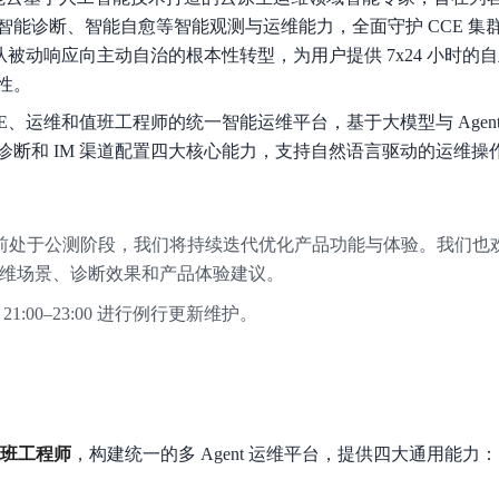
数亿用户验证的企业数字资产管理平台，集智能管理、多人协作、大文件极速传输于一体
18 种格式解析，结构化输出文档关键信息
生态伙伴方案
端到端语音语言大模型
智能诊断、智能自愈等智能观测与运维能力，全面守护 CCE 集群
公告通知
线索转化入口
课程
国内短信套餐包
更强的深度思考能力
考试中心
基于Cross-Attention跨模态语音大模型，体验超拟人对话
看图识万物
模式从被动响应向主动自治的根本性转型，为用户提供 7x24 小时
船舶与海洋工程大模型解决方案
产品公告与服务动
大模型系列课程一站观看
企业首购限时0.99元起
，计算密集型应用专享
视觉+多模态大模型，万物精准识别
性。
大模型语音合成
BaiduLinuxClou
政务智能体的百度搜索解决方案
在事实性、指令遵循、智能体等能力上均有显著提升
音色具备更高的自然度、丰富的情感表达等特点
向 SRE、运维和值班工程师的统一智能运维平台，基于大模型与 Age
智能文档分析
诊断和 IM 渠道配置四大核心能力，支持自然语言驱动的运维操
能源行业企业管理系统智能化升级解决方案
生态适配指南
提供官网搭建、web应用搭建、云上学习和测试等场景的服务
文心大模型驱动，一站式文档处理
大模型声音复刻
先进、高效的文档解析模型，专为文档元素识别设计
录制5秒音频，即可极速复刻音色
智慧水务智能体解决方案
生态兼容性全景图
文字识别
拓展的云存储服务
覆盖多种场景、多种语言的高精度整图文字检测和
nt 目前处于公测阶段，我们将持续迭代优化产品功能与体验。我们
维场景、诊断效果和产品体验建议。
图像增强
1:00–23:00 进行例行更新维护。
地址和公网带宽，增加用户使用弹性
去雾增强放大，重建高清无损图像
Agent开发工具链
大模型声音复刻
体验AI方案
丰富的Agent开发工具、一站式创建
面向企业客户在游戏、营销、直播、办公等场景提供高效稳定的一站式解决方案
基于大模型zero-shot技术，随时随地录制数秒音频
自主规划Agent
内置多种AI助手常见能力，深入理解用户意图，智能调度多种MCP工具
自主思考并规划任务，适用于基础或日常的业务流程
值班工程师
，构建统一的多 Agent 运维平台，提供四大通用能力：
工作流Agent