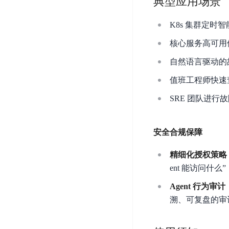
典型应用场景
开
服
检
理
发
务
测
平
K8s 集群定
平
器
服
台
台
ECS
务
核心服务高可用
BaiduLinuxOS
零
流
自然语言驱动的
门
量
数
值班工程师快速
槛
审
云
据
AI
计
云
市
SRE 团队进
库
云
开
分
数
场
市
发
析
据
场
平
安全合规保障
库
云
台
RDS
审
精细化授权策略
EasyDL
计
云
解
ent 能访问什
知
数
决
业
识
金
Agent 行为审计
据
务
方
理
融
库
溯、可复盘的审
安
案
解
云
Redis
全
机
工
风
云