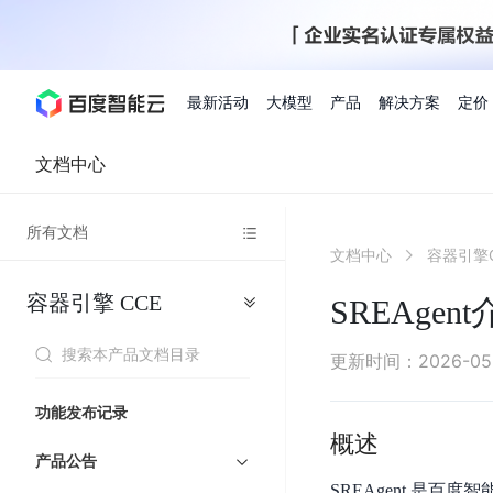
最新活动
大模型
产品
解决方案
定价
文档中心
查看全部活动
进入千帆大模型平台
百度智能云全部产品
全部解决方案
了解定价
文档与社区
了解合作伙伴体系
进入服务与支持
云智一体3.0
所有文档
AI应用与智能体
文档中心
容器引擎C
精选活动
价格计算器
文档
关于合作伙伴
基础服务
市场活动
成为合作伙伴
增值服务-百度智能云
最佳实践
优惠上云
价格详情
开发者资源
新手专享
上云领万
百度千帆
精选推荐
精选推荐
自由搭配产品组合，轻松预估成本
了解定价模式，合理选
容器引擎
CCE
Hermes Agent应用部
SREAgen
百度千帆·大模型服务及Agent开发平台
我们的伙伴体系
代理销售伙伴
千帆AI应用开发者
人
存
智
物
以Agent为核心的一站式企业级大模型服务平台
云服务器品类特惠
新客限时体
自助工具
2026 百度AI开发者大会
大模型专家服务
智能中国 | 数字化转型进
DuClaw
行业解决方案
人工智能
工
储
能
联
云服务器2核4G低至39元/年
企业数字员工9
提供常见使用问题快速解决通道
开启「万物一体」新纪元
提供常见使用问题快速解决通
联合央视聚焦企业数字化转型
一键部署DuClaw，零门
通用解决方案
百度伐谋
查询合作伙伴
解决方案销售伙伴
SDK中心
百
对
MapReduce
物
更新时间
：
2026-05
智
大
网
百度千帆
智能应用
度
象
联
免费试用体验馆
文心大模型
企业专享权
解决方案实践
智能助手
文心 Moment 大会
云专家服务
智能中国 | 标杆案例
流
云服务器 BCC
10分钟快速部署OpenC
能
数
服
客悦
优秀伙伴展示
技术合作伙伴
API平台
智能体
语音技术
千
存
网
注册并完成实名认证，立即体验热门产品
权益礼包至高可
功能发布记录
式
提供常见使用问题快速解决通道
文心大模型 5.0 正式版上线
一对一定制化支持服务
云智一体赋能千行百业
安全稳定，提供高弹性的
据
务
帆
储
核
ERNIE 4.5 Turbo
ERNIE 5.1
概述
快速搭建与AI Workf
计
图像技术
文字识别
数字员工-营销内容创作
精品案例展示
服务伙伴
示例代码中心
人工智能热销榜
模
BOS
心
云推广大使
产品公告
工单服务
企业支持计划
搜索能力登顶国内，预训练成本仅为业界6%
百度网盘企业版
算
人脸与人体
语言与知识
搭建私有知识库与AI
型
套
新购1元，AI能力引擎量包低至75折
推荐新客下单
SREAgent 是
数字员工-组件开放平台