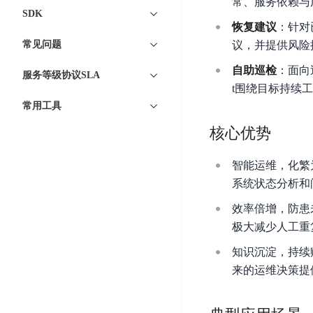
常、服务依赖与
DDoS
SDK
平
图
海
防
恢复建议
：针对
台
像
外
护
常见问题
议，并提供风险
识
CDN
服
超
别
务
级
自助巡检
：面向
服务等级协议SLA
动
链
t围绕目标持续
图
态
应
可
常用工具
像
加
用
信
搜
速
防
核心优势
存
索
DRCDN
火
证
墙
图
边
智能运维，化繁
WAF
像
缘
系统状态分析和
增
计
云
混
效率倍增，防患
强
算
安
合
极大减少人工重
广
节
全
云
BML
目
点
中
知识沉淀，持续
全
混
BEC
心
功
来的运维决策提
合
能
边
安
云
AI
缘
全
管