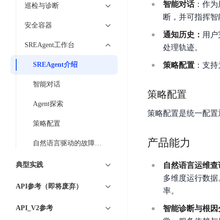
智
智能对话
：作为
语
区
巡检与诊断
备
能
音
断，并可指挥智
块
份
平
安全容器
超
技
链
BCB
通知历史：
用户
台
级
术
SREAgent工作台
处理轨迹。
表
DataBuilder
链
人
格
BaaS
城
SREAgent介绍
策略配置
：支持
脸
存
平
市
识
储
智能对话
台
时
别
策略配置
TableStorage
空
超
Agent探索
人
大
级
策略配置是统一配置通
体
数
策略配置
链
CDN
分
据
数
与
产品能力
析
自然语言驱动的故障诊断实践
分
内
字
边
语
析
容
商
典型实践
缘
自然语言运维查
言
DMI
分
品
服
多维度运行数据
处
发
可
API参考（即将废弃）
务
率。
理
网
信
安
技
络
登
API_V2参考
智能诊断与根因
全
术
CDN
记