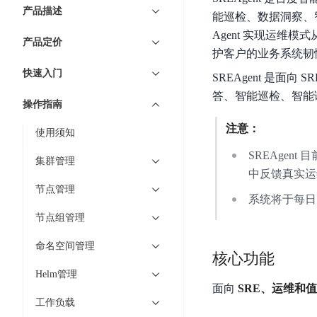
7 × 24 小时在线提供服务
复杂业务专属支持
云
BSC
AI原生应用商店
云市场
新手入门
ERNIE X1 Turbo
产品描述
DeepSeek-V4
服
件
能巡检、数据洞察、
磁
云计算
数
搭建官网在线客服与
大模型增值服务上新
免费大模型
云服务器BCC
具备更长的思维链，
务
结构创新和超高上下文效率、Agent 能力得到专项优化
GPU云服务器
Agent 实现运维
盘
时
特惠榜单
网站建设
入门指南
据
产品定价
工信部教考中心大模型证书6折
入门到进阶，
及
计算
存储
配备GPU的云端服务器
CDS
序
护客户的业务系统韧
ERNIE X1.1
可
语音识别
ERNIE 5.0-正式版
Agent
营销服务
安全服务
最佳实践
时
网络
数据库
快速入门
文
视
原生全模态大模型，基础能力全面升级
SREAgent 是面
开
轻量应用服务器
空
人脸识别
件
化
大数据
容器
答、智能巡检、智能
发
行业智能
企业应用
数
PaddleOCR-VL
操作指南
ERNIE 4.5 Turbo VL
存
Sugar
平
文字识别
安全
CDN与边缘
据
全新多模理解模型，图片理解、创作、翻译、代码等能力显著
储
BI
分析决策
公司服务
注意：
台
对象存储BOS
使用须知
库
CFS
管理运维
混合云
图像识别
Elasticsearch
稳定、安全、高效、高可
百
TSDB
SREAge
智能办公
人工智能
集群管理
并
操作系统
度
数
中反馈真实运
物
ARM云
弹性公网IP
MCP及Agent开发
行
生活休闲
API商城
胜
据
节点管理
联
应用产品
系统将于每日 2
文
为用户访问公网提供IP
算
仓
网
MCP组件
件
精选Agent
节点组管理
库
智能应用
行业应用
DuClaw
安
百度云手机
存
聚合优质工具与MCP服务
官方能力直达，快速
PALO
全
命名空间管理
视频云平台
企业服务
DuMate
储
核心功能
日
套
百度搜索
全能AI助手
PFS
地图服务
秒
Helm管理
志
件
25年搜索沉淀，权威高质多模态信源
面向
SRE、运维和
哒
存
服
天
工作负载
储
百度百科
深度研究Agent
百
务