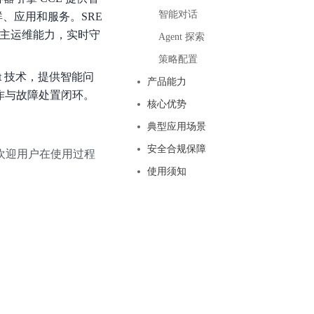
基于业务本体驱动的企业数据智能平台
百度智能云千帆AI原生应用商店
GLM-5.2
云服务器39元/年起，领万元券包
智能对话
、应用和服务。SRE
赋能企业AI原生应用创新
提供一站式、开箱即用的AI服务
近千款AI应用，解锁多元体验
文本生成模型，支持 1M 上下文，长程任务执行更稳定、工程规范遵循更可靠
百度伐谋
的自主运维能力，实时守
查看详情
Agent 探索
查看详情
查看详情
态一站获取
全球领先的可商用自我演化超级智能体
kimi-k2.6
策略配置
dOS生态适配
文本生成模型，同时支持文本、图片与视频输入，思考与非思考模式，对话与 Agent 任务
nt 技术，提供智能问
Hogee
产品能力
作与故障处置闭环。
企业一站式AI营销应用
Qwen3.5-397B-A17B
核心优势
原生视觉语言模型，具备强大的代码生成与智能体能力，对于各类智能体场景具有良好的泛化性
典型应用场景
百度一见视觉智能体平台
识别服务
云边协同、自主进化的视觉智能体平台
安全合规保障
也欢迎用户在使用过程
使用须知
秒哒
模型开发
无代码应用搭建平台
百度千帆·大模型服务及Agent开发平台
RedClaw
以Agent为核心的一站式企业级大模型服务平台
万能AI助手，让想法直接发生
百度胜算·数据智能平台
基于业务本体驱动的企业数据智能平台
零门槛AI开发平台EasyDL