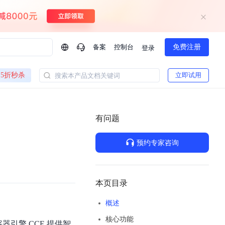
备案
控制台
免费注册
登录
问问AI助手
5折秒杀
立即试用
搜索本产品文档关键词
企业实名认证有什么福利？
如何免费试用百度智
方案
智慧政务
模型与应用
有问题
一站式企业级大模型服务
热门产品
AI体验中心
Dumate
业管理系统智能化升级
政务智能体的百度搜索解决方案
提供一站式、开箱即用的AI服务
预约专家咨询
百度搭子DuMate
百度智能云大模型系列课程
云服务器BCC
馈渠道
新动态
你的超级AI助手 真干活 用搭子
500+节免费观看 持续更新
工程大模型解决方案
智慧水务智能体解决方案
Duclaw
其他大模型
百度千帆·大模型服务及Agent开发平台
千帆大模型平台
本页目录
诉渠道
了解
以Agent为核心的一站式企业级大模型服务平台
Deepseek-V4-Flash
概述
文本生成模型，通过更小的模型参数与激活规模，提供更为快捷、经济的 API 服务
百度胜算·数据智能平台
核心功能
企业实名认证专属权益
大模型专家服务
热门AI能力
器引擎 CCE 提供智