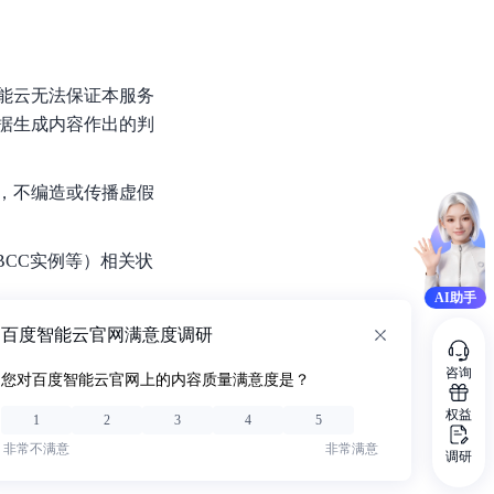
能云无法保证本服务
据生成内容作出的判
，不编造或传播虚假
、BCC实例等）相关状
AI助手
百度智能云官网满意度调研
咨询
您对百度智能云官网上的内容质量满意度是？
权益
1
2
3
4
5
非常不满意
非常满意
调研