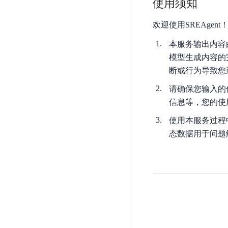
使用须知
器
业
控
数
人
视
据
欢迎使用SREAge
号
平
觉
库
码
本服务输出内容
台
智
DocDB
安
模型生成内容的
ABC
能
for
全
Robot
平
断或行为导致您
MongoDB
服
台
内
务
云
请确保您输入的
容
云
SPNS
原
信息等，您的使
审
游
生
密
使用本服务过程中
核
戏
数
钥
态数据用于问题
据
机
金
管
库
器
融
理
GaiaDB
翻
智
服
译
能
务
数
体
据
居
SSL
传
民
证
输
服
书
账
服