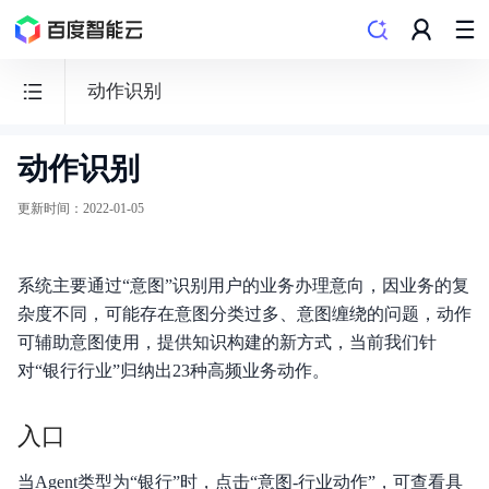
动作识别
动作识别
客
悦
更新时间
：
2022-01-05
智
能
系统主要通过“意图”识别用户的业务办理意向，因业务的复
客
杂度不同，可能存在意图分类过多、意图缠绕的问题，动作
服
可辅助意图使用，提供知识构建的新方式，当前我们针
企
对“银行行业”归纳出23种高频业务动作。
业
版
入口
当Agent类型为“银行”时，点击“意图-行业动作”，可查看具