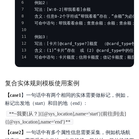
6
7
8
9
10
11
12
13
14
  可命中语句：卡片额度；信用卡额度；借记卡额度；额度
复合实体规则模板使用案例
【case1
】一句话中有两个相同的实体需要做标记，例如，
标记出发地（start）和目的地（end）:
**~我要[从？]{[@sys_location],name='start'}[前往|到|去]
{[@sys_location],name='end'}**
【case2】
一句话中有多个属性信息需要采集，例如机场航