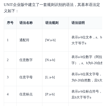
UNIT企业版中建立了一套规则识别的语法，其基本语法定
义如下：
功能发布记录
产品概述
序号
语法名称
语法规则
语法说明
快速入门案例
表示
a-b
位文本，a、b为
1
通配符
[W:
a-b
]
操作指南
大于等于a
API文档
表示
a-b
位数字（阿拉伯
2
任意数字
[N:
a-b
]
常见问题
字），a、b为
0-20
自然
表示
a-b
位英文字母，不
3
任意字母
[L:
a-b
]
为
0-20
自然数，且b大于
表示
a-b
位标点符号，a、
4
任意标点
[P:
a-b
]
且b大于等于a