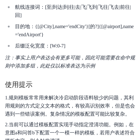
航线连接词：[至|到达|到|往|去|飞|飞到|飞往|飞去|前往|
回]
目的地：{[@City],name='endCity'}[的?]{[@airport],name
='endAirport'}
后缀泛化宽度：[W:0-7]
注：事实上用户表达会有更多可能，因此可能需要在命中规
则中添加多组，此处仅以标准表达为示例
使用提示
1.规则模板常常用来解决冷启动阶段语料较少的问题，其利
用规则的方式定义文本的格式，有较高识别效率，但是也会
遇到一些错误案例。复杂情况的模板配置可能比较复杂。
2.当前可以通过模板配置实现手动指定澄清功能。例如，在
意图a和问答b下配置一个一模一样的模板，若用户表述符合