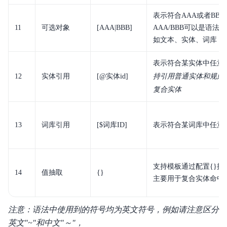
表示符合AAA或者BB
11
可选对象
[AAA|BBB]
AAA/BBB可以是语法
如文本、实体、词库
表示符合某实体中任意
12
实体引用
[@实体id]
持引用普通实体和规则
复合实体
13
词库引用
[$词库ID]
表示符合某词库中任意
支持模板通过配置{}抽
14
值抽取
{}
主要用于复合实体命中
注意：语法中使用到的符号均为英文符号，例如请注意区分
英文"~"和中文"～"，