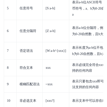
表示
a-b
位ASCII符号
5
任意符号
[S:
a-b
]
币符号，a、b为
0-20
自
a
表示
a-b
位分隔符，例如
6
任意分隔符
[Z:
a-b
]
为
0-20
自然数，且b大于
表示长度为
a-b
位不包含
7
否定语法
[W:
a-b
^{xxx}]
b为
0-20
自然数，且b大
表示必须完全符合xxx，
8
符合文本
xxx
持的任何内容
表示只要包含xxx即可匹
9
模糊匹配语法
~xxx
法支持的任何内容
10
非必选文本
[xxx?]
表示文本中可以存在或不