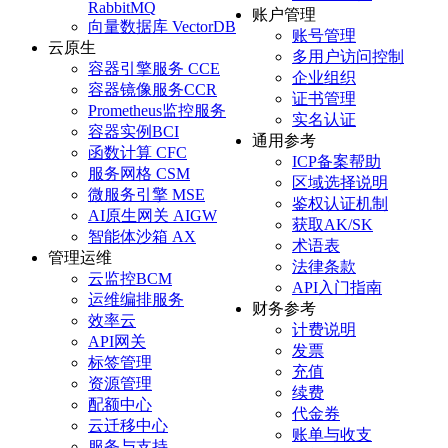
RabbitMQ
账户管理
向量数据库 VectorDB
账号管理
云原生
多用户访问控制
容器引擎服务 CCE
企业组织
容器镜像服务CCR
证书管理
Prometheus监控服务
实名认证
容器实例BCI
通用参考
函数计算 CFC
ICP备案帮助
服务网格 CSM
区域选择说明
微服务引擎 MSE
鉴权认证机制
AI原生网关 AIGW
获取AK/SK
智能体沙箱 AX
术语表
管理运维
法律条款
云监控BCM
API入门指南
运维编排服务
财务参考
效率云
计费说明
API网关
发票
标签管理
充值
资源管理
续费
配额中心
代金券
云迁移中心
账单与收支
服务与支持