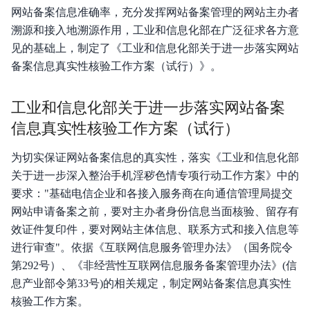
网站备案信息准确率，充分发挥网站备案管理的网站主办者
ICP备案前准备
溯源和接入地溯源作用，工业和信息化部在广泛征求各方意
通过PC端进行备案
见的基础上，制定了《工业和信息化部关于进一步落实网站
备案信息真实性核验工作方案（试行）》。
通过百度智能云APP进行ICP备案
工业和信息化部关于进一步落实网站备案
变更类备案相关
信息真实性核验工作方案（试行）
取消注销类备案相关
为切实保证网站备案信息的真实性，落实《工业和信息化部
公安备案
关于进一步深入整治手机淫秽色情专项行动工作方案》中的
要求："基础电信企业和各接入服务商在向通信管理局提交
二次核查
网站申请备案之前，要对主办者身份信息当面核验、留存有
下载常用备案文件
效证件复印件，要对网站主体信息、联系方式和接入信息等
进行审查"。依据《互联网信息服务管理办法》（国务院令
常见问题
第292号）、《非经营性互联网信息服务备案管理办法》(信
息产业部令第33号)的相关规定，制定网站备案信息真实性
政策法规
核验工作方案。