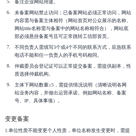
备注企业网站用途。
ICP备案前准备
未备案网站禁止访问；已备案网站必须正常访问，网站
通过PC端进行备案
内容需与备案主体相符（网站首页对公众展示的名称、
网站title名称需与备案中的网站名称相符合），网站底
通过百度智能云APP进行ICP备案
部必须悬挂备案号且可正常跳转工信部首页。
变更类备案相关
不同负责人需填写3个或4个不同的联系方式，应急联系
电话不能和任一负责人的手机号码相同。
取消注销类备案相关
仲裁委员会登记证可以正常提交备案，需提供副本，性
公安备案
质选择仲裁机构。
主体下网站数量≥5，需提供情况说明（清晰说明各网
二次核查
站业务内容，并做出运营承诺。例如网站名称、备案
下载常用备案文件
号、IP、具体事项）。
常见问题
变更备案
政策法规
1.单位性质不能变更个人性质，单位名称发生变更时，需提