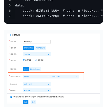
4
5
6
7
    bossk: cGFzc3dvcmQ=  # echo -n "bossk...." |