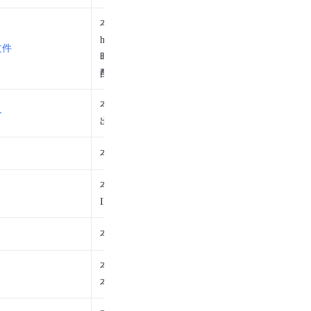
本接口用于在新建导入的
huggingface对话模型版本
文件
时，上传自定义的对话模板
配置文件
本接口用于创建模型版本导
务
出任务
本接口用于删除我的模型
本接口用于根据模型版本
ID删除我的模型版本
本接口用于新建我的模型
本接口用于新建我的模型版
本