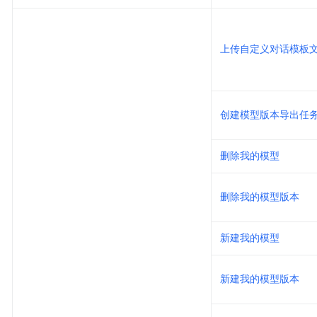
上传自定义对话模板
创建模型版本导出任
删除我的模型
删除我的模型版本
新建我的模型
新建我的模型版本