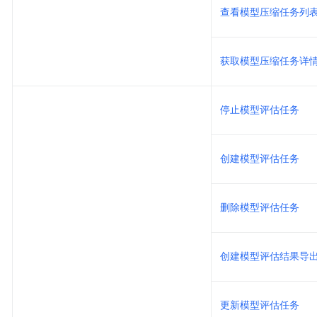
查看模型压缩任务列
获取模型压缩任务详
停止模型评估任务
创建模型评估任务
删除模型评估任务
创建模型评估结果导
更新模型评估任务