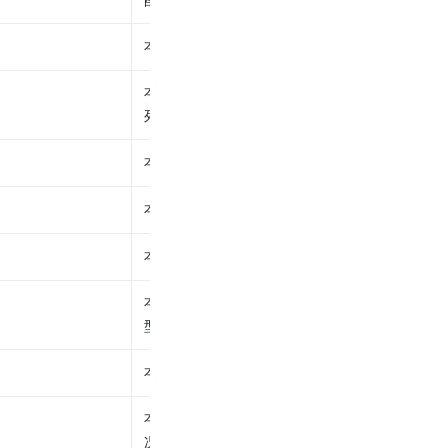
配置信息
零算法基础定制高精度AI模型
本接口停用指定的接入点
全功能AI开发平台BML
提供一站式AI开发、训练及推理环境，
本接口用于获取自定义服务
列表
本接口用于获取服务详情
本接口用于创建服务
AI安全护栏
多模态大模型的安全围栏，助力企业内容合规
本接口用于下线定制服务
MapReduce计算集群服务
本接口用于更新服务基础模
供全托管的Hadoop/Spark计算集群服务，安全可靠
型版本
本接口用于扩缩容定制服务
本接口用于查询服务调用情
况