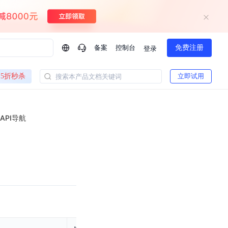
备案
控制台
免费注册
登录
问问AI助手
5折秒杀
立即试用
搜索本产品文档关键词
企业实名认证有什么福利？
如何免费试用百度智
方案
智慧政务
API导航
模型与应用
一站式企业级大模型服务
热门产品
AI体验中心
Dumate
业管理系统智能化升级
政务智能体的百度搜索解决方案
提供一站式、开箱即用的AI服务
百度搭子DuMate
百度智能云大模型系列课程
云服务器BCC
馈渠道
新动态
你的超级AI助手 真干活 用搭子
500+节免费观看 持续更新
工程大模型解决方案
智慧水务智能体解决方案
Duclaw
其他大模型
百度千帆·大模型服务及Agent开发平台
千帆大模型平台
诉渠道
了解
以Agent为核心的一站式企业级大模型服务平台
Deepseek-V4-Flash
文本生成模型，通过更小的模型参数与激活规模，提供更为快捷、经济的 API 服务
百度胜算·数据智能平台
企业实名认证专属权益
大模型专家服务
热门AI能力