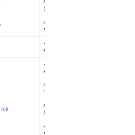
本接口用于查看模型压缩任
表
务列表
本接口用于获取模型压缩任
情
务详情
本接口用于停止模型评估任
务
本接口用于创建模型评估任
务
本接口用于根据评估任务
ID，删除模型评估任务
本接口用于创建模型评估结
出任务
果导出任务
本接口用于更新模型评估任
务信息