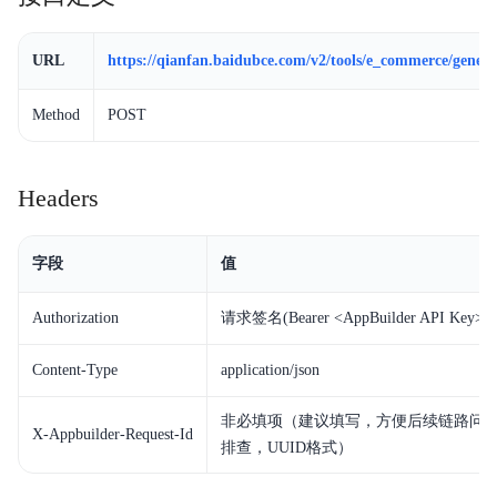
Agent
开
URL
https://qianfan.baidubce.com/v2/tools/e_commerce/generat
发
平
Method
POST
台
Headers
字段
值
平台介绍
模型介绍
Authorization
请求签名(Bearer <AppBuilder API Key>)
Token Plan 个人版
Content-Type
application/json
Token Plan 企业版
非必填项（建议填写，方便后续链路问
X-Appbuilder-Request-Id
排查，UUID格式）
Coding Plan