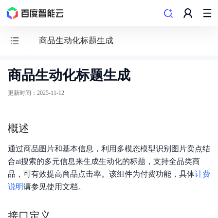
商品生动化标题生成
商品生动化标题生成
百
度
更新时间
：
2025-11-12
千
帆
概述
·
大
通过商品图片和基本信息，利用多模态模型识别图片卖点结
模
合ai搜索的多元信息来生成生动化的标题，支持全品类商
型
品，可有效提高商品点击率。该组件为付费功能，具体
计费
服
说明
请参见使用文档。
务
及
接口定义