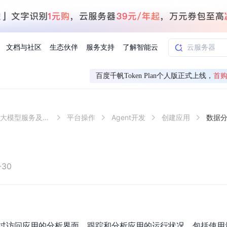
文档与社区
生态伙伴
服务支持
了解智能云
百度千帆Token Plan个人版正式上线，
首购
AI应用方案
智慧工业
百度千帆·大模型服务及Agent开发平台
平台操作
Agent开发
创建应用
数据
知一
合作伙伴赋能
学习认证
行业解读
千帆社区
AI赋能
企服推荐
千帆AI加速器
联系我们
新闻动态
元新购券
全栈AI能力赋能应用开发
百度搭子DuMate
择计费模式
署
百度千帆·大模型服务及Agent开发平台
能源行业企
中心
合作伙伴培训
实践案例
线上大模型案例课程
你的超级AI助手 真干活 用搭子
验
域名注册服务
行时
培训认证
行业白皮书
我要建议
最新资讯
端到端语音语言大模型
.9元
.COM域名注册29元起
道
学练考认一站式平台
权威、全面的行业报告解读
产品及服务官方反
百度智能云业内最
槛部署7x24小时个人超级助手
基于跨模态大模型，体验超拟人对话
快速搭建企业AI知识库问答平台
客悦智能客服
船舶与海洋
合作伙伴课程中心
千帆杯AI参赛作品
线上产品实操课程
-30
益
智能商标注册
课程学习
分析师报告
我要投诉
公告通知
大模型语音合成
law
百度百舸AI算力管理
合作伙伴人才认证
线下培育
减6000元
首购275元，多买多省
全场景课程体系
权威机构云市场趋势解读
产品及服务官方投
最新公告通知及时
云计算服务
大模型升级语音合成，音色更自然
PP-StructureV3
low 编排平台
飞桨企业赋能
人才认证
限时招募中
建站特惠
多模态基础大模型，去幻觉、逻辑推理和代码能力明显增强
高效文档解析模型，复杂结构和多栏布局文档处理优势显著
大模型文档解析
信息公告
助手
返利 最高8万元
企业首购SSL证书5折
过访问应用的分析界面，跟踪和分析应用的运行状况，包括使用
学习中心