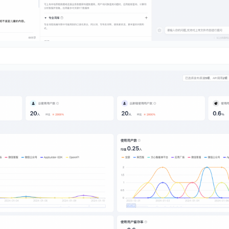
实时整合文本、图像、PDF等多模态数据，生成高质量结构化报告
严格按照人工编排工作流对话，适用于严谨的业务流程
多智能体协作
可结合全网实时信息进行智能问答，能力丰富强大
支持自定义导入并官方预置多个子Agent,协同完成复杂 场景任务
AI云原生与一体机
百度百舸·AI计算平台
销一体化AI应用
大模型训推一体化基础设施，十万卡大规模集群
原生产品
百度百舸一体机
政务大模型原生产品体系
搭载百舸异构计算平台，提供高效的异构资源管理
千帆一体机
覆盖全场景的医疗AI生态
搭载千帆大模型工具链平台，内置文心与精选开源大模型
向量数据库
户全生命周期营销闭环
VectorDB 纯自研高性能、高性价比、生态丰富且即开即用