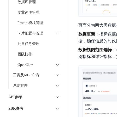
智
数据库管理
语
区
备
能
音
块
份
专业词库管理
平
超
技
链
BCB
台
级
术
Prompt模板管理
页面分为两大类数据
表
DataBuilder
链
人
格
BaaS
卡片配置与管理
城
数据更新
：指标数据
脸
存
平
市
据，确保信息的时效
识
批量任务管理
储
台
时
别
数据视图范围选择
：
TableStorage
空
超
团队协作
览指标和详细指标，
人
大
级
体
OpenClaw
数
链
CDN
分
据
数
与
工具及MCP广场
析
分
内
字
边
语
析
容
商
系统管理
缘
言
DMI
分
品
服
处
API参考
发
可
务
理
网
信
安
SDK参考
技
络
登
全
术
CDN
记