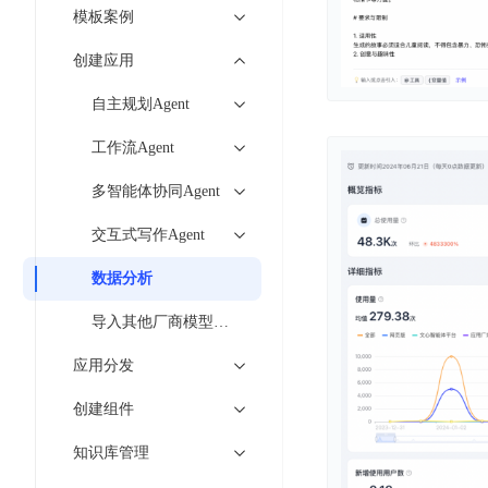
工
网
模板案例
超3000万全行业词条，800万用户共吸纳
度
BLS
智
关
伐
消
能
创建应用
智能生成PPT
百度AI搜索
BSG
谋
息
物
智能大纲汇总，文库资源沉淀
数
自主规划Agent
百
服
联
据
度
务
网
工作流Agent
流
一
for
解
转
AI原生应用
见
Kafka
决
多智能体协同Agent
平
方
智
消
台
伐谋
百度智能云客悦
交互式写作Agent
案
能
息
CloudFlow
全球领先的可商用自我演化超级智能体
大模型驱动的服务营
代
服
度
数据分析
极
码
务
家-
秒哒
九州·政务大模型
速
导入其他厂商模型服务
助
for
AIOT
无代码应用搭建平台
构建“1+1+5+∞”
文
手
RocketMQ
语
应用分发
件
百度智能云数字员工
百度智能云灵医
音
文
千
缓
平
内容运营等8款数字员工焕新上线！免费体验！
医疗AI大模型，构建
创建组件
字
帆
存
台
识
数
RapidFS
百度一见
百战·数智营销
知识库管理
别
据
云边协同、自主进化的视觉智能体平台
赋能合作伙伴打造客
云