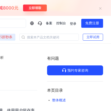
备案
控制台
免费注册
登录
问问AI助手
5折秒杀
立即试用
搜索本产品文档关键词
企业实名认证有什么福利？
如何免费试用百度智
方案
智慧政务
分析
模型与应用
有问题
一站式企业级大模型服务
热门产品
AI体验中心
Dumate
业管理系统智能化升级
政务智能体的百度搜索解决方案
提供一站式、开箱即用的AI服务
预约专家咨询
百度搭子DuMate
百度智能云大模型系列课程
云服务器BCC
馈渠道
新动态
你的超级AI助手 真干活 用搭子
500+节免费观看 持续更新
工程大模型解决方案
智慧水务智能体解决方案
Duclaw
其他大模型
百度千帆·大模型服务及Agent开发平台
千帆大模型平台
本页目录
诉渠道
了解
以Agent为核心的一站式企业级大模型服务平台
DeepSeek V3.2 Think
整体概述
文本生成模型，长文本训练和推理效率的大幅提升
百度胜算·数据智能平台
企业实名认证专属权益
大模型专家服务
热门AI能力
量、使用用户留存率