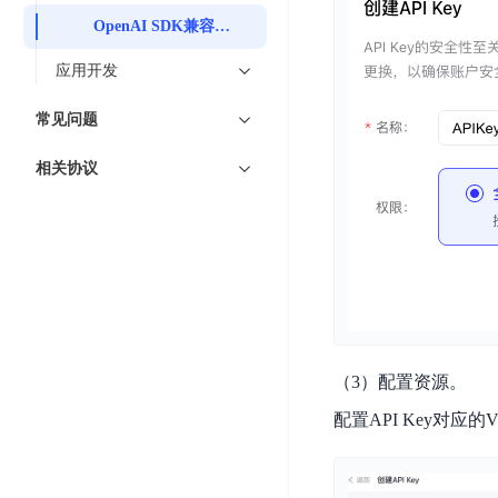
工
网
超3000万全行业词条，800万用户共吸纳
度
BLS
OpenAI SDK兼容介绍
智
关
伐
消
能
智能生成PPT
百度AI搜索
BSG
应用开发
谋
息
物
智能大纲汇总，文库资源沉淀
数
百
服
联
常见问题
据
度
务
网
流
一
for
解
相关协议
转
AI原生应用
见
Kafka
决
平
方
智
消
台
伐谋
百度智能云客悦
案
能
息
CloudFlow
全球领先的可商用自我演化超级智能体
大模型驱动的服务营
代
服
度
极
码
务
家-
秒哒
九州·政务大模型
速
助
for
AIOT
无代码应用搭建平台
构建“1+1+5+∞”
文
手
RocketMQ
语
件
（3）配置资源。
百度智能云数字员工
百度智能云灵医
音
文
千
缓
平
内容运营等8款数字员工焕新上线！免费体验！
医疗AI大模型，构建
配置API Key对应的
字
帆
存
台
识
数
RapidFS
百度一见
百战·数智营销
别
据
云边协同、自主进化的视觉智能体平台
赋能合作伙伴打造客
云