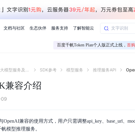
文档与社区
生态伙伴
服务支持
了解智能云
百度千帆Token Plan个人版正式上线，
首购
AI应用方案
智慧工业
百度千帆·大模型服务及Agent开发平台
SDK参考
模型服务
推理服务API
Ope
知一
合作伙伴赋能
学习认证
行业解读
千帆社区
AI赋能
企服推荐
千帆AI加速器
联系我们
新闻动态
元新购券
全栈AI能力赋能应用开发
百度搭子DuMate
择计费模式
署
百度千帆·大模型服务及Agent开发平台
能源行业企
SDK兼容介绍
中心
合作伙伴培训
实践案例
线上大模型案例课程
你的超级AI助手 真干活 用搭子
验
域名注册服务
行时
培训认证
行业白皮书
我要建议
最新资讯
端到端语音语言大模型
.9元
.COM域名注册29元起
道
学练考认一站式平台
权威、全面的行业报告解读
产品及服务官方反
百度智能云业内最
槛部署7x24小时个人超级助手
基于跨模态大模型，体验超拟人对话
快速搭建企业AI知识库问答平台
客悦智能客服
船舶与海洋
合作伙伴课程中心
千帆杯AI参赛作品
线上产品实操课程
-09
益
智能商标注册
课程学习
分析师报告
我要投诉
公告通知
大模型语音合成
law
百度百舸AI算力管理
合作伙伴人才认证
线下培育
减6000元
首购275元，多买多省
全场景课程体系
权威机构云市场趋势解读
产品及服务官方投
最新公告通知及时
云计算服务
大模型升级语音合成，音色更自然
PP-StructureV3
low 编排平台
enAI兼容的使用方式，用户只需调整api_key、base_url、m
飞桨企业赋能
人才认证
限时招募中
建站特惠
多模态基础大模型，去幻觉、逻辑推理和代码能力明显增强
高效文档解析模型，复杂结构和多栏布局文档处理优势显著
大模型文档解析
调用千帆模型推理服务。
信息公告
助手
返利 最高8万元
企业首购SSL证书5折
学习中心