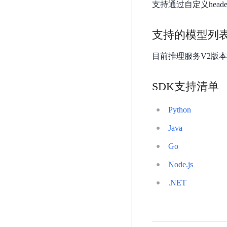
支持通过自定义head
开
服
检
理
发
务
测
平
平
器
服
支持的模型列
台
台
ECS
务
BaiduLinuxOS
目前推理服务V2版本
零
流
门
量
数
槛
审
SDK支持清单
云
据
AI
计
云
市
库
云
开
分
数
Python
场
市
发
析
据
Java
场
平
库
云
台
RDS
Go
审
EasyDL
计
云
解
Node.js
知
数
决
业
.NET
识
金
据
务
方
理
融
库
安
案
解
云
Redis
全
机
工
风
云