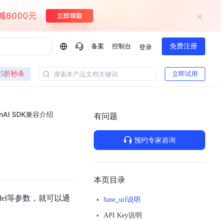
备案
控制台
免费注册
登录
问问AI助手
5折秒杀
立即试用
搜索本产品文档关键词
企业实名认证有什么福利？
如何免费试用百度智
方案
智慧政务
nAI SDK兼容介绍
模型与应用
有问题
一站式企业级大模型服务
热门产品
AI体验中心
Dumate
业管理系统智能化升级
政务智能体的百度搜索解决方案
提供一站式、开箱即用的AI服务
预约专家咨询
百度搭子DuMate
百度智能云大模型系列课程
云服务器BCC
馈渠道
新动态
你的超级AI助手 真干活 用搭子
500+节免费观看 持续更新
工程大模型解决方案
智慧水务智能体解决方案
Duclaw
其他大模型
百度千帆·大模型服务及Agent开发平台
千帆大模型平台
本页目录
诉渠道
了解
以Agent为核心的一站式企业级大模型服务平台
Deepseek-V4-Flash
odel等参数，就可以通
base_url说明
文本生成模型，通过更小的模型参数与激活规模，提供更为快捷、经济的 API 服务
百度胜算·数据智能平台
API Key说明
企业实名认证专属权益
大模型专家服务
热门AI能力