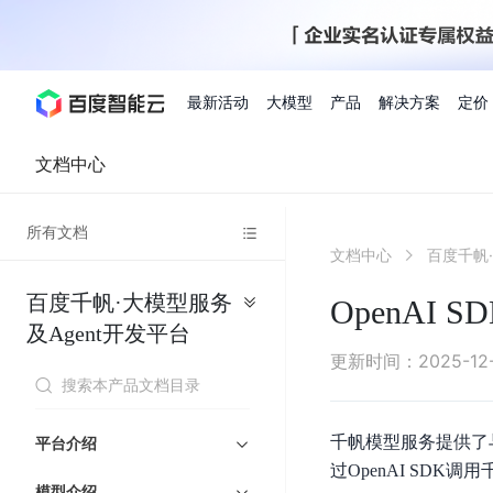
最新活动
大模型
产品
解决方案
定价
文档中心
查看全部活动
进入千帆大模型平台
百度智能云全部产品
全部解决方案
了解定价
文档与社区
了解合作伙伴体系
进入服务与支持
云智一体3.0
所有文档
AI应用与智能体
文档中心
精选活动
价格计算器
文档
关于合作伙伴
基础服务
市场活动
成为合作伙伴
增值服务-百度智能云
最佳实践
优惠上云
价格详情
开发者资源
新手专享
上云领万
百度千帆
精选推荐
精选推荐
自由搭配产品组合，轻松预估成本
了解定价模式，合理选
百度千帆·大模型服务
Hermes Agent应用部
OpenAI 
百度千帆·大模型服务及Agent开发平台
我们的伙伴体系
代理销售伙伴
千帆AI应用开发者
人
存
智
物
以Agent为核心的一站式企业级大模型服务平台
云服务器品类特惠
新客限时体
自助工具
2026 百度AI开发者大会
大模型专家服务
智能中国 | 数字化转型进
DuClaw
行业解决方案
人工智能
及Agent开发平台
工
储
能
联
云服务器2核4G低至39元/年
企业数字员工9
提供常见使用问题快速解决通道
开启「万物一体」新纪元
提供常见使用问题快速解决通
联合央视聚焦企业数字化转型
一键部署DuClaw，零门
通用解决方案
百度伐谋
查询合作伙伴
解决方案销售伙伴
SDK中心
百
对
MapReduce
物
更新时间
：
2025-12
智
大
网
百度千帆
智能应用
度
象
联
免费试用体验馆
文心大模型
企业专享权
解决方案实践
智能助手
文心 Moment 大会
云专家服务
智能中国 | 标杆案例
流
云服务器 BCC
10分钟快速部署OpenC
能
数
服
客悦
优秀伙伴展示
技术合作伙伴
API平台
智能体
语音技术
千
存
网
注册并完成实名认证，立即体验热门产品
权益礼包至高可
式
提供常见使用问题快速解决通道
文心大模型 5.0 正式版上线
一对一定制化支持服务
云智一体赋能千行百业
安全稳定，提供高弹性的
据
务
帆
储
核
ERNIE 4.5 Turbo
ERNIE 5.1
快速搭建与AI Workf
千帆模型服务提供了与Op
计
图像技术
文字识别
平台介绍
数字员工-营销内容创作
精品案例展示
服务伙伴
示例代码中心
人工智能热销榜
模
BOS
心
云推广大使
工单服务
企业支持计划
搜索能力登顶国内，预训练成本仅为业界6%
百度网盘企业版
算
过OpenAI SDK
人脸与人体
语言与知识
搭建私有知识库与AI
型
套
新购1元，AI能力引擎量包低至75折
推荐新客下单
数字员工-组件开放平台
模型介绍