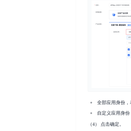
智
语
区
备
能
音
块
份
平
超
技
链
BCB
台
级
术
表
DataBuilder
链
人
格
BaaS
城
脸
存
平
市
识
储
台
时
别
TableStorage
空
超
人
大
级
体
数
链
CDN
分
据
数
与
析
分
内
字
边
语
析
容
商
缘
言
DMI
分
品
全部应用身份，表
服
处
发
可
自定义应用身份，
务
理
网
信
安
技
络
登
（4） 点击确定。
全
术
CDN
记