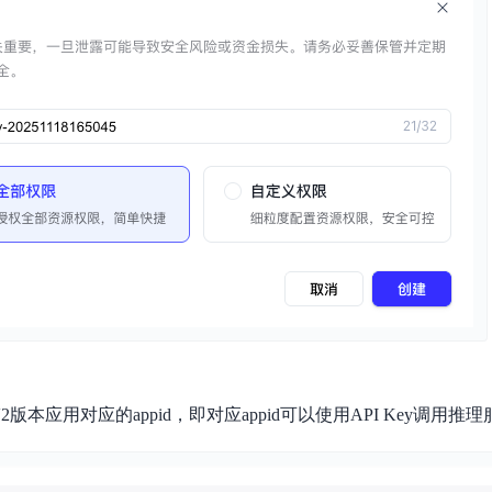
实时整合文本、图像、PDF等多模态数据，生成高质量结构化报告
严格按照人工编排工作流对话，适用于严谨的业务流程
多智能体协作
可结合全网实时信息进行智能问答，能力丰富强大
支持自定义导入并官方预置多个子Agent,协同完成复杂 场景任务
AI云原生与一体机
百度百舸·AI计算平台
销一体化AI应用
大模型训推一体化基础设施，十万卡大规模集群
原生产品
百度百舸一体机
政务大模型原生产品体系
搭载百舸异构计算平台，提供高效的异构资源管理
千帆一体机
覆盖全场景的医疗AI生态
搭载千帆大模型工具链平台，内置文心与精选开源大模型
V2版本应用对应的appid，即对应appid可以使用API Key调用
向量数据库
户全生命周期营销闭环
VectorDB 纯自研高性能、高性价比、生态丰富且即开即用