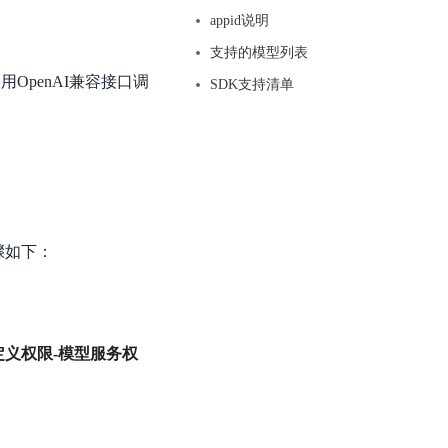
基于业务本体驱动的企业数据智能平台
百度智能云千帆AI原生应用商店
GLM-5.2
云服务器39元/年起，领万元券包
appid说明
赋能企业AI原生应用创新
提供一站式、开箱即用的AI服务
近千款AI应用，解锁多元体验
文本生成模型，支持 1M 上下文，长程任务执行更稳定、工程规范遵循更可靠
百度伐谋
查看详情
支持的模型列表
查看详情
查看详情
态一站获取
全球领先的可商用自我演化超级智能体
OpenAI兼容接口调
kimi-k2.6
SDK支持清单
dOS生态适配
文本生成模型，同时支持文本、图片与视频输入，思考与非思考模式，对话与 Agent 任务
Hogee
企业一站式AI营销应用
Qwen3.5-397B-A17B
原生视觉语言模型，具备强大的代码生成与智能体能力，对于各类智能体场景具有良好的泛化性
百度一见视觉智能体平台
识别服务
云边协同、自主进化的视觉智能体平台
步骤如下：
秒哒
模型开发
无代码应用搭建平台
百度千帆·大模型服务及Agent开发平台
RedClaw
以Agent为核心的一站式企业级大模型服务平台
定义权限-模型服务权
万能AI助手，让想法直接发生
百度胜算·数据智能平台
基于业务本体驱动的企业数据智能平台
零门槛AI开发平台EasyDL