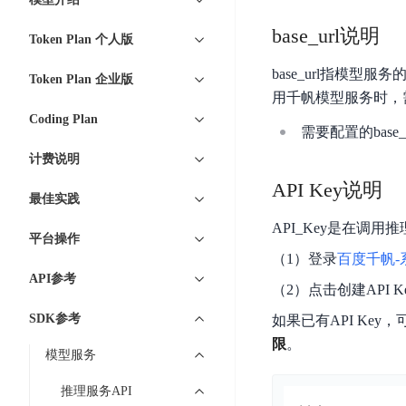
7 × 24 小时在线提供服务
复杂业务专属支持
云
BSC
AI原生应用商店
云市场
新手入门
ERNIE X1 Turbo
DeepSeek-V4
服
件
磁
云计算
数
base_url说明
搭建官网在线客服与
大模型增值服务上新
免费大模型
云服务器BCC
具备更长的思维链，
务
结构创新和超高上下文效率、Agent 能力得到专项优化
Token Plan 个人版
GPU云服务器
盘
时
特惠榜单
网站建设
入门指南
据
工信部教考中心大模型证书6折
入门到进阶，
及
计算
存储
配备GPU的云端服务器
CDS
序
base_url指模
ERNIE X1.1
可
语音识别
ERNIE 5.0-正式版
Token Plan 企业版
Agent
营销服务
安全服务
最佳实践
时
网络
数据库
文
视
用千帆模型服务时，需要
原生全模态大模型，基础能力全面升级
开
轻量应用服务器
空
人脸识别
件
化
Coding Plan
大数据
容器
发
行业智能
企业应用
需要配置的base_
数
PaddleOCR-VL
ERNIE 4.5 Turbo VL
存
Sugar
平
文字识别
安全
CDN与边缘
据
全新多模理解模型，图片理解、创作、翻译、代码等能力显著
计费说明
储
BI
分析决策
公司服务
台
对象存储BOS
库
CFS
管理运维
混合云
API Key说明
图像识别
Elasticsearch
稳定、安全、高效、高可
百
TSDB
最佳实践
智能办公
人工智能
并
操作系统
度
数
物
ARM云
API_Key是在调用
弹性公网IP
MCP及Agent开发
行
平台操作
生活休闲
API商城
胜
据
联
应用产品
文
为用户访问公网提供IP
（1）登录
百度千帆-系
算
仓
网
MCP组件
件
精选Agent
API参考
库
智能应用
行业应用
（2）点击创建API K
DuClaw
安
百度云手机
存
聚合优质工具与MCP服务
官方能力直达，快速
PALO
全
视频云平台
企业服务
SDK参考
如果已有API Ke
DuMate
储
日
套
百度搜索
全能AI助手
PFS
限
。
地图服务
秒
模型服务
志
件
25年搜索沉淀，权威高质多模态信源
哒
存
服
天
推理服务API
储
百度百科
深度研究Agent
百
务