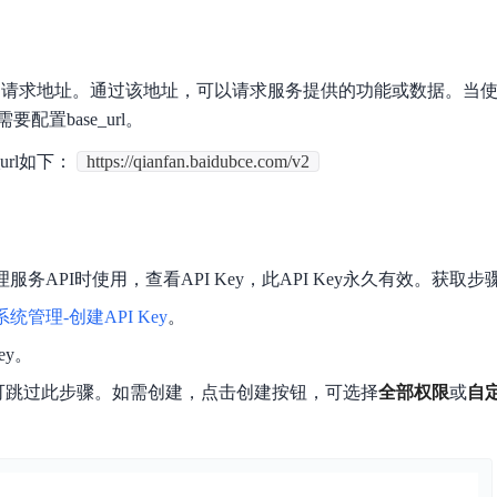
数亿用户验证的企业数字资产管理平台，集智能管理、多人协作、大文件极速传输于一体
18 种格式解析，结构化输出文档关键信息
生态伙伴方案
端到端语音语言大模型
公告通知
线索转化入口
课程
国内短信套餐包
更强的深度思考能力
考试中心
基于Cross-Attention跨模态语音大模型，体验超拟人对话
看图识万物
船舶与海洋工程大模型解决方案
产品公告与服务动
大模型系列课程一站观看
企业首购限时0.99元起
，计算密集型应用专享
视觉+多模态大模型，万物精准识别
型服务的请求地址。通过该地址，可以请求服务提供的功能或数据。当使用
大模型语音合成
BaiduLinuxClou
政务智能体的百度搜索解决方案
配置base_url。
在事实性、指令遵循、智能体等能力上均有显著提升
音色具备更高的自然度、丰富的情感表达等特点
智能文档分析
能源行业企业管理系统智能化升级解决方案
生态适配指南
提供官网搭建、web应用搭建、云上学习和测试等场景的服务
文心大模型驱动，一站式文档处理
url如下：
https://qianfan.baidubce.com/v2
大模型声音复刻
先进、高效的文档解析模型，专为文档元素识别设计
录制5秒音频，即可极速复刻音色
智慧水务智能体解决方案
生态兼容性全景图
文字识别
拓展的云存储服务
覆盖多种场景、多种语言的高精度整图文字检测和
推理服务API时使用，查看API Key，此API Key永久有效。获取
图像增强
地址和公网带宽，增加用户使用弹性
去雾增强放大，重建高清无损图像
统管理-创建API Key
。
Agent开发工具链
ey。
大模型声音复刻
体验AI方案
丰富的Agent开发工具、一站式创建
y，可跳过此步骤。如需创建，点击创建按钮，可选择
面向企业客户在游戏、营销、直播、办公等场景提供高效稳定的一站式解决方案
基于大模型zero-shot技术，随时随地录制数秒音频
全部权限
或
自
自主规划Agent
内置多种AI助手常见能力，深入理解用户意图，智能调度多种MCP工具
自主思考并规划任务，适用于基础或日常的业务流程
工作流Agent