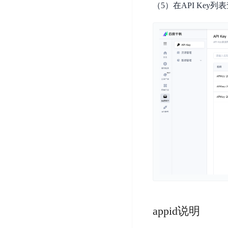
DDoS
（5）在API Key列表
平
图
海
防
台
像
外
护
识
CDN
服
超
别
务
级
动
链
图
态
应
可
像
加
用
信
搜
速
防
存
索
DRCDN
火
证
墙
图
边
WAF
像
缘
增
计
云
混
强
算
安
合
广
节
全
云
BML
目
点
中
全
混
BEC
心
功
合
appid说明
能
边
安
云
AI
缘
全
管