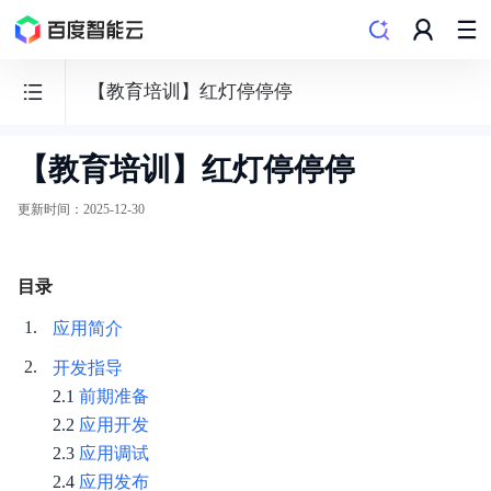
【教育培训】红灯停停停
【教育培训】红灯停停停
百
度
更新时间
：
2025-12-30
千
帆
目录
·
大
应用简介
模
开发指导
型
2.1
前期准备
服
2.2
应用开发
务
2.3
应用调试
及
2.4
应用发布