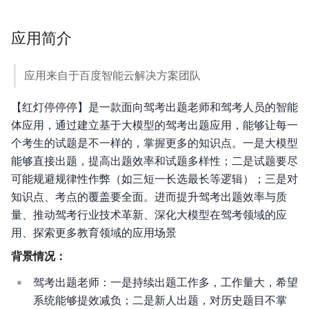
Agent
开
应用简介
发
平
应用来自于百度智能云解决方案团队
台
【红灯停停停】是一款面向驾考出题老师和驾考人员的智能
体应用，通过建立基于大模型的驾考出题应用，能够让每一
个考生的试题是不一样的，掌握更多的知识点。一是大模型
能够直接出题，提高出题效率和试题多样性；二是试题要尽
平台介绍
可能规避规律性作弊（如三短一长选最长等逻辑）；三是对
知识点、考点的覆盖要全面。进而提升驾考出题效率与质
模型介绍
量、推动驾考行业技术革新、深化大模型在驾考领域的应
Token Plan 个人版
用、探索更多教育领域的应用场景
背景情况：
Token Plan 企业版
驾考出题老师：一是持续出题工作多，工作量大，希望
Coding Plan
系统能够提效减负；二是新人出题，对历史题目不掌