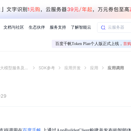
文档与社区
生态伙伴
服务支持
了解智能云
百度千帆Token Plan个人版正式上线，
首购
AI应用方案
智慧工业
百度千帆·大模型服务及Agent开发平台
SDK参考
应用开发
应用
应用调用
知一
合作伙伴赋能
学习认证
行业解读
千帆社区
AI赋能
企服推荐
千帆AI加速器
联系我们
新闻动态
元新购券
全栈AI能力赋能应用开发
百度搭子DuMate
择计费模式
署
百度千帆·大模型服务及Agent开发平台
能源行业企
中心
合作伙伴培训
实践案例
线上大模型案例课程
你的超级AI助手 真干活 用搭子
验
域名注册服务
行时
培训认证
行业白皮书
我要建议
最新资讯
端到端语音语言大模型
.9元
.COM域名注册29元起
道
学练考认一站式平台
权威、全面的行业报告解读
产品及服务官方反
百度智能云业内最
槛部署7x24小时个人超级助手
基于跨模态大模型，体验超拟人对话
快速搭建企业AI知识库问答平台
客悦智能客服
船舶与海洋
合作伙伴课程中心
千帆杯AI参赛作品
线上产品实操课程
-29
益
智能商标注册
课程学习
分析师报告
我要投诉
公告通知
大模型语音合成
law
百度百舸AI算力管理
合作伙伴人才认证
线下培育
减6000元
首购275元，多买多省
全场景课程体系
权威机构云市场趋势解读
产品及服务官方投
最新公告通知及时
云计算服务
大模型升级语音合成，音色更自然
PP-StructureV3
low 编排平台
飞桨企业赋能
人才认证
限时招募中
建站特惠
多模态基础大模型，去幻觉、逻辑推理和代码能力明显增强
高效文档解析模型，复杂结构和多栏布局文档处理优势显著
大模型文档解析
信息公告
助手
返利 最高8万元
企业首购SSL证书5折
t组件支持调用在
百度千帆
上通过AppBuilderClient构建并发布的智
学习中心