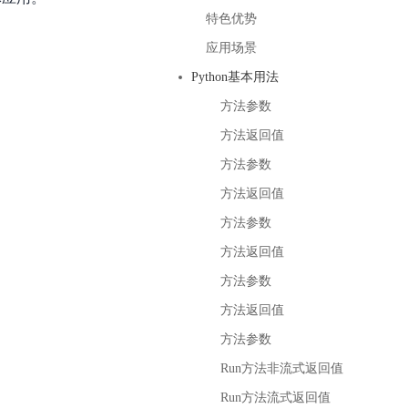
基于业务本体驱动的企业数据智能平台
百度智能云千帆AI原生应用商店
GLM-5.2
云服务器39元/年起，领万元券包
特色优势
赋能企业AI原生应用创新
提供一站式、开箱即用的AI服务
近千款AI应用，解锁多元体验
文本生成模型，支持 1M 上下文，长程任务执行更稳定、工程规范遵循更可靠
百度伐谋
查看详情
应用场景
查看详情
查看详情
态一站获取
全球领先的可商用自我演化超级智能体
kimi-k2.6
Python基本用法
dOS生态适配
文本生成模型，同时支持文本、图片与视频输入，思考与非思考模式，对话与 Agent 任务
Hogee
方法参数
企业一站式AI营销应用
Qwen3.5-397B-A17B
方法返回值
原生视觉语言模型，具备强大的代码生成与智能体能力，对于各类智能体场景具有良好的泛化性
方法参数
百度一见视觉智能体平台
识别服务
云边协同、自主进化的视觉智能体平台
方法返回值
方法参数
秒哒
模型开发
方法返回值
无代码应用搭建平台
百度千帆·大模型服务及Agent开发平台
方法参数
RedClaw
以Agent为核心的一站式企业级大模型服务平台
方法返回值
万能AI助手，让想法直接发生
百度胜算·数据智能平台
方法参数
基于业务本体驱动的企业数据智能平台
Run方法非流式返回值
Run方法流式返回值
零门槛AI开发平台EasyDL