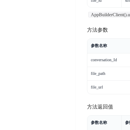
file_id
str
DDoS
平
图
海
防
台
像
AppBuilderClient().up
外
护
识
CDN
服
超
别
务
级
方法参数
动
链
图
态
应
可
像
加
用
参数名称
信
搜
速
防
存
索
DRCDN
火
conversation_Id
证
墙
图
边
WAF
file_path
像
缘
增
计
云
混
file_url
强
算
安
合
广
节
全
云
BML
目
点
中
全
方法返回值
混
BEC
心
功
合
能
边
安
云
参数名称
参
AI
缘
全
管