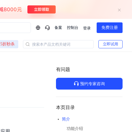
备案
控制台
免费注册
登录
问问AI助手
5折秒杀
立即试用
搜索本产品文档关键词
企业实名认证有什么福利？
如何免费试用百度智
方案
智慧政务
模型与应用
有问题
一站式企业级大模型服务
热门产品
AI体验中心
Dumate
业管理系统智能化升级
政务智能体的百度搜索解决方案
提供一站式、开箱即用的AI服务
预约专家咨询
百度搭子DuMate
百度智能云大模型系列课程
云服务器BCC
馈渠道
新动态
你的超级AI助手 真干活 用搭子
500+节免费观看 持续更新
工程大模型解决方案
智慧水务智能体解决方案
Duclaw
其他大模型
百度千帆·大模型服务及Agent开发平台
千帆大模型平台
本页目录
诉渠道
了解
以Agent为核心的一站式企业级大模型服务平台
DeepSeek V3.2 Think
简介
文本生成模型，长文本训练和推理效率的大幅提升
百度胜算·数据智能平台
功能介绍
企业实名认证专属权益
大模型专家服务
热门AI能力
能体应用。