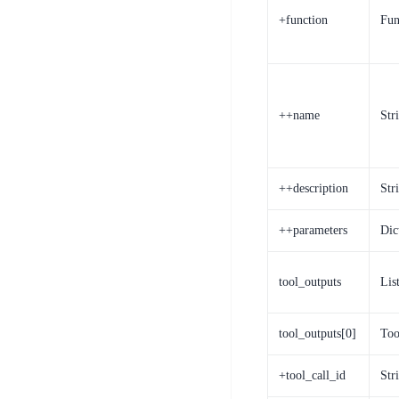
务
云
户
务
+function
Fun
Agent
账
堡
管
DTS
号
曦
垒
理
管
数
灵
机
理
据
数
安
库
字
++name
Str
多
全
智
人
用
漏
能
户
洞
驾
访
预
++description
Str
计
驶
问
警
算
舱
控
++parameters
Dic
云
操
DBSC
制
服
作
消
务
企
系
tool_outputs
Lis
息
器
业
统
服
BCC
组
安
务
tool_outputs[0]
Too
织
专
全
for
属
加
证
RabbitMQ
+tool_call_id
Str
服
固
书