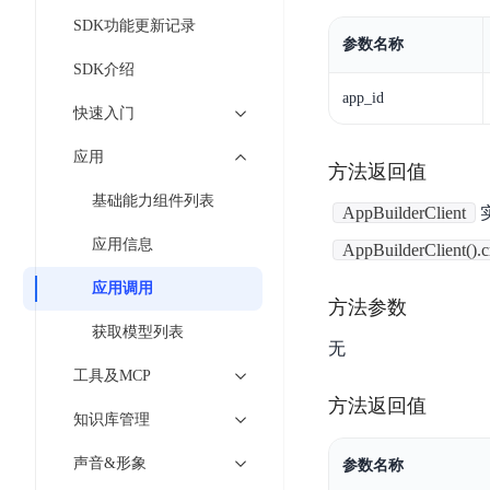
工
网
超3000万全行业词条，800万用户共吸纳
度
BLS
SDK功能更新记录
智
关
参数名称
伐
消
能
智能生成PPT
百度AI搜索
BSG
SDK介绍
谋
息
物
智能大纲汇总，文库资源沉淀
数
app_id
百
服
联
快速入门
据
度
务
网
流
应用
一
for
解
方法返回值
转
AI原生应用
见
Kafka
决
基础能力组件列表
平
方
AppBuilderClient
智
消
台
伐谋
百度智能云客悦
案
应用信息
能
息
AppBuilderClient().cr
CloudFlow
全球领先的可商用自我演化超级智能体
大模型驱动的服务营
代
服
度
应用调用
极
码
务
家-
秒哒
方法参数
九州·政务大模型
速
助
for
AIOT
获取模型列表
无代码应用搭建平台
构建“1+1+5+∞”
文
无
手
RocketMQ
语
件
工具及MCP
百度智能云数字员工
百度智能云灵医
音
文
千
缓
方法返回值
平
内容运营等8款数字员工焕新上线！免费体验！
医疗AI大模型，构建
字
帆
知识库管理
存
台
识
数
RapidFS
百度一见
百战·数智营销
声音&形象
别
据
参数名称
云边协同、自主进化的视觉智能体平台
赋能合作伙伴打造客
云