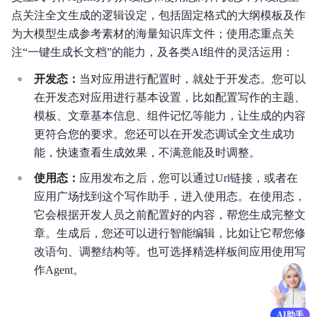
Agent
点关注全文生成的逻辑设定，包括固定格式的大纲模板及作
开
为大模型生成参考素材的海量知识库文件；使用态重点关
发
注“一键生成长文档”的能力，及各类AI组件的灵活运用：
平
开发态：
当对应用进行配置时，就处于开发态。您可以
台
在开发态对应用进行基本设置，比如配置写作的主题、
模板、文章基本信息、组件记忆等能力，让生成的内容
更符合您的要求。您还可以在开发态调试全文生成功
能，快速查看生成效果，不满意能及时调整。
平台介绍
使用态：
应用发布之后，您可以通过Url链接，或者在
应用广场找到这个写作助手，进入使用态。在使用态，
模型介绍
它会根据开发人员之前配置好的内容，帮您生成完整文
章。生成后，您还可以进行智能编辑，比如让它帮您修
Token Plan 个人版
改语句、调整结构等。也可选择精选样板间应用使用写
Token Plan 企业版
作Agent。
Coding Plan
AI助手