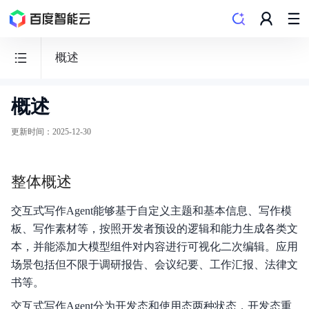
概述
概述
百
度
更新时间
：
2025-12-30
千
帆
整体概述
·
大
交互式写作Agent能够基于自定义主题和基本信息、写作模
模
板、写作素材等，按照开发者预设的逻辑和能力生成各类文
型
本，并能添加大模型组件对内容进行可视化二次编辑。应用
服
场景包括但不限于调研报告、会议纪要、工作汇报、法律文
务
书等。
及
交互式写作Agent分为开发态和使用态两种状态，开发态重