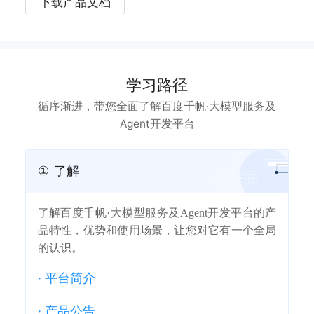
下载产品文档
学习路径
循序渐进，带您全面了解百度千帆·大模型服务及
Agent开发平台
①
了解
了解百度千帆·大模型服务及Agent开发平台的产
品特性，优势和使用场景，让您对它有一个全局
的认识。
·
平台简介
·
产品公告