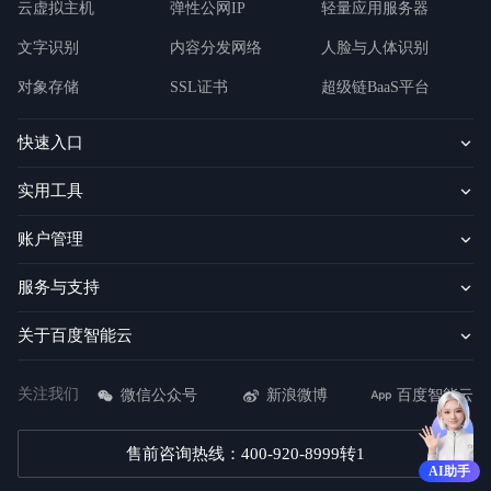
云虚拟主机
弹性公网IP
轻量应用服务器
文字识别
内容分发网络
人脸与人体识别
对象存储
SSL证书
超级链BaaS平台
快速入口
实用工具
账户管理
服务与支持
关于百度智能云
关注我们
微信公众号
新浪微博
百度智能云
售前咨询热线：400-920-8999转1
AI助手