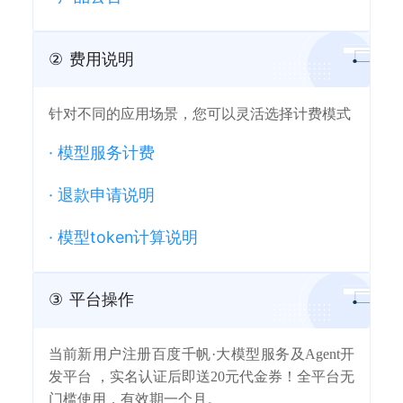
②
费用说明
针对不同的应用场景，您可以灵活选择计费模式
·
模型服务计费
·
退款申请说明
·
模型token计算说明
③
平台操作
当前新用户注册百度千帆·大模型服务及Agent开
发平台 ，实名认证后即送20元代金券！全平台无
门槛使用，有效期一个月。