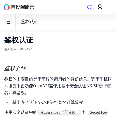
鉴权认证
鉴权认证
百
度
更新时间
：
2025-12-15
千
帆
鉴权介绍
·
大
鉴权的主要目的是用于校验调用者的身份信息。调用千帆模
模
型服务平台功能OpenAPI需使用基于安全认证AK/SK进行签
型
名计算鉴权。
服
基于安全认证AK/SK进行签名计算鉴权
务
及
使用安全认证中的
Access Key（即AK）
和
Secret Key