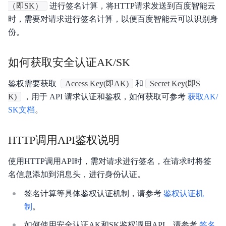
Agent
（即SK）
进行签名计算，将HTTP请求发送到百度智能云
时，需要对请求进行签名计算，以便百度智能云可以识别身
开
份。
发
平
如何获取安全认证AK/SK
台
鉴权需要获取
Access Key(即AK)
和
Secret Key(即S
K)
，用于 API 请求认证和鉴权，如何获取可参考
获取AK/
SK文档
。
平台介绍
HTTP调用API鉴权说明
模型介绍
使用HTTP调用API时，需对请求进行签名，在请求时将签
Token Plan 个人版
名信息添加到消息头，进行身份认证。
Token Plan 企业版
签名计算等具体鉴权认证机制，请参考
鉴权认证机
制
。
Coding Plan
如何使用安全认证AK和SK鉴权调用API，请参考
签名