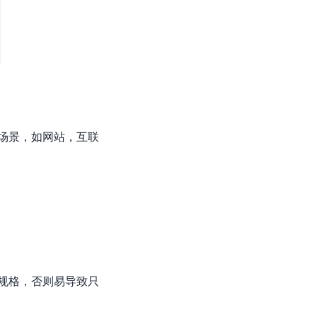
零算法基础定制高精度AI模型
全功能AI开发平台BML
提供一站式AI开发、训练及推理环境，
场景，如网站，互联
AI安全护栏
多模态大模型的安全围栏，助力企业内容合规
MapReduce计算集群服务
供全托管的Hadoop/Spark计算集群服务，安全可靠
规格，否则易导致只