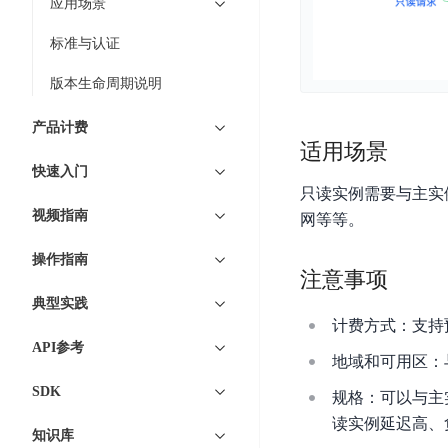
工
应用场景
网
超3000万全行业词条，800万用户共吸纳
度
BLS
智
关
伐
标准与认证
消
能
智能生成PPT
百度AI搜索
BSG
谋
息
物
智能大纲汇总，文库资源沉淀
版本生命周期说明
数
百
服
联
据
度
务
网
产品计费
流
一
for
解
适用场景
转
AI原生应用
见
Kafka
决
快速入门
平
只读实例需要与主实
方
智
消
台
伐谋
百度智能云客悦
视频指南
案
网等等。
能
息
CloudFlow
全球领先的可商用自我演化超级智能体
大模型驱动的服务营
代
服
度
操作指南
极
码
务
家-
注意事项
秒哒
九州·政务大模型
速
助
for
AIOT
典型实践
无代码应用搭建平台
构建“1+1+5+∞”
文
手
RocketMQ
语
计费方式：支持
件
百度智能云数字员工
百度智能云灵医
音
API参考
文
千
地域和可用区：
缓
平
内容运营等8款数字员工焕新上线！免费体验！
医疗AI大模型，构建
字
帆
存
SDK
台
规格：可以与主
识
数
RapidFS
百度一见
百战·数智营销
读实例延迟高、
别
据
知识库
云边协同、自主进化的视觉智能体平台
赋能合作伙伴打造客
云