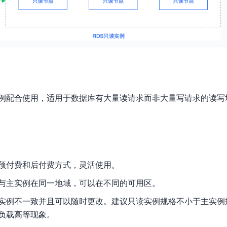
实时整合文本、图像、PDF等多模态数据，生成高质量结构化报告
严格按照人工编排工作流对话，适用于严谨的业务流程
多智能体协作
可结合全网实时信息进行智能问答，能力丰富强大
支持自定义导入并官方预置多个子Agent,协同完成复杂 场景任务
AI云原生与一体机
例配合使用，适用于数据库有大量读请求而非大量写请求的读写
百度百舸·AI计算平台
销一体化AI应用
大模型训推一体化基础设施，十万卡大规模集群
原生产品
百度百舸一体机
政务大模型原生产品体系
搭载百舸异构计算平台，提供高效的异构资源管理
预付费和后付费方式，灵活使用。
千帆一体机
与主实例在同一地域，可以在不同的可用区。
覆盖全场景的医疗AI生态
搭载千帆大模型工具链平台，内置文心与精选开源大模型
实例不一致并且可以随时更改。建议只读实例规格不小于主实例
向量数据库
负载高等现象。
户全生命周期营销闭环
VectorDB 纯自研高性能、高性价比、生态丰富且即开即用