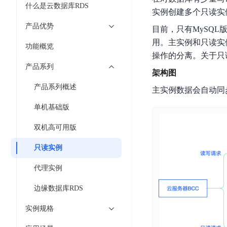
7 × 24 小时在线提供服务
复杂业务专属支持
云
BSC
AI原生应用商店
云市场
新手入门
什么是云数据库RDS
ERNIE X1 Turbo
DeepSeek-V4
服
件
实例创建多个只读实
磁
云计算
数
搭建官网在线客服与
大模型增值服务上新
免费大模型
云服务器BCC
具备更长的思维链，
务
结构创新和超高上下文效率、Agent 能力得到专项优化
GPU云服务器
盘
时
产品优势
特惠榜单
网站建设
入门指南
目前，只有MySQL
据
工信部教考中心大模型证书6折
入门到进阶，
及
计算
存储
配备GPU的云端服务器
CDS
序
ERNIE X1.1
可
语音识别
ERNIE 5.0-正式版
用。主实例和只读实
Agent
功能概览
营销服务
安全服务
最佳实践
时
网络
数据库
文
视
原生全模态大模型，基础能力全面升级
操作的分离。关于只
开
轻量应用服务器
空
人脸识别
件
化
产品系列
大数据
容器
发
行业智能
企业应用
架构图
数
PaddleOCR-VL
ERNIE 4.5 Turbo VL
存
Sugar
平
文字识别
安全
CDN与边缘
据
产品系列概述
全新多模理解模型，图片理解、创作、翻译、代码等能力显著
主实例数据会自动同
储
BI
分析决策
公司服务
台
对象存储BOS
库
CFS
管理运维
混合云
图像识别
Elasticsearch
单机基础版
稳定、安全、高效、高可
百
TSDB
智能办公
人工智能
并
操作系统
度
数
物
ARM云
双机高可用版
弹性公网IP
MCP及Agent开发
行
生活休闲
API商城
胜
据
联
应用产品
文
为用户访问公网提供IP
算
仓
只读实例
网
MCP组件
件
精选Agent
库
智能应用
行业应用
DuClaw
安
百度云手机
存
代理实例
聚合优质工具与MCP服务
官方能力直达，快速
PALO
全
视频云平台
企业服务
DuMate
储
日
套
边缘数据库RDS
百度搜索
全能AI助手
PFS
地图服务
秒
志
件
25年搜索沉淀，权威高质多模态信源
哒
存
实例规格
服
天
储
百度百科
深度研究Agent
百
务