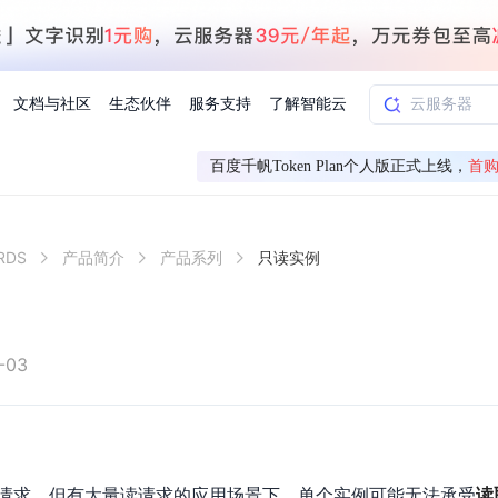
文档与社区
生态伙伴
服务支持
了解智能云
百度千帆Token Plan个人版正式上线，
首购
AI应用方案
智慧工业
DS
产品简介
产品系列
只读实例
知一
合作伙伴赋能
学习认证
行业解读
千帆社区
AI赋能
企服推荐
千帆AI加速器
联系我们
新闻动态
元新购券
全栈AI能力赋能应用开发
百度搭子DuMate
择计费模式
署
百度千帆·大模型服务及Agent开发平台
能源行业企
中心
合作伙伴培训
实践案例
线上大模型案例课程
你的超级AI助手 真干活 用搭子
验
域名注册服务
行时
培训认证
行业白皮书
我要建议
最新资讯
端到端语音语言大模型
.9元
.COM域名注册29元起
道
学练考认一站式平台
权威、全面的行业报告解读
产品及服务官方反
百度智能云业内最
槛部署7x24小时个人超级助手
基于跨模态大模型，体验超拟人对话
快速搭建企业AI知识库问答平台
客悦智能客服
船舶与海洋
合作伙伴课程中心
千帆杯AI参赛作品
线上产品实操课程
-03
益
智能商标注册
课程学习
分析师报告
我要投诉
公告通知
大模型语音合成
law
百度百舸AI算力管理
合作伙伴人才认证
线下培育
减6000元
首购275元，多买多省
全场景课程体系
权威机构云市场趋势解读
产品及服务官方投
最新公告通知及时
云计算服务
大模型升级语音合成，音色更自然
PP-StructureV3
low 编排平台
飞桨企业赋能
人才认证
限时招募中
建站特惠
多模态基础大模型，去幻觉、逻辑推理和代码能力明显增强
高效文档解析模型，复杂结构和多栏布局文档处理优势显著
大模型文档解析
信息公告
助手
返利 最高8万元
企业首购SSL证书5折
请求，但有大量读请求的应用场景下，单个实例可能无法承受
读
学习中心