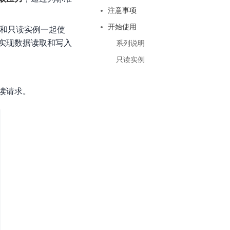
基于业务本体驱动的企业数据智能平台
百度智能云千帆AI原生应用商店
GLM-5.2
云服务器39元/年起，领万元券包
注意事项
赋能企业AI原生应用创新
提供一站式、开箱即用的AI服务
近千款AI应用，解锁多元体验
文本生成模型，支持 1M 上下文，长程任务执行更稳定、工程规范遵循更可靠
百度伐谋
查看详情
开始使用
查看详情
查看详情
必须和只读实例一起使
态一站获取
全球领先的可商用自我演化超级智能体
kimi-k2.6
实现数据读取和写入
系列说明
dOS生态适配
文本生成模型，同时支持文本、图片与视频输入，思考与非思考模式，对话与 Agent 任务
Hogee
只读实例
企业一站式AI营销应用
Qwen3.5-397B-A17B
原生视觉语言模型，具备强大的代码生成与智能体能力，对于各类智能体场景具有良好的泛化性
读请求。
百度一见视觉智能体平台
识别服务
云边协同、自主进化的视觉智能体平台
秒哒
模型开发
无代码应用搭建平台
百度千帆·大模型服务及Agent开发平台
RedClaw
以Agent为核心的一站式企业级大模型服务平台
万能AI助手，让想法直接发生
百度胜算·数据智能平台
基于业务本体驱动的企业数据智能平台
零门槛AI开发平台EasyDL