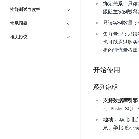
智
语
区
绑定关系：只读
备
能
性能测试白皮书
音
块
跟随主实例被释
份
平
超
技
链
BCB
只读实例数量：
台
常见问题
级
术
表
DataBuilder
链
集群管理：只读
人
相关协议
格
BaaS
城
也可以通过购买
脸
存
平
市
担的读流量权重
识
储
台
时
别
TableStorage
空
超
人
开始使用
大
级
体
数
链
CDN
分
据
数
系列说明
与
析
分
内
字
边
语
析
支持数据库引擎
容
商
缘
言
DMI
分
品
2、PostgerSQL1
服
处
发
可
地域：
华北-北
务
理
网
信
安
泉、华北-度小
技
络
登
全
术
CDN
记