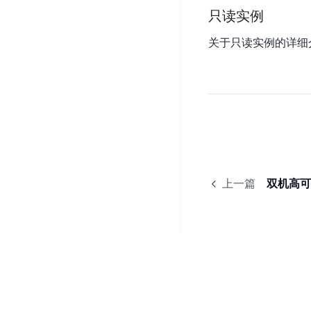
DDoS
平
只读实例
图
海
防
台
像
外
护
关于只读实例的详细
识
CDN
服
超
别
务
级
动
链
图
态
应
可
像
加
用
信
搜
速
防
存
索
DRCDN
火
证
墙
图
边
WAF
像
缘
上一篇
双机高可
增
计
云
混
强
算
安
合
广
节
全
云
BML
目
点
中
全
混
BEC
心
功
合
能
边
安
云
AI
缘
全
管