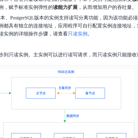
数亿用户验证的企业数字资产管理平台，集智能管理、多人协作、大文件极速传输于一体
18 种格式解析，结构化输出文档关键信息
生态伙伴方案
端到端语音语言大模型
例，赋予标准实例弹性的
读能力扩展
，从而增加用户的吞吐量。
公告通知
线索转化入口
课程
国内短信套餐包
更强的深度思考能力
考试中心
基于Cross-Attention跨模态语音大模型，体验超拟人对话
看图识万物
船舶与海洋工程大模型解决方案
版本、PostgreSQL版本的实例支持读写分离功能，因为该功能
产品公告与服务动
大模型系列课程一站观看
企业首购限时0.99元起
，计算密集型应用专享
视觉+多模态大模型，万物精准识别
大模型语音合成
例都具有独立的连接地址，应用程序可自行配置实例连接地址，
BaiduLinuxClou
政务智能体的百度搜索解决方案
在事实性、指令遵循、智能体等能力上均有显著提升
音色具备更高的自然度、丰富的情感表达等特点
读实例的详细操作步骤，请查看
只读实例
。
智能文档分析
能源行业企业管理系统智能化升级解决方案
生态适配指南
提供官网搭建、web应用搭建、云上学习和测试等场景的服务
文心大模型驱动，一站式文档处理
大模型声音复刻
先进、高效的文档解析模型，专为文档元素识别设计
录制5秒音频，即可极速复刻音色
步到只读实例。主实例可以进行读写请求，而只读实例只能接收
智慧水务智能体解决方案
生态兼容性全景图
文字识别
拓展的云存储服务
覆盖多种场景、多种语言的高精度整图文字检测和
图像增强
地址和公网带宽，增加用户使用弹性
去雾增强放大，重建高清无损图像
Agent开发工具链
大模型声音复刻
体验AI方案
丰富的Agent开发工具、一站式创建
面向企业客户在游戏、营销、直播、办公等场景提供高效稳定的一站式解决方案
基于大模型zero-shot技术，随时随地录制数秒音频
自主规划Agent
内置多种AI助手常见能力，深入理解用户意图，智能调度多种MCP工具
自主思考并规划任务，适用于基础或日常的业务流程
工作流Agent