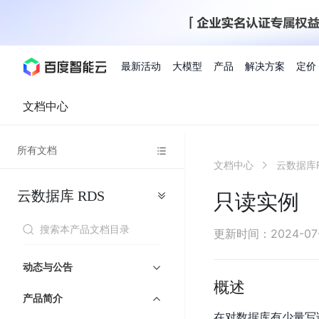
最新活动
大模型
产品
解决方案
定价
文档中心
查看全部活动
进入千帆大模型平台
百度智能云全部产品
全部解决方案
了解定价
文档与社区
了解合作伙伴体系
进入服务与支持
云智一体3.0
所有文档
AI应用与智能体
文档中心
云数据库R
精选活动
价格计算器
文档
关于合作伙伴
基础服务
市场活动
成为合作伙伴
增值服务-百度智能云
最佳实践
优惠上云
价格详情
开发者资源
新手专享
上云领万
百度千帆
精选推荐
精选推荐
自由搭配产品组合，轻松预估成本
了解定价模式，合理选
云数据库
RDS
Hermes Agent应用部
只读实例
百度千帆·大模型服务及Agent开发平台
我们的伙伴体系
代理销售伙伴
千帆AI应用开发者
人
存
智
物
以Agent为核心的一站式企业级大模型服务平台
云服务器品类特惠
新客限时体
自助工具
2026 百度AI开发者大会
大模型专家服务
智能中国 | 数字化转型进
DuClaw
行业解决方案
人工智能
工
储
能
联
云服务器2核4G低至39元/年
企业数字员工9
提供常见使用问题快速解决通道
开启「万物一体」新纪元
提供常见使用问题快速解决通
联合央视聚焦企业数字化转型
一键部署DuClaw，零门
通用解决方案
百度伐谋
查询合作伙伴
解决方案销售伙伴
SDK中心
百
对
MapReduce
物
更新时间
：
2024-07
智
大
网
百度千帆
智能应用
度
象
联
免费试用体验馆
文心大模型
企业专享权
解决方案实践
智能助手
文心 Moment 大会
云专家服务
智能中国 | 标杆案例
流
云服务器 BCC
10分钟快速部署OpenC
能
数
服
客悦
优秀伙伴展示
技术合作伙伴
API平台
智能体
语音技术
千
存
网
注册并完成实名认证，立即体验热门产品
权益礼包至高可
动态与公告
式
提供常见使用问题快速解决通道
文心大模型 5.0 正式版上线
一对一定制化支持服务
云智一体赋能千行百业
安全稳定，提供高弹性的
据
务
帆
储
核
ERNIE 4.5 Turbo
ERNIE 5.1
概述
快速搭建与AI Workf
计
图像技术
文字识别
数字员工-营销内容创作
精品案例展示
服务伙伴
示例代码中心
人工智能热销榜
模
BOS
心
云推广大使
产品简介
工单服务
企业支持计划
搜索能力登顶国内，预训练成本仅为业界6%
百度网盘企业版
算
人脸与人体
语言与知识
搭建私有知识库与AI
型
套
新购1元，AI能力引擎量包低至75折
推荐新客下单
在对数据库有少量写
数字员工-组件开放平台