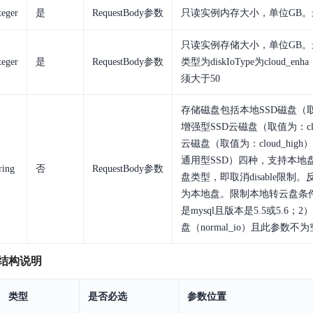
teger
是
RequestBody参数
只读实例内存大小，单位GB。
只读实例存储大小，单位GB。
teger
是
RequestBody参数
类型为diskIoType为cloud_enha
须大于50
存储磁盘包括本地SSD磁盘（取值为
增强型SSD云磁盘（取值为：clo
云磁盘（取值为：cloud_high）、
通用型SSD）四种，支持本地
ring
否
RequestBody参数
盘类型，即取消disable限
为本地盘。限制本地转云盘条
是mysql且版本是5.5或5.6；
盘（normal_io）且此参数不
据结构说明
类型
是否必选
参数位置