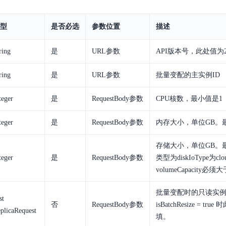
型
是否必选
参数位置
描述
ring
是
URL参数
API版本号，此处值为
ring
是
URL参数
批量变配的主实例ID
teger
是
RequestBody参数
CPU核数，最小值是1
teger
是
RequestBody参数
内存大小，单位GB。
存储大小，单位GB。
teger
是
RequestBody参数
类型为diskIoType为clo
volumeCapacity必须大
批量变配时的只读实
st
否
RequestBody参数
isBatchResize = 
plicaRequest
填。