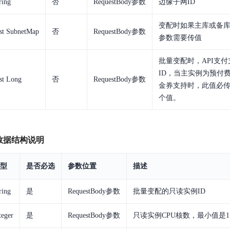
ring
否
RequestBody参数
边缘子网ID
变配时如果主库或备
st SubnetMap
否
RequestBody参数
参数需要传值
批量变配时，API支
ID，当主实例为预付
st Long
否
RequestBody参数
金券支持时，此值必
个值。
t字段数据结构说明
型
是否必选
参数位置
描述
ring
是
RequestBody参数
批量变配的只读实例ID
teger
是
RequestBody参数
只读实例CPU核数，最小值是1