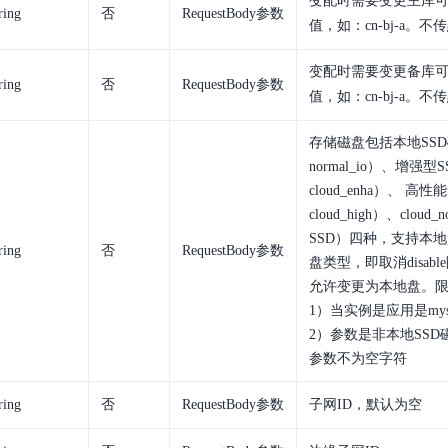
变配时需要变更主库
ring
否
RequestBody参数
值，如：
cn-bj-a
。不传
变配时需要变更备库
ring
否
RequestBody参数
值，如：
cn-bj-a
。不传
存储磁盘包括本地SS
normal_io）、增强
cloud_enha）、 
cloud_high）、clou
SSD）四种，支持本地
ring
否
RequestBody参数
盘类型，即取消disab
允许变更为本地盘。
1）当实例是应用是mysq
2）参数是非本地SSD磁盘
参数不为空字符
ring
否
RequestBody参数
子网ID，默认为空