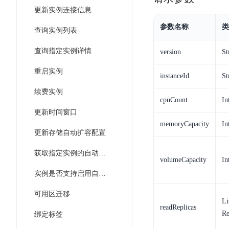
智
语
区
备
更新实例连接信息
能
音
块
份
平
超
参数名称
类
技
查询实例列表
链
BCB
台
级
术
表
DataBuilder
查询指定实例详情
链
version
St
人
格
BaaS
城
脸
重启实例
存
平
instanceId
St
市
识
储
台
时
续费实例
别
TableStorage
cpuCount
In
空
超
人
更新时间窗口
大
级
体
memoryCapacity
In
数
链
CDN
更新存储自动扩容配置
分
据
数
与
析
分
获取指定实例的自动扩容配置信息
内
字
边
volumeCapacity
In
语
析
容
商
缘
实例是否支持启用自动扩容
言
DMI
分
品
服
处
发
可
可用区迁移
务
理
Li
网
信
readReplicas
安
技
Re
绑定标签
络
登
全
术
CDN
记