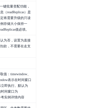
开启一键批量变配功能，
eadReplicas）是
约定将需要升级的只读
实例存储大小保持一
adReplicas值必填。
默认为否，设置为直接
接扣款，不需要在走支
：timewindow、
mewindow表示在时间窗口
e表示立即执行。默认为
认的时间窗口为
体可参考实例详情内容