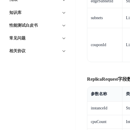
edgeSubnetId
St
器
业
控
数
人
视
知识库
据
号
subnets
Li
平
觉
库
码
性能测试白皮书
台
智
DocDB
安
ABC
能
for
全
常见问题
Robot
平
MongoDB
服
couponId
Li
台
内
务
云
相关协议
容
云
SPNS
原
审
游
生
密
核
戏
数
钥
据
ReplicaReques
机
金
管
库
器
融
理
GaiaDB
翻
智
服
参数名称
类
译
能
务
数
体
instanceId
St
据
居
SSL
传
民
证
cpuCount
In
输
服
书
账
服