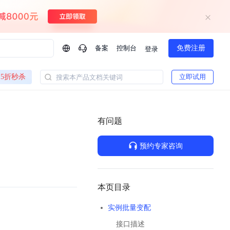
备案
控制台
免费注册
登录
问问AI助手
5折秒杀
立即试用
搜索本产品文档关键词
企业实名认证有什么福利？
如何免费试用百度智
方案
智慧政务
模型与应用
有问题
一站式企业级大模型服务
热门产品
AI体验中心
Dumate
业管理系统智能化升级
政务智能体的百度搜索解决方案
提供一站式、开箱即用的AI服务
预约专家咨询
百度搭子DuMate
百度智能云大模型系列课程
云服务器BCC
馈渠道
新动态
你的超级AI助手 真干活 用搭子
500+节免费观看 持续更新
工程大模型解决方案
智慧水务智能体解决方案
Duclaw
其他大模型
百度千帆·大模型服务及Agent开发平台
千帆大模型平台
本页目录
诉渠道
了解
以Agent为核心的一站式企业级大模型服务平台
Deepseek-V4-Flash
实例批量变配
文本生成模型，通过更小的模型参数与激活规模，提供更为快捷、经济的 API 服务
百度胜算·数据智能平台
接口描述
企业实名认证专属权益
大模型专家服务
热门AI能力