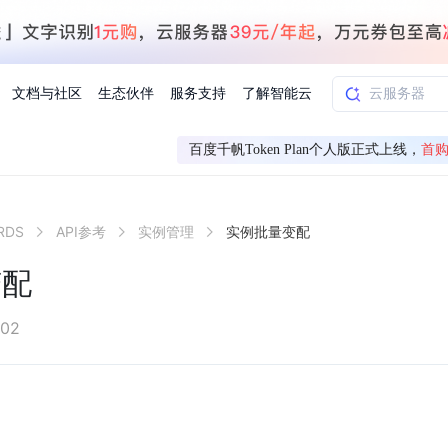
文档与社区
生态伙伴
服务支持
了解智能云
百度千帆Token Plan个人版正式上线，
首购
AI应用方案
智慧工业
DS
API参考
实例管理
实例批量变配
知一
合作伙伴赋能
学习认证
行业解读
千帆社区
AI赋能
企服推荐
千帆AI加速器
联系我们
新闻动态
元新购券
全栈AI能力赋能应用开发
百度搭子DuMate
择计费模式
署
百度千帆·大模型服务及Agent开发平台
能源行业企
变配
中心
合作伙伴培训
实践案例
线上大模型案例课程
你的超级AI助手 真干活 用搭子
验
域名注册服务
行时
培训认证
行业白皮书
我要建议
最新资讯
端到端语音语言大模型
.9元
.COM域名注册29元起
道
学练考认一站式平台
权威、全面的行业报告解读
产品及服务官方反
百度智能云业内最
槛部署7x24小时个人超级助手
基于跨模态大模型，体验超拟人对话
快速搭建企业AI知识库问答平台
客悦智能客服
船舶与海洋
合作伙伴课程中心
千帆杯AI参赛作品
线上产品实操课程
-02
益
智能商标注册
课程学习
分析师报告
我要投诉
公告通知
大模型语音合成
law
百度百舸AI算力管理
合作伙伴人才认证
线下培育
减6000元
首购275元，多买多省
全场景课程体系
权威机构云市场趋势解读
产品及服务官方投
最新公告通知及时
云计算服务
大模型升级语音合成，音色更自然
PP-StructureV3
low 编排平台
飞桨企业赋能
人才认证
限时招募中
建站特惠
多模态基础大模型，去幻觉、逻辑推理和代码能力明显增强
高效文档解析模型，复杂结构和多栏布局文档处理优势显著
大模型文档解析
信息公告
助手
返利 最高8万元
企业首购SSL证书5折
学习中心