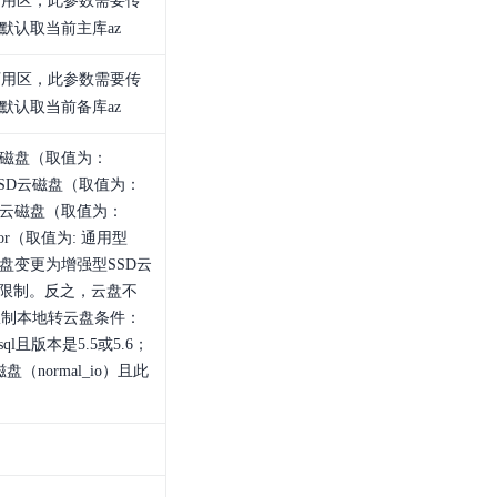
可用区，此参数需要传
默认取当前主库az
可用区，此参数需要传
默认取当前备库az
D磁盘（取值为：
型SSD云磁盘（取值为：
高性能云磁盘（取值为：
d_nor（取值为: 通用型
盘变更为增强型SSD云
le限制。反之，云盘不
限制本地转云盘条件：
l且版本是5.5或5.6；
（normal_io）且此