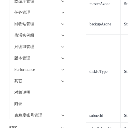
数据库管理
开
服
检
masterAzone
St
理
发
务
测
任务管理
平
平
器
服
台
台
回收站管理
ECS
务
backupAzone
St
BaiduLinuxOS
零
流
热活实例组
门
量
数
槛
只读组管理
审
云
据
AI
计
云
市
库
版本管理
云
开
分
数
场
市
发
析
据
Performance
diskIoType
St
场
平
库
云
台
其它
RDS
审
EasyDL
计
云
解
对象说明
知
数
决
业
识
金
附录
据
务
方
理
融
库
安
案
表粒度账号管理
subnetId
St
解
云
Redis
全
机
工
风
云
SDK