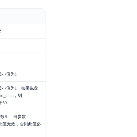
2
最小值为1
最小值为1，如果磁盘
ud_enha，则
于50
例数组，当参数
true 时此值无效，否则此值必