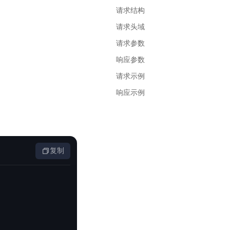
基于业务本体驱动的企业数据智能平台
百度智能云千帆AI原生应用商店
GLM-5.2
云服务器39元/年起，领万元券包
请求结构
赋能企业AI原生应用创新
提供一站式、开箱即用的AI服务
近千款AI应用，解锁多元体验
文本生成模型，支持 1M 上下文，长程任务执行更稳定、工程规范遵循更可靠
百度伐谋
查看详情
请求头域
查看详情
查看详情
态一站获取
全球领先的可商用自我演化超级智能体
kimi-k2.6
请求参数
dOS生态适配
文本生成模型，同时支持文本、图片与视频输入，思考与非思考模式，对话与 Agent 任务
Hogee
响应参数
企业一站式AI营销应用
Qwen3.5-397B-A17B
请求示例
原生视觉语言模型，具备强大的代码生成与智能体能力，对于各类智能体场景具有良好的泛化性
响应示例
百度一见视觉智能体平台
识别服务
云边协同、自主进化的视觉智能体平台
秒哒
模型开发
无代码应用搭建平台
复制
百度千帆·大模型服务及Agent开发平台
RedClaw
以Agent为核心的一站式企业级大模型服务平台
万能AI助手，让想法直接发生
百度胜算·数据智能平台
基于业务本体驱动的企业数据智能平台
零门槛AI开发平台EasyDL