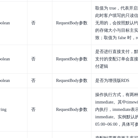
取值为 true，代表
此时客户填写的只读信息（r
olean
否
RequestBody参数
无用的，会按照默认
的存储大小与目标主
致；取值为 false 时，re
是否进行直接支付，
olean
否
RequestBody参数
支付的变配订单会直
付逻辑
olean
否
RequestBody参数
是否为增强版RDS
操作执行方式，有两种取值
immediate。其中ti
ring
否
RequestBody参数
内执行，immediat
immediate。实例默
05:00~06:00，具