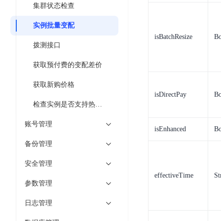
DDoS
集群状态检查
平
图
海
防
台
像
实例批量变配
外
护
识
isBatchResize
Bo
CDN
服
超
拨测接口
别
务
级
动
链
图
获取预付费的变配差价
态
应
可
像
加
用
获取新购价格
信
搜
速
防
isDirectPay
Bo
存
索
DRCDN
火
检查实例是否支持热变配
证
墙
图
边
账号管理
WAF
像
缘
isEnhanced
Bo
增
计
云
混
备份管理
强
算
安
合
广
安全管理
节
全
云
BML
目
点
中
effectiveTime
St
全
参数管理
混
BEC
心
功
合
能
日志管理
边
安
云
AI
缘
全
管