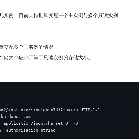
数亿用户验证的企业数字资产管理平台，集智能管理、多人协作、大文件极速传输于一体
18 种格式解析，结构化输出文档关键信息
生态伙伴方案
端到端语音语言大模型
公告通知
线索转化入口
课程
国内短信套餐包
更强的深度思考能力
考试中心
基于Cross-Attention跨模态语音大模型，体验超拟人对话
看图识万物
配实例，目前支持批量变配一个主实例与多个只读实例。
船舶与海洋工程大模型解决方案
产品公告与服务动
大模型系列课程一站观看
企业首购限时0.99元起
，计算密集型应用专享
视觉+多模态大模型，万物精准识别
大模型语音合成
BaiduLinuxClou
政务智能体的百度搜索解决方案
在事实性、指令遵循、智能体等能力上均有显著提升
音色具备更高的自然度、丰富的情感表达等特点
智能文档分析
能源行业企业管理系统智能化升级解决方案
生态适配指南
提供官网搭建、web应用搭建、云上学习和测试等场景的服务
文心大模型驱动，一站式文档处理
大模型声音复刻
量变配多个主实例的情况。
先进、高效的文档解析模型，专为文档元素识别设计
录制5秒音频，即可极速复刻音色
智慧水务智能体解决方案
生态兼容性全景图
存储大小应小于等于只读实例的存储大小。
文字识别
拓展的云存储服务
覆盖多种场景、多种语言的高精度整图文字检测和
图像增强
地址和公网带宽，增加用户使用弹性
去雾增强放大，重建高清无损图像
Agent开发工具链
大模型声音复刻
体验AI方案
丰富的Agent开发工具、一站式创建
面向企业客户在游戏、营销、直播、办公等场景提供高效稳定的一站式解决方案
基于大模型zero-shot技术，随时随地录制数秒音频
自主规划Agent
内置多种AI助手常见能力，深入理解用户意图，智能调度多种MCP工具
自主思考并规划任务，适用于基础或日常的业务流程
工作流Agent