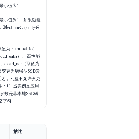
最小值为1
最小值为1，如果磁盘
，则volumeCapacity必
：normal_io）、
ud_enha）、 高性能
cloud_nor（取值为:
盘变更为增强型SSD云
制。反之，云盘不允许变更
件：1）当实例是应用
2）参数是非本地SSD磁
为空字符
描述