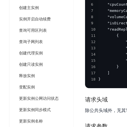
工
网
6
超3000万全行业词条，800万用户共吸纳
度
BLS
智
创建主实例
关
7
伐
消
能
智能生成PPT
百度AI搜索
BSG
8
谋
实例开启自动续费
息
物
9
智能大纲汇总，文库资源沉淀
数
百
服
联
10
查询可用区列表
据
度
务
网
11
流
一
for
解
查询子网列表
12
转
AI原生应用
13
见
Kafka
决
平
创建代理实例
14
方
智
消
台
伐谋
百度智能云客悦
15
案
能
息
创建只读实例
CloudFlow
16
全球领先的可商用自我演化超级智能体
大模型驱动的服务营
代
服
度
17
极
释放实例
码
务
家-
秒哒
九州·政务大模型
18
}
速
助
for
AIOT
无代码应用搭建平台
构建“1+1+5+∞”
变配实例
文
手
RocketMQ
语
件
百度智能云数字员工
百度智能云灵医
音
更新实例公网访问状态
请求头域
文
千
缓
平
内容运营等8款数字员工焕新上线！免费体验！
医疗AI大模型，构建
字
帆
存
更新实例同步模式
除公共头域外，无其
台
识
数
RapidFS
百度一见
百战·数智营销
别
据
更新实例名称
云边协同、自主进化的视觉智能体平台
赋能合作伙伴打造客
云
请求参数