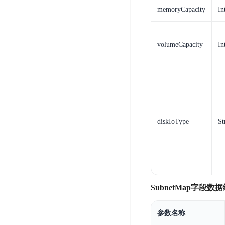
务
云
户
memoryCapacity
In
务
Agent
账
堡
管
DTS
号
曦
垒
理
管
数
灵
机
volumeCapacity
In
理
据
数
安
库
字
多
全
智
人
用
漏
能
户
洞
驾
访
预
计
驶
问
警
diskIoType
St
算
舱
控
云
操
DBSC
制
服
作
消
务
企
系
息
器
业
统
服
BCC
组
安
SubnetMap字段数
务
织
专
全
for
属
加
证
RabbitMQ
参数名称
服
固
书