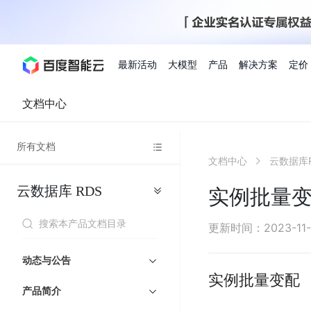
最新活动
大模型
产品
解决方案
定价
文档中心
查看全部活动
进入千帆大模型平台
百度智能云全部产品
全部解决方案
了解定价
文档与社区
了解合作伙伴体系
进入服务与支持
云智一体3.0
所有文档
AI应用与智能体
文档中心
云数据库R
精选活动
价格计算器
文档
关于合作伙伴
基础服务
市场活动
成为合作伙伴
增值服务-百度智能云
最佳实践
优惠上云
价格详情
开发者资源
新手专享
上云领万
百度千帆
精选推荐
精选推荐
自由搭配产品组合，轻松预估成本
了解定价模式，合理选
云数据库
RDS
Hermes Agent应用部
实例批量
百度千帆·大模型服务及Agent开发平台
我们的伙伴体系
代理销售伙伴
千帆AI应用开发者
人
存
智
物
以Agent为核心的一站式企业级大模型服务平台
云服务器品类特惠
新客限时体
自助工具
2026 百度AI开发者大会
大模型专家服务
智能中国 | 数字化转型进
DuClaw
行业解决方案
人工智能
工
储
能
联
云服务器2核4G低至39元/年
企业数字员工9
提供常见使用问题快速解决通道
开启「万物一体」新纪元
提供常见使用问题快速解决通
联合央视聚焦企业数字化转型
一键部署DuClaw，零门
通用解决方案
百度伐谋
查询合作伙伴
解决方案销售伙伴
SDK中心
百
对
MapReduce
物
更新时间
：
2023-11
智
大
网
百度千帆
智能应用
度
象
联
免费试用体验馆
文心大模型
企业专享权
解决方案实践
智能助手
文心 Moment 大会
云专家服务
智能中国 | 标杆案例
流
云服务器 BCC
10分钟快速部署OpenC
能
数
服
客悦
优秀伙伴展示
技术合作伙伴
API平台
智能体
语音技术
千
存
网
注册并完成实名认证，立即体验热门产品
权益礼包至高可
动态与公告
式
提供常见使用问题快速解决通道
文心大模型 5.0 正式版上线
一对一定制化支持服务
云智一体赋能千行百业
安全稳定，提供高弹性的
据
务
帆
储
核
ERNIE 4.5 Turbo
ERNIE 5.1
实例批量变配
快速搭建与AI Workf
计
图像技术
文字识别
数字员工-营销内容创作
精品案例展示
服务伙伴
示例代码中心
人工智能热销榜
模
BOS
心
云推广大使
产品简介
工单服务
企业支持计划
搜索能力登顶国内，预训练成本仅为业界6%
百度网盘企业版
算
人脸与人体
语言与知识
搭建私有知识库与AI
型
套
新购1元，AI能力引擎量包低至75折
推荐新客下单
数字员工-组件开放平台