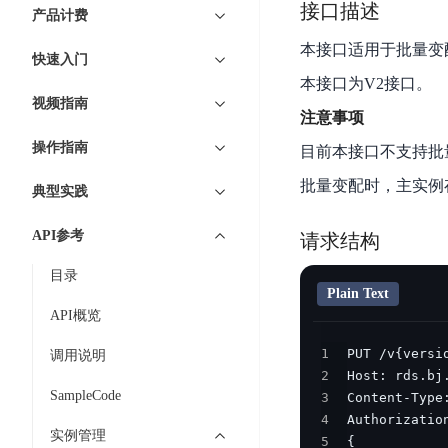
7 × 24 小时在线提供服务
复杂业务专属支持
云
BSC
接口描述
AI原生应用商店
云市场
新手入门
ERNIE X1 Turbo
产品计费
DeepSeek-V4
服
件
磁
云计算
数
搭建官网在线客服与
大模型增值服务上新
免费大模型
云服务器BCC
具备更长的思维链，
务
结构创新和超高上下文效率、Agent 能力得到专项优化
GPU云服务器
本接口适用于批量变
盘
时
特惠榜单
网站建设
入门指南
据
快速入门
工信部教考中心大模型证书6折
入门到进阶，
及
计算
存储
配备GPU的云端服务器
CDS
序
ERNIE X1.1
可
语音识别
ERNIE 5.0-正式版
本接口为V2接口。
Agent
营销服务
安全服务
最佳实践
时
网络
数据库
视频指南
文
视
原生全模态大模型，基础能力全面升级
开
注意事项
轻量应用服务器
空
人脸识别
件
化
大数据
容器
发
行业智能
企业应用
数
PaddleOCR-VL
操作指南
ERNIE 4.5 Turbo VL
目前本接口不支持批
存
Sugar
平
文字识别
安全
CDN与边缘
据
全新多模理解模型，图片理解、创作、翻译、代码等能力显著
储
BI
分析决策
公司服务
批量变配时，主实例
台
对象存储BOS
典型实践
库
CFS
管理运维
混合云
图像识别
Elasticsearch
稳定、安全、高效、高可
百
TSDB
智能办公
人工智能
并
API参考
操作系统
请求结构
度
数
物
ARM云
弹性公网IP
MCP及Agent开发
行
生活休闲
API商城
胜
据
联
目录
应用产品
文
为用户访问公网提供IP
算
仓
Plain Text
网
MCP组件
件
精选Agent
库
智能应用
行业应用
API概览
DuClaw
安
百度云手机
存
聚合优质工具与MCP服务
官方能力直达，快速
PALO
全
视频云平台
企业服务
1
DuMate
储
调用说明
日
套
百度搜索
全能AI助手
2
PFS
地图服务
秒
志
件
SampleCode
3
25年搜索沉淀，权威高质多模态信源
哒
存
服
4
天
储
实例管理
百度百科
深度研究Agent
5
百
务