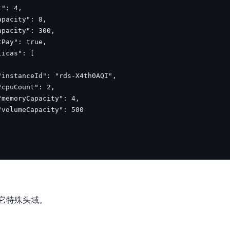
实时整合文本、图像、PDF等多模态数据，生成高质量结构化报告
严格按照人工编排工作流对话，适用于严谨的业务流程
多智能体协作
可结合全网实时信息进行智能问答，能力丰富强大
支持自定义导入并官方预置多个子Agent,协同完成复杂 场景任务
AI云原生与一体机
百度百舸·AI计算平台
销一体化AI应用
大模型训推一体化基础设施，十万卡大规模集群
原生产品
百度百舸一体机
政务大模型原生产品体系
搭载百舸异构计算平台，提供高效的异构资源管理
千帆一体机
覆盖全场景的医疗AI生态
搭载千帆大模型工具链平台，内置文心与精选开源大模型
它特殊头域。
向量数据库
户全生命周期营销闭环
VectorDB 纯自研高性能、高性价比、生态丰富且即开即用