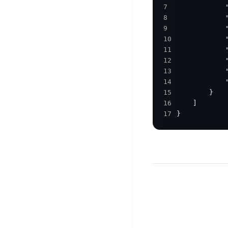
7
器
业
控
数
8
人
视
据
号
9
平
觉
库
码
10
台
智
DocDB
11
安
ABC
能
for
12
全
Robot
平
13
MongoDB
服
14
台
内
务
云
15
容
云
SPNS
原
16
审
游
生
17
}
密
核
戏
数
钥
据
机
金
管
库
器
融
理
GaiaDB
翻
智
服
译
能
务
数
体
据
居
SSL
传
民
证
输
服
书
账
服