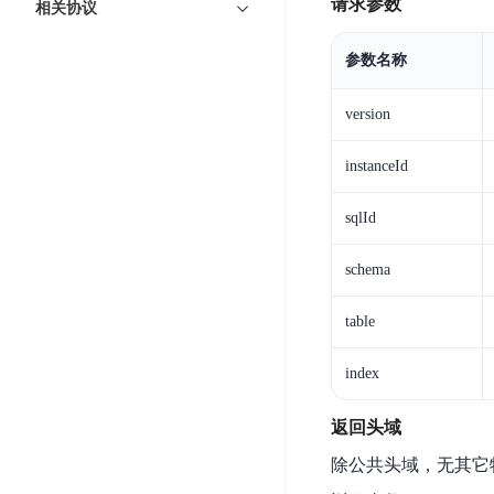
工
请求参数
相关协议
网
超3000万全行业词条，800万用户共吸纳
度
BLS
智
关
伐
消
能
参数名称
智能生成PPT
百度AI搜索
BSG
谋
息
物
智能大纲汇总，文库资源沉淀
数
百
服
联
version
据
度
务
网
流
一
for
解
instanceId
转
AI原生应用
见
Kafka
决
平
方
sqlId
智
消
台
伐谋
百度智能云客悦
案
能
息
CloudFlow
全球领先的可商用自我演化超级智能体
大模型驱动的服务营
schema
代
服
度
极
码
务
家-
秒哒
九州·政务大模型
速
table
助
for
AIOT
无代码应用搭建平台
构建“1+1+5+∞”
文
手
RocketMQ
语
件
index
百度智能云数字员工
百度智能云灵医
音
文
千
缓
平
内容运营等8款数字员工焕新上线！免费体验！
医疗AI大模型，构建
字
帆
存
返回头域
台
识
数
RapidFS
百度一见
百战·数智营销
除公共头域，无其它
别
据
云边协同、自主进化的视觉智能体平台
赋能合作伙伴打造客
云