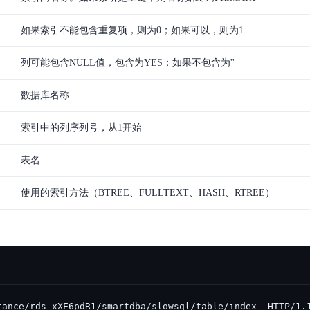
如果索引不能包含重复项，则为0；如果可以，则为1
列可能包含NULL值，包含为YES；如果不包含为''
数据库名称
索引中的列序列号，从1开始
表名
使用的索引方法（BTREE、FULLTEXT、HASH、RTREE）