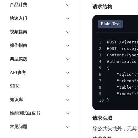
7 × 24 小时在线提供服务
复杂业务专属支持
云
BSC
AI原生应用商店
云市场
新手入门
ERNIE X1 Turbo
产品计费
DeepSeek-V4
服
件
请求结构
磁
云计算
数
搭建官网在线客服与
大模型增值服务上新
免费大模型
云服务器BCC
具备更长的思维链，
务
结构创新和超高上下文效率、Agent 能力得到专项优化
GPU云服务器
盘
时
特惠榜单
网站建设
入门指南
据
快速入门
工信部教考中心大模型证书6折
入门到进阶，
及
计算
存储
配备GPU的云端服务器
CDS
序
Plain Text
ERNIE X1.1
可
语音识别
ERNIE 5.0-正式版
Agent
营销服务
安全服务
最佳实践
时
网络
数据库
视频指南
文
视
原生全模态大模型，基础能力全面升级
开
轻量应用服务器
空
人脸识别
件
化
大数据
容器
1
发
行业智能
企业应用
数
PaddleOCR-VL
操作指南
ERNIE 4.5 Turbo VL
存
Sugar
2
平
文字识别
安全
CDN与边缘
据
全新多模理解模型，图片理解、创作、翻译、代码等能力显著
储
BI
3
分析决策
公司服务
台
对象存储BOS
典型实践
库
4
CFS
管理运维
混合云
图像识别
Elasticsearch
稳定、安全、高效、高可
百
TSDB
5
智能办公
人工智能
并
API参考
操作系统
度
数
6
物
ARM云
弹性公网IP
MCP及Agent开发
行
7
生活休闲
API商城
胜
据
联
应用产品
SDK
文
为用户访问公网提供IP
8
算
仓
网
9
MCP组件
件
精选Agent
库
智能应用
行业应用
DuClaw
安
知识库
10
}
百度云手机
存
聚合优质工具与MCP服务
官方能力直达，快速
PALO
全
视频云平台
企业服务
DuMate
储
性能测试白皮书
日
套
百度搜索
全能AI助手
PFS
地图服务
请求头域
秒
志
件
25年搜索沉淀，权威高质多模态信源
哒
存
常见问题
除公共头域外，无其
服
天
储
百度百科
深度研究Agent
百
务