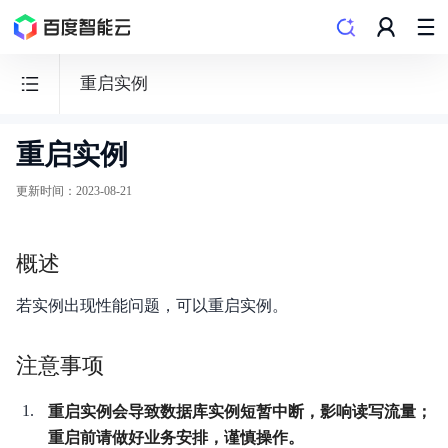
重启实例
重启实例
云
数
更新时间
：
2023-08-21
据
库
概述
RDS
若实例出现性能问题，可以重启实例。
注意事项
动态与公告
重启实例会导致数据库实例短暂中断，影响读写流量；
产品简介
重启前请做好业务安排，谨慎操作。