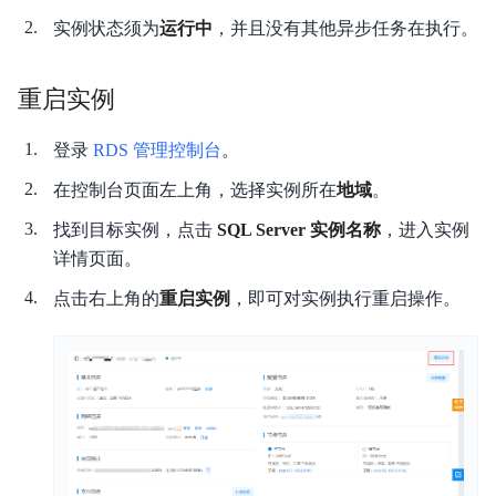
产品计费
实例状态须为
运行中
，并且没有其他异步任务在执行。
快速入门
重启实例
视频指南
登录
RDS 管理控制台
。
操作指南
在控制台页面左上角，选择实例所在
地域
。
典型实践
找到目标实例，点击
SQL Server 实例名称
，进入实例
详情页面。
API参考
点击右上角的
重启实例
，即可对实例执行重启操作。
SDK
知识库
性能测试白皮书
常见问题