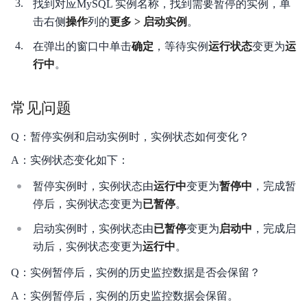
找到对应MySQL 实例名称，找到需要暂停的实例，单
击右侧
操作
列的
更多 > 启动实例
。
在弹出的窗口中单击
确定
，等待实例
运行状态
变更为
运
行中
。
常见问题
Q：暂停实例和启动实例时，实例状态如何变化？
A：实例状态变化如下：
暂停实例时，实例状态由
运行中
变更为
暂停中
，完成暂
停后，实例状态变更为
已暂停
。
启动实例时，实例状态由
已暂停
变更为
启动中
，完成启
动后，实例状态变更为
运行中
。
Q：实例暂停后，实例的历史监控数据是否会保留？
A：实例暂停后，实例的历史监控数据会保留。