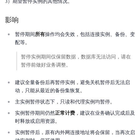
3）期望暂停实例的其他情况。
产品计费
影响
快速入门
暂停期间
所有
操作均会失效，包括连接实例、备份、变
视频指南
配等。
操作指南
暂停实例期间仅保留数据，数据库无法访问，请在
典型实践
暂停前做好业务调整。
API参考
建议全量备份后再暂停实例，避免关机暂停后无法启
SDK
动，只能从最近的备份集恢复。
主实例暂停状态下，只读和代理实例均暂停。
知识库
实例暂停期间仍然
正常计费
，建议在业务确认完成后及
性能测试白皮书
时释放或启用资源。
常见问题
实例暂停后，原有内外网连接地址将会保留，当再次启