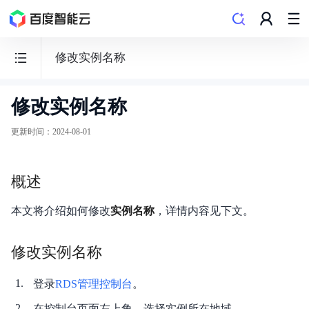
修改实例名称
修改实例名称
云
数
更新时间
：
2024-08-01
据
库
概述
RDS
本文将介绍如何修改
实例名称
，详情内容见下文。
修改实例名称
动态与公告
登录
RDS管理控制台
。
产品简介
在控制台页面左上角，选择实例所在地域。