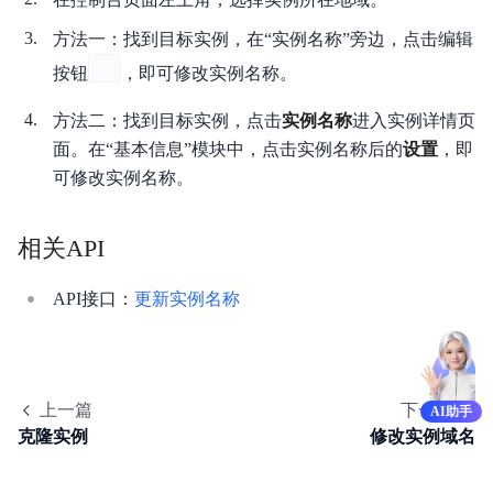
产品计费
方法一：找到目标实例，在“实例名称”旁边，点击编辑
按钮
，即可修改实例名称。
快速入门
方法二：找到目标实例，点击
实例名称
进入实例详情页
视频指南
面。在“基本信息”模块中，点击实例名称后的
设置
，即
操作指南
可修改实例名称。
典型实践
相关API
API参考
API接口：
更新实例名称
SDK
知识库
上一篇
下一篇
性能测试白皮书
AI助手
克隆实例
修改实例域名
常见问题