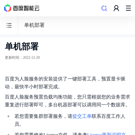
单机部署
单机部署
人
脸
更新时间
：
2022-12-20
识
别
百度为人脸服务的安装提供了一键部署工具，预置显卡驱
动，最快半小时部署完成。
百度人脸服务预置负载均衡功能，您只需根据您的业务需求
重复进行部署即可，多台机器部署可以调用同一个数据库。
文档导览
若您需要集群部署服务，请
提交工单
联系百度工作人
购买指南
员。
API文档
若您需要修改License文件，请参考
License更新说明文