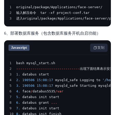
1
2
3
进入original/package/Applications/face-server/pro
6、部署数据库服务（包含数据库服务开机自启功能）
Javascript
复制
1
bash mysql_start
.
2
--
--
--
--
--
--
--
--
--
--
--
--
--
--
--
-
出现下面结果表示安装m
3
1.
4
2.
190506
15
:
08
:
17
 mysqld_safe Logging to 
'/home
5
3.
190506
15
:
08
:
17
 mysqld_safe Starting mysqld d
6
4.
 face
/
databus5535
/
var
7
5.
8
6.
 databus grant 
...
9
7.
10
8.
 databus init finish