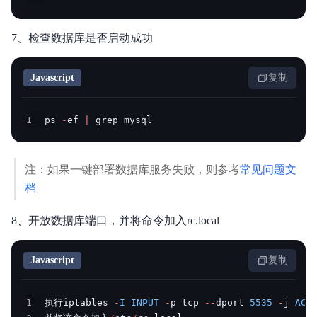
7、检查数据库是否启动成功
Javascript
复制
1
ps 
-
ef 
|
 grep mysql
注：如果一键部署数据库服务失败，则参考
常见问题文
档
8、开放数据库端口，并将命令加入rc.local
Javascript
复制
1
执行iptables 
-
I
INPUT
-
p tcp 
--
dport 
5535
-
j 
ACC