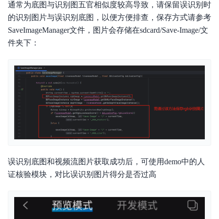
通常为底图与识别图五官相似度较高导致，请保留误识别时
的识别图片与误识别底图，以便方便排查，保存方式请参考
人脸实名认证方案
SaveImageManager文件，图片会存储在sdcard/Save-Image/文
人脸意愿核身H5方案
件夹下：
私有化部署
人脸离线识别SDK
误识别底图和视频流图片获取成功后，可使用demo中的人
证核验模块，对比误识别图片得分是否过高