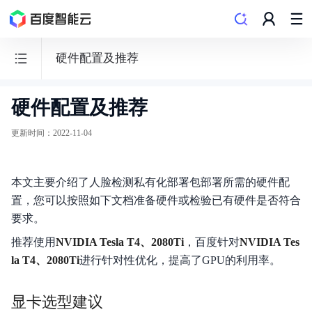
硬件配置及推荐
硬件配置及推荐
人
脸
更新时间
：
2022-11-04
识
别
本文主要介绍了人脸检测私有化部署包部署所需的硬件配
置，您可以按照如下文档准备硬件或检验已有硬件是否符合
要求。
推荐使用
NVIDIA Tesla T4、2080Ti
，百度针对
NVIDIA Tes
文档导览
la T4、2080Ti
进行针对性优化，提高了GPU的利用率。
购买指南
显卡选型建议
API文档