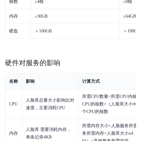
核数
≥4核
≥8核
内存
≥30GB
≥64GB
硬盘
＞100GB
＞100GB
硬件对服务的影响
名称
影响
计算方式
所需CPU数量=所需CPU内核
人脸库总量大小影响比对
CPU
CPU的核数=（人脸库大小➗1
速度，主要消耗CPU
个CPU的核数
所需内存大小=人脸服务所需
人脸库 需要消耗内存，
内存
务所需内存=人脸库大小x4（
单条记录4KB
kb）+其他服务所需内存