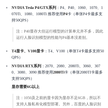
NVDIA Tesla P4/GTX系列
：P4、P40、1060、1070、1
人脸实名认证方案
070Ti、1080、1080Ti 推荐使用
P4
卡（单张P4卡最多支
人脸意愿核身H5方案
持50QPS）
私有化部署
注：P40显存大但运行模型的计算单元并不多，因此
运行人脸识别模型的性能与P4基本没差别。
人脸离线识别SDK
T4显卡、V100显卡
：T4、V100（单张T4卡最多支持50
QPS）
NVDIA RTX系列
：2070、2080、2080Ti、3060、307
0、3080、3090 推荐使用
2080Ti
卡（单张2080TI卡最多
支持50QPS）
显存需要6G以上
注：1050及之前的显卡因为显存不足6GB，所以不
支持人脸私有化模型部署。另外，百度的人脸识别