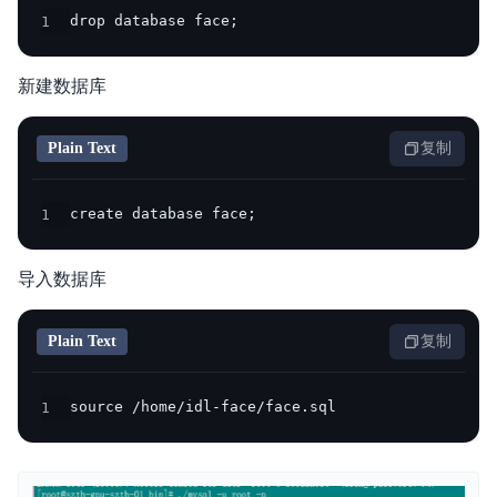
1
drop database face;
新建数据库
Plain Text
复制
1
create database face;
导入数据库
Plain Text
复制
1
source /home/idl-face/face.sql